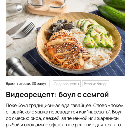
Время готовки: 30 минут
Видеорецепты
Вторые блюда
Видеорецепт: боул с семгой
Поке боул традиционная еда гавайцев. Слово «поке»
с гавайского языка переводится как ‘нарезать’. Боул
со смесью риса, свежей, запеченной или жаренной
рыбой и овощами — эффектное решение для тех, кто...