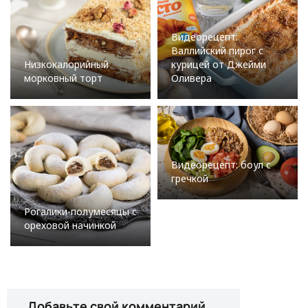
Видеорецепт:
Валлийский пирог с
Низкокалорийный
курицей от Джейми
морковный торт
Оливера
Видеорецепт: боул с
гречкой
Рогалики-полумесяцы с
ореховой начинкой
Добавьте свой комментарий