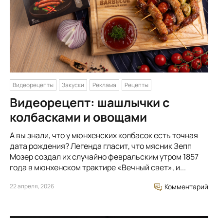
Видеорецепты
Закуски
Реклама
Рецепты
Видеорецепт: шашлычки с
колбасками и овощами
А вы знали, что у мюнхенских колбасок есть точная
дата рождения? Легенда гласит, что мясник Зепп
Мозер создал их случайно февральским утром 1857
года в мюнхенском трактире «Вечный свет», и...
22 апреля, 2026
Комментарий