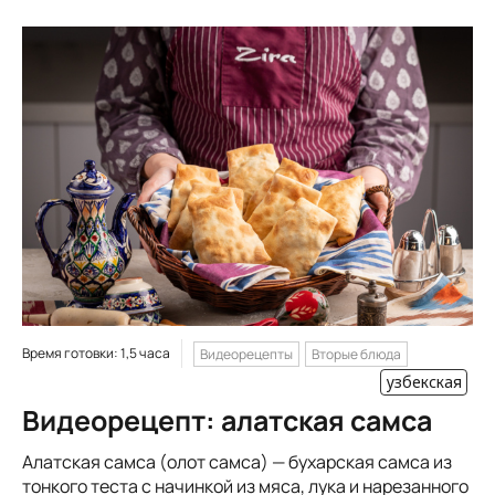
Время готовки: 1,5 часа
Видеорецепты
Вторые блюда
узбекская
Видеорецепт: алатская самса
Алатская самса (олот самса) — бухарская самса из
тонкого теста с начинкой из мяса, лука и нарезанного