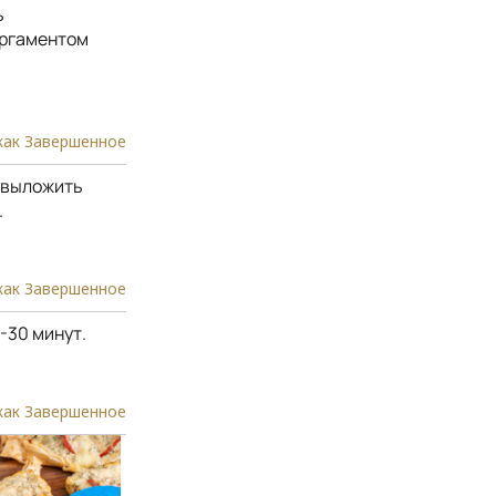
ь
ергаментом
как Завершенное
у выложить
.
как Завершенное
-30 минут.
как Завершенное