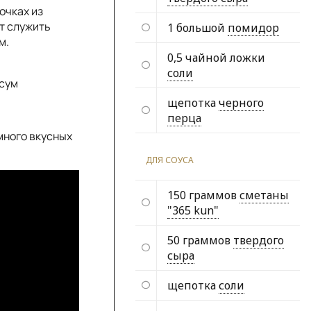
очках из
т служить
1 большой
помидор
м.
0,5 чайной ложки
соли
 сум
щепотка
черного
перца
много вкусных
ДЛЯ СОУСА
150 граммов
сметаны
"365 kun"
50 граммов
твердого
сыра
щепотка
соли