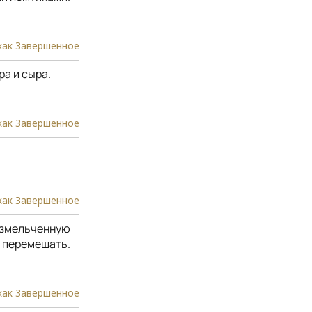
как Завершенное
ра и сыра.
как Завершенное
как Завершенное
 измельченную
о перемешать.
как Завершенное