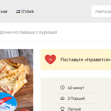
ская
Oʻzbek
дочки из лаваша с курицей
Поставьте «Нравится»
14
40 минут
2 Порций
Легкий