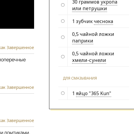
30 граммов
укропа
или петрушки
1 зубчик
чеснока
0,5 чайной ложки
паприки
как Завершенное
0,5 чайной ложки
 поперечные
хмели-сунели
ДЛЯ СМАЗЫВАНИЯ
как Завершенное
1
яйцо "365 Kun"
как Завершенное
и ломтиками.