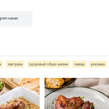
gram-канал
а
завтраки
здоровый образ жизни
лаваш
реклама