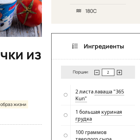
180С
Ингредиенты
чки из
Порции:
2 листа
лаваша "365
Kun"
 образ жизни
1 большая
куриная
грудка
100 граммов
твердого сыра