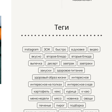
Теги
instagram
ЗОЖ
быстро
в духовке
видео
вкусно
второе блюдо
вторые блюда
выпечка
десерт
завтрак
завтраки
закуски
здоровое питание
здоровый образ жизни
интересное
интересное на полках
интересное о еде
картофель
кекс
курица
к чаю
меню недели
мясо
новинка
овощи
печенье
пирог
подборка