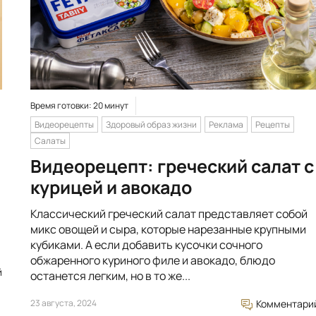
Время готовки: 20 минут
Видеорецепты
Здоровый образ жизни
Реклама
Рецепты
Салаты
Видеорецепт: греческий салат с
курицей и авокадо
Классический греческий салат представляет собой
микс овощей и сыра, которые нарезанные крупными
кубиками. А если добавить кусочки сочного
обжаренного куриного филе и авокадо, блюдо
й
останется легким, но в то же...
23 августа, 2024
Комментари