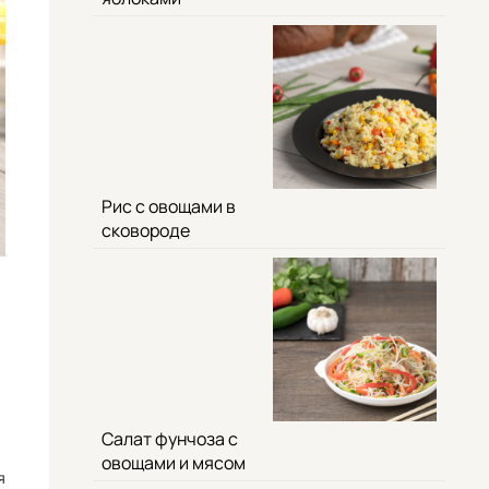
Рис с овощами в
сковороде
Салат фунчоза с
овощами и мясом
я