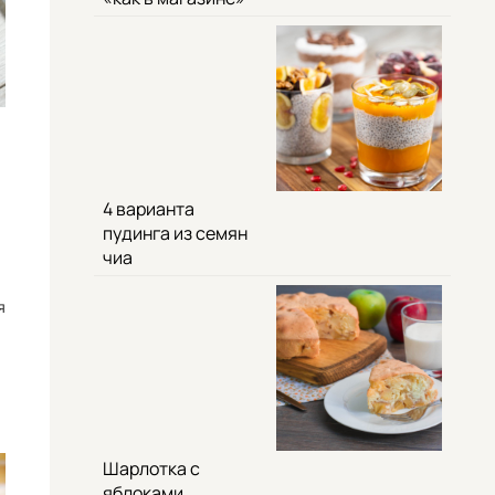
4 варианта
пудинга из семян
чиа
я
Шарлотка с
яблоками