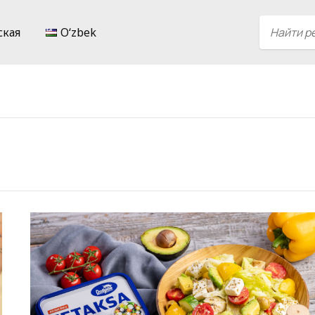
ская
Oʻzbek