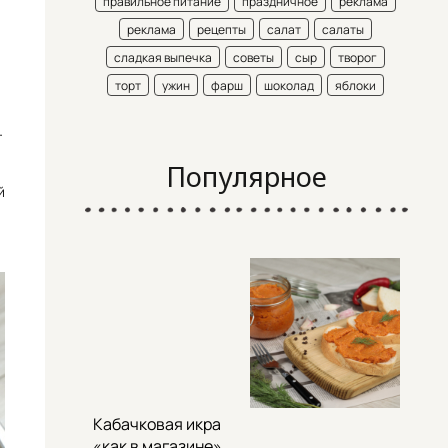
правильное питание
праздничное
реклама
реклама
рецепты
салат
салаты
сладкая выпечка
советы
сыр
творог
торт
ужин
фарш
шоколад
яблоки
.
Популярное
й
Кабачковая икра
«как в магазине»