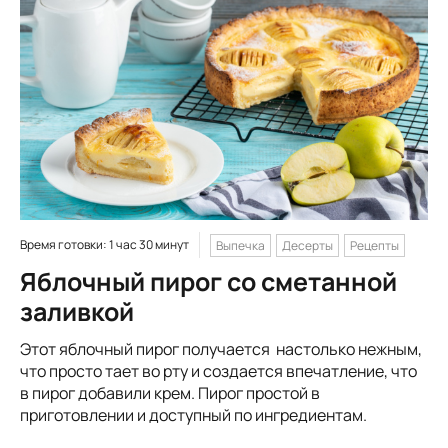
Время готовки: 1 час 30 минут
Выпечка
Десерты
Рецепты
Яблочный пирог со сметанной
заливкой
Этот яблочный пирог получается настолько нежным,
что просто тает во рту и создается впечатление, что
в пирог добавили крем. Пирог простой в
приготовлении и доступный по ингредиентам.