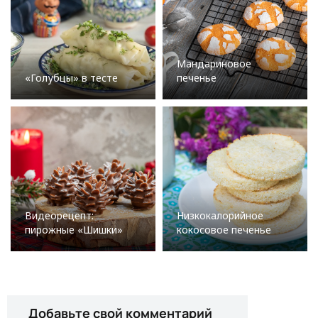
Мандариновое
«Голубцы» в тесте
печенье
Видеорецепт:
Низкокалорийное
пирожные «Шишки»
кокосовое печенье
Добавьте свой комментарий