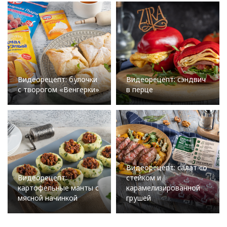
Видеорецепт: булочки
Видеорецепт: сэндвич
с творогом «Венгерки»
в перце
Видеорецепт: салат со
Видеорецепт:
стейком и
картофельные манты с
карамелизированной
мясной начинкой
грушей