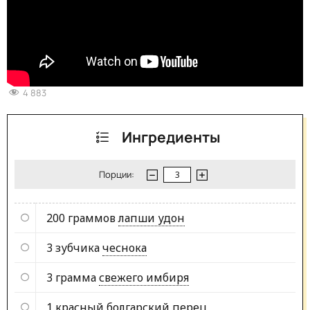
4 883
Ингредиенты
Порции:
200 граммов
лапши удон
3 зубчика
чеснока
3 грамма
свежего имбиря
1
красный болгарский перец