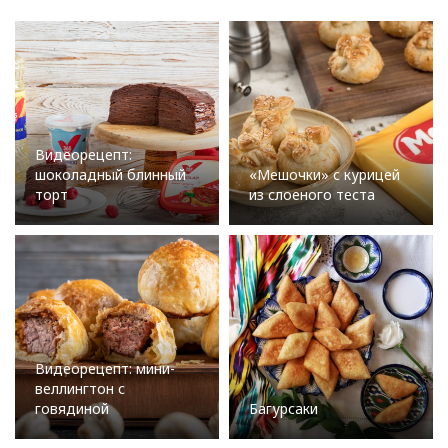
Видеорецепт:
шоколадный блинный
«Мешочки» с курицей
торт
из слоеного теста
Видеорецепт: мини-
веллингтон с
говядиной
Багурсаки