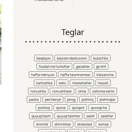
Teglar
baqlajon
bayram dasturxoni
bulochka
foydali ma'lumotlar
gazaklar
go'sht
hafta menyusi
hafta taomnomasi
italyancha
kartoshka
keks
maslahatlar
mazali
nonushta
nonushtalar
olma
oshirma xamir
pasta
pechenye
pirog
pishiriq
pishiriqlar
pishloq
qiyma
qiziqarli
qovoqcha
quyuq taom
quyuq taomlar
salat
salatlar
shirinlik
shirinliklar
shokolad
somsa