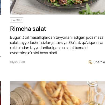
Salatlar
Rimcha salat
Bugun 3 xil masalliqlardan tayyorlaniladigan juda mazal
salat tayyorlashni sizlarga tavsiya. Go’sht, qo’ziqorin va
rukkoladan tayyorlaniladigan bu salat bemalol
ovqatning o’rnini bosa oladi.
r
8 Iyun, 2018
Sharhla