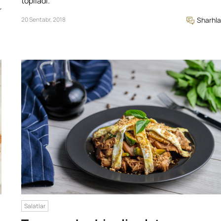
topiladi.
r
20 Sentabr, 2018
Sharhla
Salatlar