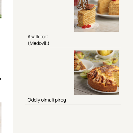
Asalli tort
(Medovik)
i
r
Oddiy olmali pirog