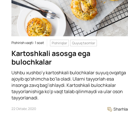
Pishirish vaqti: 1 soat
Pishiriqlar
Quyuq taomlar
Kartoshkali asosga ega
bulochkalar
Ushbu xushbo’y kartoshkali bulochkalar suyuq ovqatga
ajoyib qo’shimcha bo’la oladi. Ularni tayyorlah esa
insonga zavq bag’ishlaydi. Kartoshkali bulochkalar
tayyorlanishiga ko’p vaqt talab qilinmaydi va ular oson
tayyorlanadi.
22 Oktabr, 2020
Sharhla