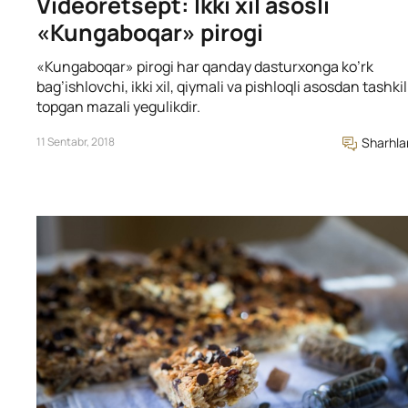
Videoretsept: Ikki xil asosli
«Kungaboqar» pirogi
«Kungaboqar» pirogi har qanday dasturxonga ko’rk
bag’ishlovchi, ikki xil, qiymali va pishloqli asosdan tashkil
topgan mazali yegulikdir.
11 Sentabr, 2018
Sharhla