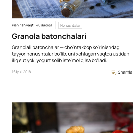
Pishirish vaqti: 40 daqiqa
Nonushtalar
Granola batonchalari
Granolali batonchalar — cho’ntakbop ko’rinishdagi
tayyor nonushtalar bo’lib, uni xohlagan vaqtda ustidan
iliq sut yoki yogurt solib iste’mol qilsa bo’ladi.
16 Iyul, 2018
Sharhla