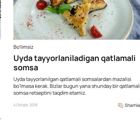
Bo'limsiz
Uyda tayyorlaniladigan qatlamali
somsa
Uyda tayyorlanilgan qatlamali somsalardan mazalisi
bo’lmasa kerak. Bizlar bugun yana shunday bir qatlamal
somsa retseptini taqdim etamiz.
4 Oktabr, 2018
Sharhla
r