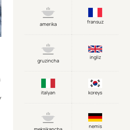
fransuz
amerika
ingliz
gruzincha
i
italyan
koreys
r
nemis
meksikancha