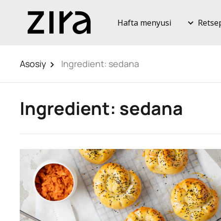
Hafta menyusi
Retse
Asosiy
Ingredient:
sedana
Ingredient:
sedana