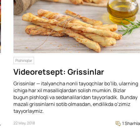
Pishiriqlar
Videoretsept: Grissinlar
Grissinlar — italyancha nonli tayoqchlar bo’lib, ularning
ichiga har xil masalliqlardan solish mumkin. Bizlar
bugun pishloqli va sedanalilaridan tayyorladik. Bunday
mazali grissinlarni sotib olmasdan, endilikda o’zimiz
tayyorlaymiz.
22 May, 2018
1 Sharhla
r