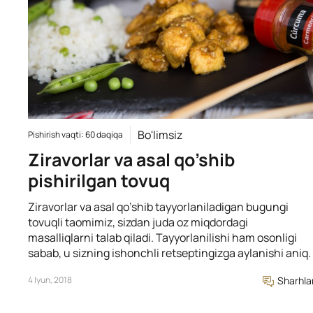
Bo'limsiz
Pishirish vaqti: 60 daqiqa
Ziravorlar va asal qo’shib
pishirilgan tovuq
Ziravorlar va asal qo’shib tayyorlaniladigan bugungi
tovuqli taomimiz, sizdan juda oz miqdordagi
masalliqlarni talab qiladi. Tayyorlanilishi ham osonligi
sabab, u sizning ishonchli retseptingizga aylanishi aniq.
4 Iyun, 2018
Sharhla