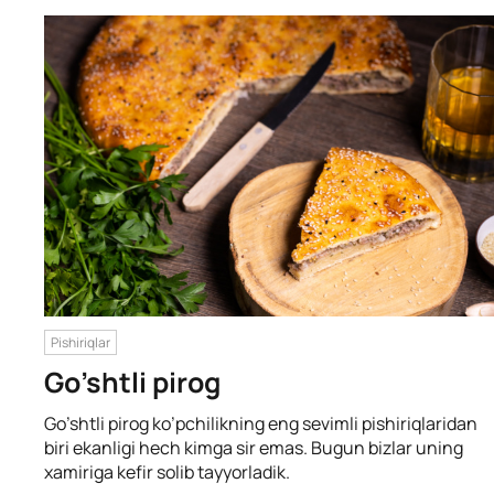
Pishiriqlar
Go’shtli pirog
Go’shtli pirog ko’pchilikning eng sevimli pishiriqlaridan
biri ekanligi hech kimga sir emas. Bugun bizlar uning
xamiriga kefir solib tayyorladik.