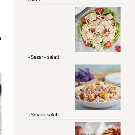
r
«Sezar» salati
«Smak» salati