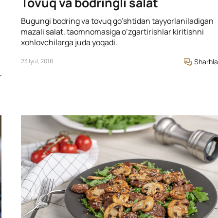
Tovuq va bodringli salat
Bugungi bodring va tovuq go’shtidan tayyorlaniladigan
mazali salat, taomnomasiga o’zgartirishlar kiritishni
xohlovchilarga juda yoqadi.
23 Iyul, 2018
Sharhla
r