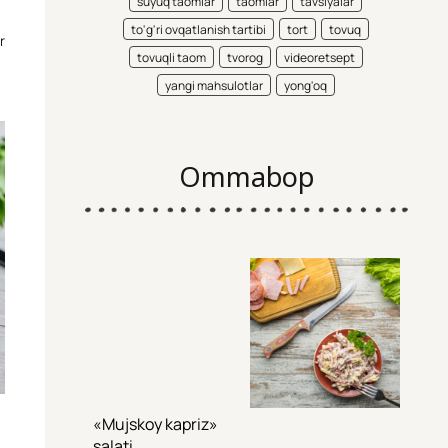
suyuq taomlar
taomlar
tavsiyalar
to'g'ri ovqatlanish tartibi
tort
tovuq
r
tovuqli taom
tvorog
videoretsept
yangi mahsulotlar
yong'oq
Ommabop
«Mujskoy kapriz»
salati