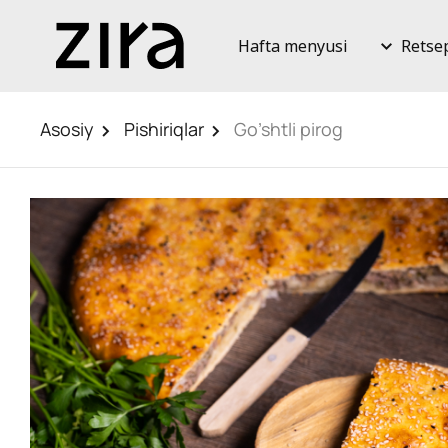
Hafta menyusi
Retse
Asosiy
Pishiriqlar
Go’shtli pirog