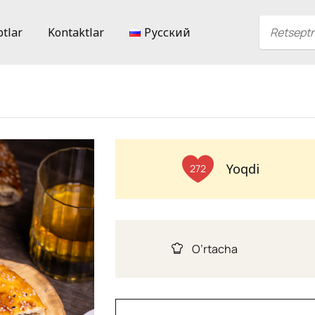
ptlar
Kontaktlar
Русский
Yoqdi
272
O’rtacha