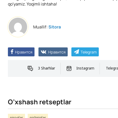
qo'yamiz. Yoqimli ishtaha!
Muallif:
Sitora
Нравится
Нравится
Telegram
3 Sharhlar
Instagram
Telegr
O’xshash retseptlar
piroglar
pishiriqlar