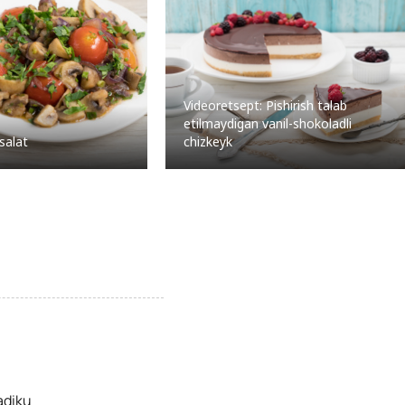
Videoretsept: Pishirish talab
etilmaydigan vanil-shokoladli
chizkeyk
 salat
adiku