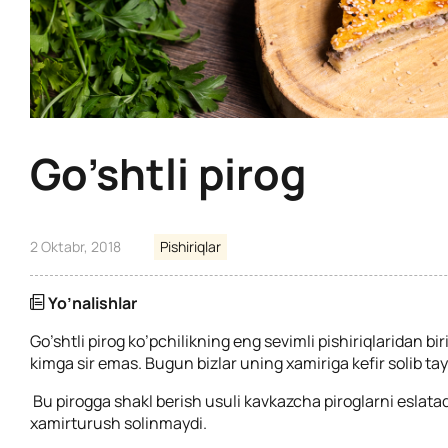
Go’shtli pirog
2 Oktabr, 2018
Pishiriqlar
Yo’nalishlar
Go’shtli pirog ko’pchilikning eng sevimli pishiriqlaridan bir
kimga sir emas. Bugun bizlar uning xamiriga kefir solib tay
Bu pirogga shakl berish usuli kavkazcha piroglarni eslat
xamirturush solinmaydi.