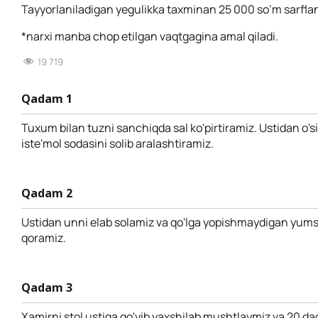
Tayyorlaniladigan yegulikka taxminan 25 000 so’m sarflan
*narxi manba chop etilgan vaqtgagina amal qiladi
.
19 719
Qadam 1
Tuxum bilan tuzni sanchiqda sal ko'pirtiramiz. Ustidan o'siml
iste'mol sodasini solib aralashtiramiz.
Qadam 2
Ustidan unni elab solamiz va qo'lga yopishmaydigan yum
qoramiz.
Qadam 3
Xamirni stol ustiga qo'yib yaxshilab mushtlaymiz va 20 daq