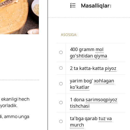
Masalliqlar:
ASOSIGA:
400 gramm
mol
go'shtidan qiyma
2 ta katta-katta
piyoz
yarim bog'
xohlagan
ko'katlar
i ekanligi hech
1 dona
sarimsoqpiyoz
yorladik.
tishchasi
adi, ammo unga
ta'bga qarab
tuz va
murch