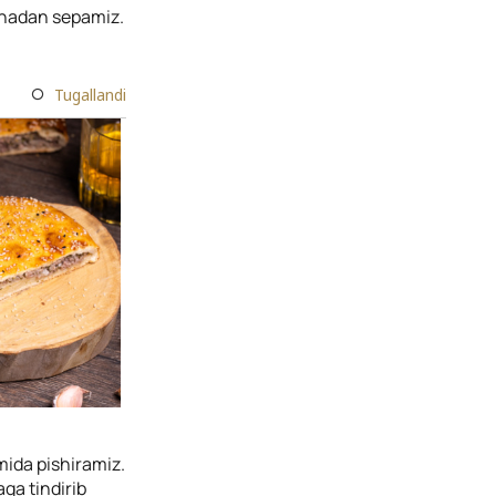
danadan sepamiz.
Tugallandi
mida pishiramiz.
aga tindirib