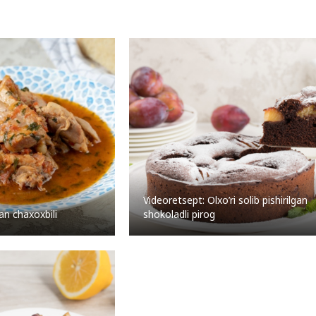
Videoretsept: Olxo’ri solib pishirilgan
an chaxoxbili
shokoladli pirog