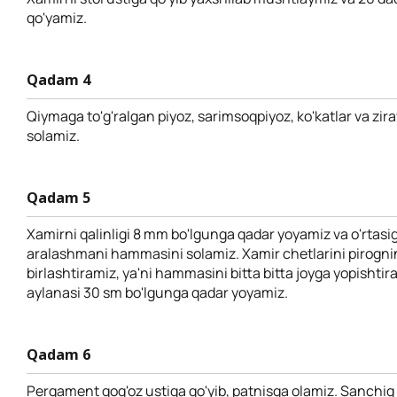
qo'yamiz.
Qadam 4
Qiymaga to'g'ralgan piyoz, sarimsoqpiyoz, ko'katlar va zira
solamiz.
Qadam 5
Xamirni qalinligi 8 mm bo'lgunga qadar yoyamiz va o'rtasi
aralashmani hammasini solamiz. Xamir chetlarini pirogning
birlashtiramiz, ya'ni hammasini bitta bitta joyga yopishtira
aylanasi 30 sm bo'lgunga qadar yoyamiz.
Qadam 6
Pergament qog'oz ustiga qo'yib, patnisga olamiz. Sanchiq 