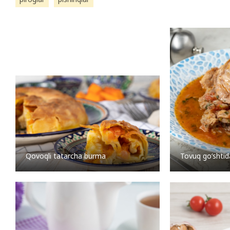
Tovuq go’shtid
Qovoqli tatarcha burma