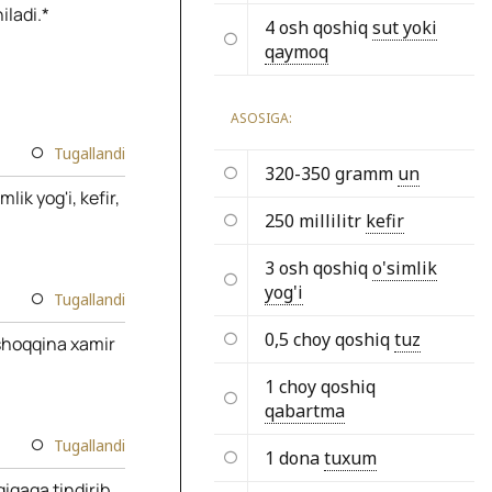
iladi.*
4 osh qoshiq
sut yoki
qaymoq
ASOSIGA:
Tugallandi
320-350 gramm
un
ik yog'i, kefir,
250 millilitr
kefir
3 osh qoshiq
o'simlik
yog'i
Tugallandi
0,5 choy qoshiq
tuz
shoqqina xamir
1 choy qoshiq
qabartma
Tugallandi
1 dona
tuxum
iqaga tindirib