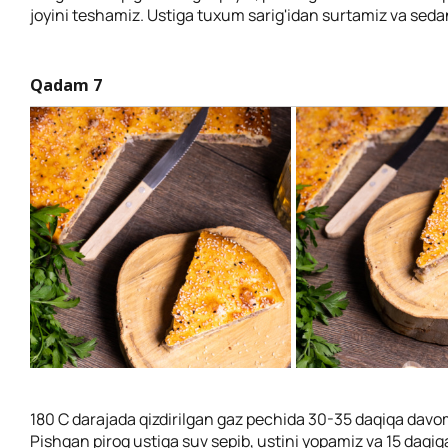
joyini teshamiz. Ustiga tuxum sarig'idan surtamiz va se
Qadam 7
180 C darajada qizdirilgan gaz pechida 30-35 daqiqa davo
Pishgan pirog ustiga suv sepib, ustini yopamiz va 15 daqiq