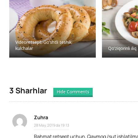
Videoretsept: Go’shtli teshik
kulchalar
Qo’ziqorinli iliq
3 Sharhlar
Hide Comments
Zuhra
28 May, 2019 da 19:13
Rahmat retsept uchun, Qaymoq /sut ishlatilm