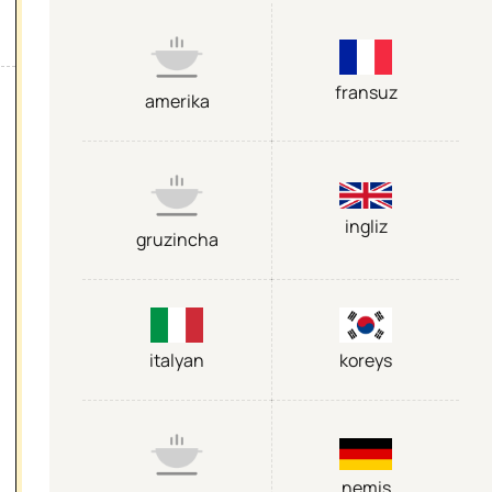
fransuz
amerika
ingliz
gruzincha
italyan
koreys
nemis