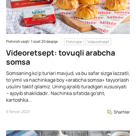
Pishirish vaqti: 1 soat 20 daqiqa
Pishiriqlar
Videoretsept
Videoretsept: tovuqli arabcha
somsa
Somsaning ko’p turlari mavjud, va bu safar sizga lazzatli,
to’yimli va nachinkaga boy «arabcha somsa» tayyorlash
usulini taklif qilamiz. Uning ajralib turadigan xususiyati
– ajoyib shaklidadir. Nachinka sifatida go’sht,
kartoshka...
6 Yanvar, 2023
Sharhlar