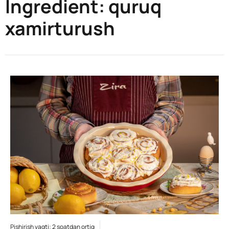
Ingredient:
quruq
xamirturush
Pishirish vaqti: 2 soatdan ortiq