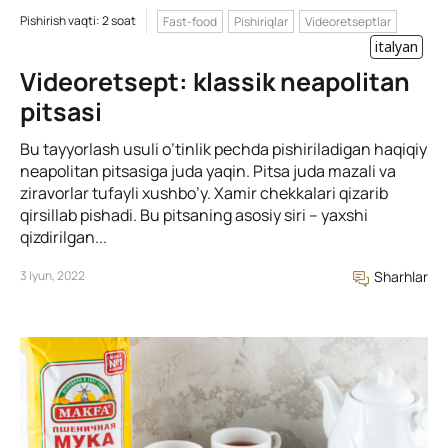
Pishirish vaqti: 2 soat
Fast-food
Pishiriqlar
Videoretseptlar
italyan
Videoretsept: klassik neapolitan
pitsasi
Bu tayyorlash usuli o’tinlik pechda pishiriladigan haqiqiy
neapolitan pitsasiga juda yaqin. Pitsa juda mazali va
ziravorlar tufayli xushbo’y. Xamir chekkalari qizarib
qirsillab pishadi. Bu pitsaning asosiy siri – yaxshi
qizdirilgan...
3 Iyun, 2022
Sharhlar