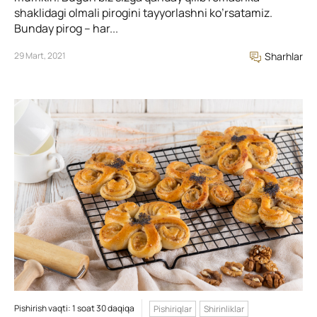
shaklidagi olmali pirogini tayyorlashni ko’rsatamiz.
Bunday pirog – har...
29 Mart, 2021
Sharhlar
Pishirish vaqti: 1 soat 30 daqiqa
Pishiriqlar
Shirinliklar