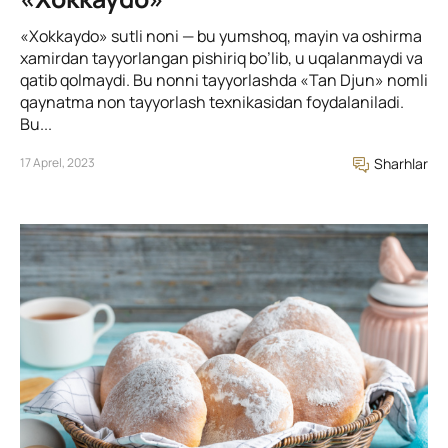
«Xokkaydo» sutli noni — bu yumshoq, mayin va oshirma
xamirdan tayyorlangan pishiriq bo’lib, u uqalanmaydi va
qatib qolmaydi. Bu nonni tayyorlashda «Tan Djun» nomli
qaynatma non tayyorlash texnikasidan foydalaniladi.
Bu...
17 Aprel, 2023
Sharhlar