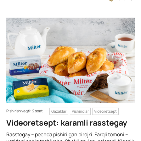
Pishirish vaqti: 2 soat
Gazaklar
Pishiriqlar
Videoretsept
Videoretsept: karamli rasstegay
Rasstegay – pechda pishirilgan pirojki. Farqli tomoni –