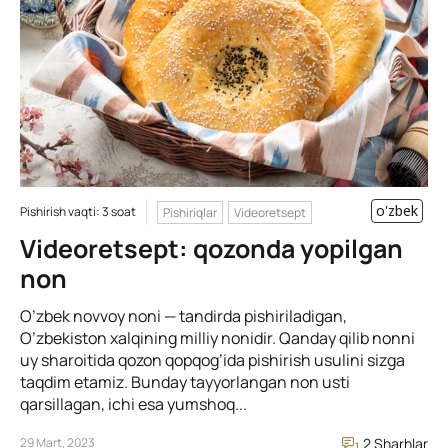
o'zbek
Pishirish vaqti: 3 soat
Pishiriqlar
Videoretsept
Videoretsept: qozonda yopilgan
non
O’zbek novvoy noni — tandirda pishiriladigan,
O’zbekiston xalqining milliy nonidir. Qanday qilib nonni
uy sharoitida qozon qopqog’ida pishirish usulini sizga
taqdim etamiz. Bunday tayyorlangan non usti
qarsillagan, ichi esa yumshoq...
29 Mart, 2023
2 Sharhlar