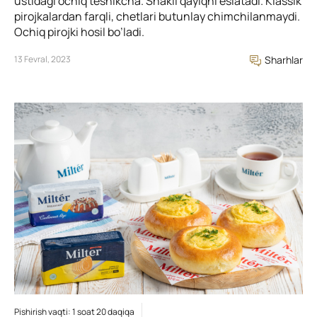
ustidagi ochiq teshikcha. Shakli qayiqni eslatadi. Klassik
pirojkalardan farqli, chetlari butunlay chimchilanmaydi.
Ochiq pirojki hosil bo’ladi.
13 Fevral, 2023
Sharhlar
Pishirish vaqti: 1 soat 20 daqiqa