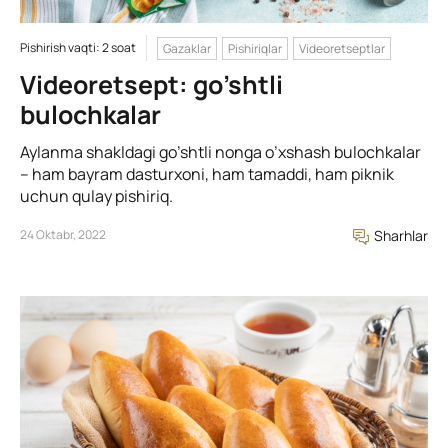
Pishirish vaqti: 2 soat
Gazaklar
Pishiriqlar
Videoretseptlar
Videoretsept: go’shtli
bulochkalar
Aylanma shakldagi go’shtli nonga o’xshash bulochkalar
– ham bayram dasturxoni, ham tamaddi, ham piknik
uchun qulay pishiriq.
24 Oktabr, 2022
Sharhlar