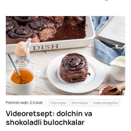
Pishirish vaqti: 2,5 soat
Pishiriqlar
Shirinliklar
Videoretseptlar
Videoretsept: dolchin va
shokoladli bulochkalar