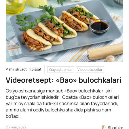
Pishirish vaqti: 1,5 soat
Quyuq taomlar
Videoretseptlar
Videoretsept: «Bao» bulochkalari
Osiyo oshxonasiga mansub «Bao» bulochkalari siri
bug’da tayyorlanishidadir. Odatda «Bao» bulochkalari
yarim oy shaklida turli-xil nachinka bilan tayyorlanadi,
ammo ularni oddiy bulochka shaklida pishirsa ham
bo’ladi.
23 Iyun, 2022
Sharhlar