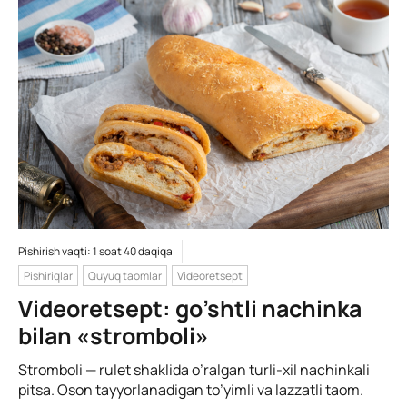
Pishirish vaqti: 1 soat 40 daqiqa
Pishiriqlar
Quyuq taomlar
Videoretsept
Videoretsept: go’shtli nachinka
bilan «stromboli»
Stromboli — rulet shaklida o’ralgan turli-xil nachinkali
pitsa. Oson tayyorlanadigan to’yimli va lazzatli taom.