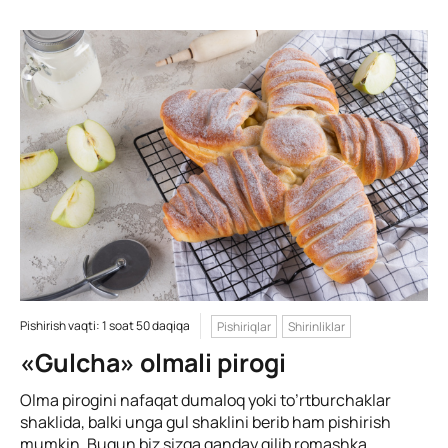
Pishirish vaqti: 1 soat 50 daqiqa
Pishiriqlar
Shirinliklar
«Gulcha» olmali pirogi
Olma pirogini nafaqat dumaloq yoki to’rtburchaklar
shaklida, balki unga gul shaklini berib ham pishirish
mumkin. Bugun biz sizga qanday qilib romashka