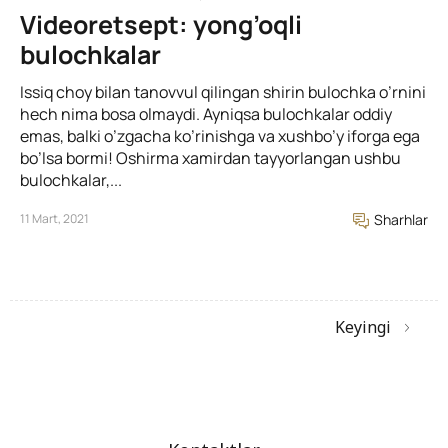
Videoretsept: yong’oqli
bulochkalar
Issiq choy bilan tanovvul qilingan shirin bulochka o’rnini
hech nima bosa olmaydi. Ayniqsa bulochkalar oddiy
emas, balki o’zgacha ko’rinishga va xushbo’y iforga ega
bo’lsa bormi! Oshirma xamirdan tayyorlangan ushbu
bulochkalar,...
11 Mart, 2021
Sharhlar
Keyingi