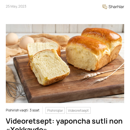
25 May, 2023
Sharhlar
Pishirish vaqti: 3 soat
Pishiriqlar
Videoretsept
Videoretsept: yaponcha sutli non
«Xokkaydo»