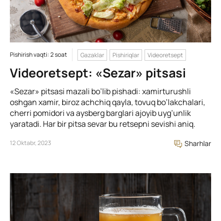
Pishirish vaqti: 2 soat
Gazaklar
Pishiriqlar
Videoretsept
Videoretsept: «Sezar» pitsasi
«Sezar» pitsasi mazali bo’lib pishadi: xamirturushli
oshgan xamir, biroz achchiq qayla, tovuq bo’lakchalari,
cherri pomidori va aysberg barglari ajoyib uyg’unlik
yaratadi. Har bir pitsa sevar bu retsepni sevishi aniq.
12 Oktabr, 2023
Sharhlar