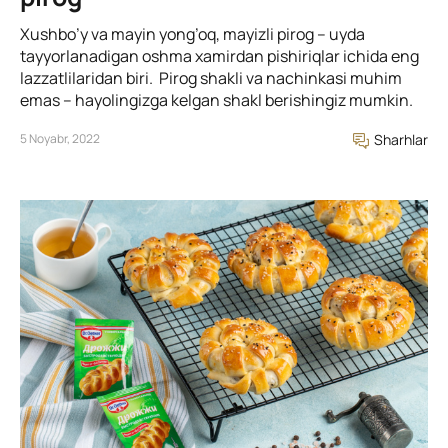
Xushbo’y va mayin yong’oq, mayizli pirog – uyda
tayyorlanadigan oshma xamirdan pishiriqlar ichida eng
lazzatlilaridan biri. Pirog shakli va nachinkasi muhim
emas – hayolingizga kelgan shakl berishingiz mumkin.
5 Noyabr, 2022
Sharhlar