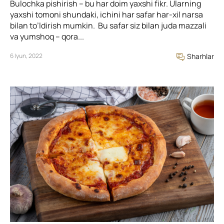
Bulochka pishirish – bu har doim yaxshi fikr. Ularning
yaxshi tomoni shundaki, ichini har safar har-xil narsa
bilan to’ldirish mumkin. Bu safar siz bilan juda mazzali
va yumshoq – qora...
6 Iyun, 2022
Sharhlar