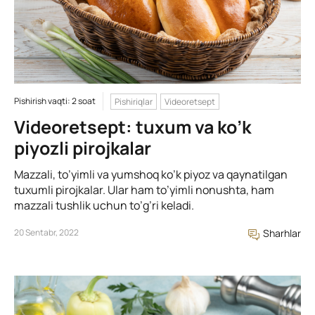
Pishirish vaqti: 2 soat
Pishiriqlar
Videoretsept
Videoretsept: tuxum va ko’k
piyozli pirojkalar
Mazzali, to’yimli va yumshoq ko’k piyoz va qaynatilgan
tuxumli pirojkalar. Ular ham to’yimli nonushta, ham
mazzali tushlik uchun to’g’ri keladi.
20 Sentabr, 2022
Sharhlar