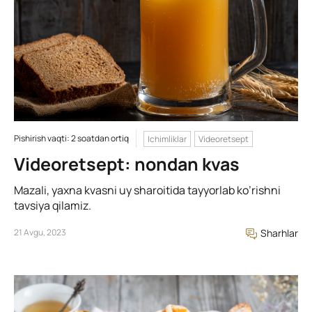
Pishirish vaqti: 2 soatdan ortiq
Ichimliklar
Videoretsept
Videoretsept: nondan kvas
Mazali, yaxna kvasni uy sharoitida tayyorlab ko’rishni
tavsiya qilamiz.
21 Avgu, 2023
Sharhlar