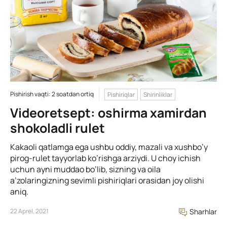
Pishirish vaqti: 2 soatdan ortiq
Pishiriqlar
Shirinliklar
Videoretsept: oshirma xamirdan
shokoladli rulet
Kakaoli qatlamga ega ushbu oddiy, mazali va xushbo’y
pirog-rulet tayyorlab ko’rishga arziydi. U choy ichish
uchun ayni muddao bo’lib, sizning va oila
a’zolaringizning sevimli pishiriqlari orasidan joy olishi
aniq.
22 Aprel, 2021
Sharhlar