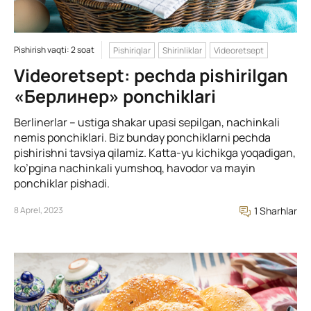
Pishirish vaqti: 2 soat
Pishiriqlar
Shirinliklar
Videoretsept
Videoretsept: pechda pishirilgan
«Берлинер» ponchiklari
Berlinerlar – ustiga shakar upasi sepilgan, nachinkali
nemis ponchiklari. Biz bunday ponchiklarni pechda
pishirishni tavsiya qilamiz. Katta-yu kichikga yoqadigan,
ko’pgina nachinkali yumshoq, havodor va mayin
ponchiklar pishadi.
8 Aprel, 2023
1 Sharhlar