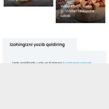
Videoretsept: Kurka
go’shtidan kavkazcha
kabob
Izohingizni yozib qoldiring
Izoh qoldirish uchun tizimga
kirishingiz kerak
.
Kontaktlar
Telegram kanali