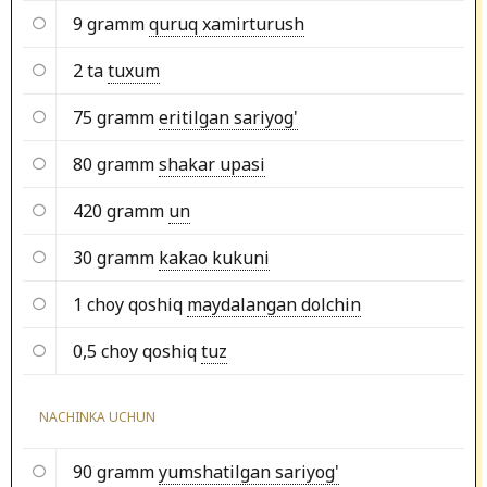
9 gramm
quruq xamirturush
2 ta
tuxum
75 gramm
eritilgan sariyog'
80 gramm
shakar upasi
420 gramm
un
30 gramm
kakao kukuni
1 choy qoshiq
maydalangan dolchin
0,5 choy qoshiq
tuz
NACHINKA UCHUN
90 gramm
yumshatilgan sariyog'