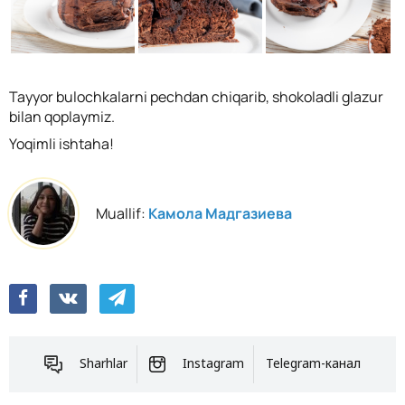
Tayyor bulochkalarni pechdan chiqarib, shokoladli glazur
bilan qoplaymiz.
Yoqimli ishtaha!
Muallif:
Камола Мадгазиева
Sharhlar
Instagram
Telegram-канал