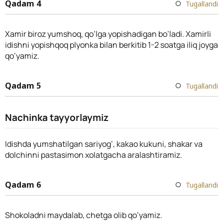
Qadam 4
Tugallandi
Xamir biroz yumshoq, qo’lga yopishadigan bo’ladi. Xamirli
idishni yopishqoq plyonka bilan berkitib 1-2 soatga iliq joyga
qo’yamiz.
Qadam 5
Tugallandi
Nachinka tayyorlaymiz
Idishda yumshatilgan sariyog’, kakao kukuni, shakar va
dolchinni pastasimon xolatgacha aralashtiramiz.
Qadam 6
Tugallandi
Shokoladni maydalab, chetga olib qo’yamiz.