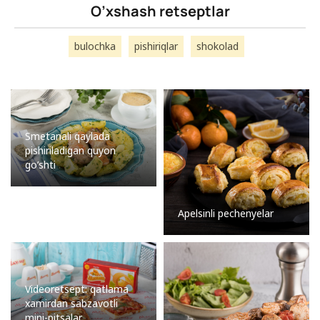
O’xshash retseptlar
bulochka
pishiriqlar
shokolad
Smetanali qaylada
pishiriladigan quyon
go’shti
Apelsinli pechenyelar
Videoretsept: qatlama
xamirdan sabzavotli
mini-pitsalar