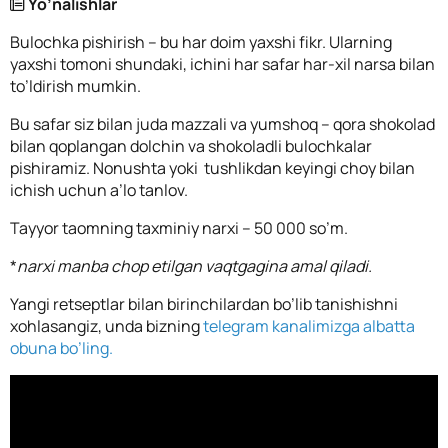
Yo’nalishlar
Bulochka pishirish – bu har doim yaxshi fikr. Ularning
yaxshi tomoni shundaki, ichini har safar har-xil narsa bilan
to’ldirish mumkin.
Bu safar siz bilan juda mazzali va yumshoq – qora shokolad
bilan qoplangan dolchin va shokoladli bulochkalar
pishiramiz. Nonushta yoki
tushlikdan keyingi choy bilan
ichish uchun a’lo tanlov.
Tayyor taomning taxminiy narxi – 50 000 so’m.
*
narxi manba chop etilgan vaqtgagina amal qiladi.
Yangi retseptlar bilan birinchilardan bo’lib tanishishni
xohlasangiz, unda bizning
telegram kanalimizga albatta
obuna bo’ling.