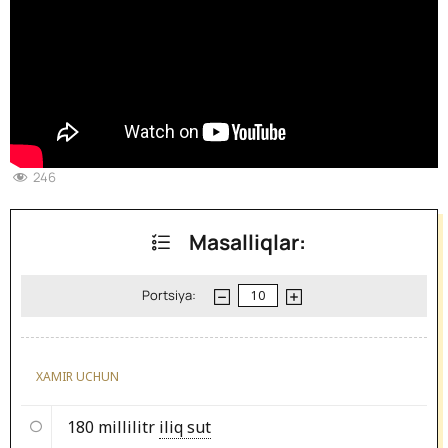
246
Masalliqlar:
Portsiya:
XAMIR UCHUN
180 millilitr
iliq sut