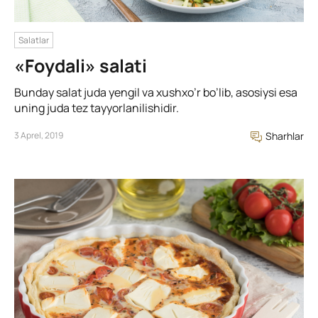
Salatlar
«Foydali» salati
Bunday salat juda yengil va xushxo’r bo’lib, asosiysi esa
uning juda tez tayyorlanilishidir.
3 Aprel, 2019
Sharhlar