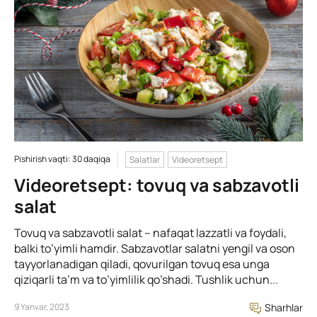
Pishirish vaqti: 30 daqiqa
Salatlar
Videoretsept
Videoretsept: tovuq va sabzavotli
salat
Tovuq va sabzavotli salat – nafaqat lazzatli va foydali,
balki to’yimli hamdir. Sabzavotlar salatni yengil va oson
tayyorlanadigan qiladi, qovurilgan tovuq esa unga
qiziqarli ta’m va to’yimlilik qo’shadi. Tushlik uchun...
9 Yanvar, 2023
Sharhlar