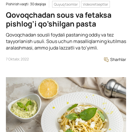
Pishirish vaqti: 30 daqiqa
Quyuq taomlar
Videoretseptlar
Qovoqchadan sous va fetaksa
pishlog’i qo’shilgan pasta
Qovoqchadan sousli foydali pastaning oddiy va tez
tayyorlanish usuli. Sous uchun masalliqlarning kutilmas
aralashmasi, ammo juda lazzatli va to’yimli.
7 Oktabr, 2022
Sharhlar