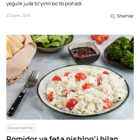
yegulik juda to’yimli bo’lib pishadi.
22 Aprel, 2019
Sharhlar
Quyuq taomlar
Pomidor va feta pishlog’i bilan