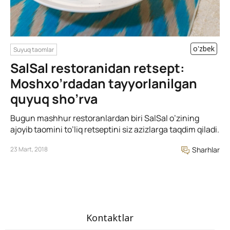
o'zbek
Suyuq taomlar
SalSal restoranidan retsept:
Moshxo’rdadan tayyorlanilgan
quyuq sho’rva
Bugun mashhur restoranlardan biri SalSal o’zining
ajoyib taomini to’liq retseptini siz azizlarga taqdim qiladi.
23 Mart, 2018
Sharhlar
Kontaktlar