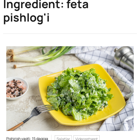
Ingredient:
feta
pishlog'i
Pishirish vaqti: 15 daqiqa
Salatlar
Videoretsept