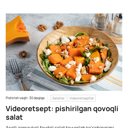
Pishirish vaqti: 30 daqiqa
Salatlar
Videoretseptlar
Videoretsept: pishirilgan qovoqli
salat
Asalli zapravkali foydali salat tayyorlab ko’rishingizni