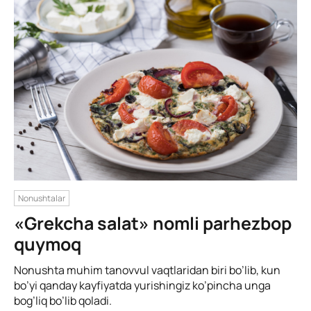
Nonushtalar
«Grekcha salat» nomli parhezbop
quymoq
Nonushta muhim tanovvul vaqtlaridan biri bo’lib, kun
bo’yi qanday kayfiyatda yurishingiz ko’pincha unga
bog’liq bo’lib qoladi.