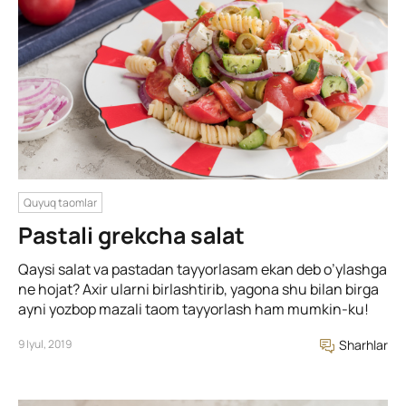
Quyuq taomlar
Pastali grekcha salat
Qaysi salat va pastadan tayyorlasam ekan deb o’ylashga
ne hojat? Axir ularni birlashtirib, yagona shu bilan birga
ayni yozbop mazali taom tayyorlash ham mumkin-ku!
9 Iyul, 2019
Sharhlar