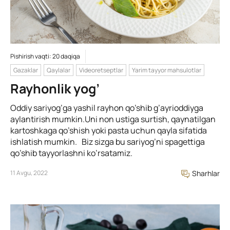
Pishirish vaqti: 20 daqiqa
Gazaklar
Qaylalar
Videoretseptlar
Yarim tayyor mahsulotlar
Rayhonlik yog’
Oddiy sariyog’ga yashil rayhon qo’shib g’ayrioddiyga
aylantirish mumkin.Uni non ustiga surtish, qaynatilgan
kartoshkaga qo’shish yoki pasta uchun qayla sifatida
ishlatish mumkin. Biz sizga bu sariyog’ni spagettiga
qo’shib tayyorlashni ko’rsatamiz.
11 Avgu, 2022
Sharhlar