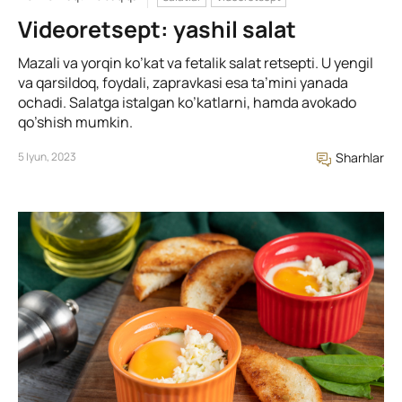
Videoretsept: yashil salat
Mazali va yorqin ko’kat va fetalik salat retsepti. U yengil
va qarsildoq, foydali, zapravkasi esa ta’mini yanada
ochadi. Salatga istalgan ko’katlarni, hamda avokado
qo’shish mumkin.
5 Iyun, 2023
Sharhlar