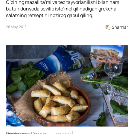
O’zining mazali ta’mi va tez tayyorlanilishi bilan ham
butun dunyoda sevilib iste’mol qilinadigan grekcha
salatning retseptini hoziroq qabul qiling.
28 May, 2018
Sharhlar
Pishirish vaqti: 50 daqiqa