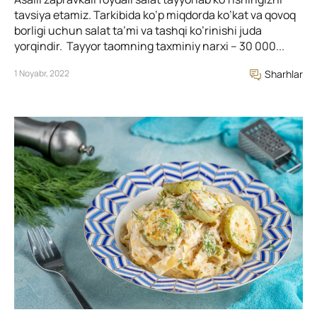
tavsiya etamiz. Tarkibida ko’p miqdorda ko’kat va qovoq
borligi uchun salat ta’mi va tashqi ko’rinishi juda
yorqindir. Tayyor taomning taxminiy narxi – 30 000...
1 Noyabr, 2022
Sharhlar