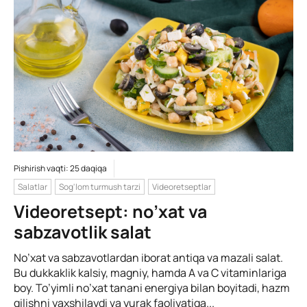
Pishirish vaqti: 25 daqiqa
Salatlar
Sog'lom turmush tarzi
Videoretseptlar
Videoretsept: no’xat va
sabzavotlik salat
No’xat va sabzavotlardan iborat antiqa va mazali salat.
Bu dukkaklik kalsiy, magniy, hamda A va C vitaminlariga
boy. To’yimli no’xat tanani energiya bilan boyitadi, hazm
qilishni yaxshilaydi va yurak faoliyatiga...