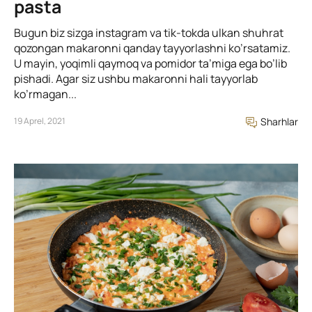
pasta
Bugun biz sizga instagram va tik-tokda ulkan shuhrat
qozongan makaronni qanday tayyorlashni ko’rsatamiz.
U mayin, yoqimli qaymoq va pomidor ta’miga ega bo’lib
pishadi. Agar siz ushbu makaronni hali tayyorlab
ko’rmagan...
19 Aprel, 2021
Sharhlar