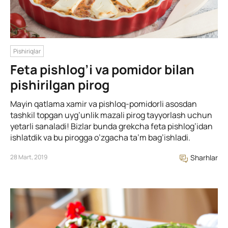
Pishiriqlar
Feta pishlog’i va pomidor bilan
pishirilgan pirog
Mayin qatlama xamir va pishloq-pomidorli asosdan
tashkil topgan uyg’unlik mazali pirog tayyorlash uchun
yetarli sanaladi! Bizlar bunda grekcha feta pishlog’idan
ishlatdik va bu pirogga o’zgacha ta’m bag’ishladi.
28 Mart, 2019
Sharhlar