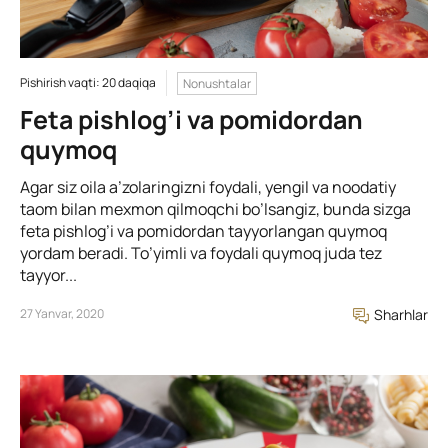
Pishirish vaqti: 20 daqiqa
Nonushtalar
Feta pishlog’i va pomidordan
quymoq
Agar siz oila a’zolaringizni foydali, yengil va noodatiy
taom bilan mexmon qilmoqchi bo’lsangiz, bunda sizga
feta pishlog’i va pomidordan tayyorlangan quymoq
yordam beradi. To’yimli va foydali quymoq juda tez
tayyor...
27 Yanvar, 2020
Sharhlar