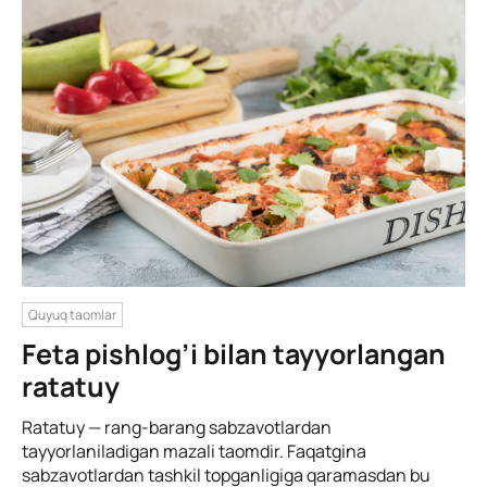
Quyuq taomlar
Feta pishlog’i bilan tayyorlangan
ratatuy
Ratatuy — rang-barang sabzavotlardan
tayyorlaniladigan mazali taomdir. Faqatgina
sabzavotlardan tashkil topganligiga qaramasdan bu