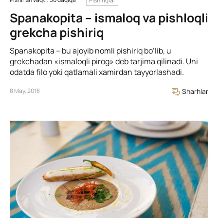
Pishiriqlar
Spanakopita – ismaloq va pishloqli
grekcha pishiriq
Spanakopita – bu ajoyib nomli pishiriq bo’lib, u
grekchadan «ismaloqli pirog» deb tarjima qilinadi. Uni
odatda filo yoki qatlamali xamirdan tayyorlashadi.
8 May, 2018
Sharhlar