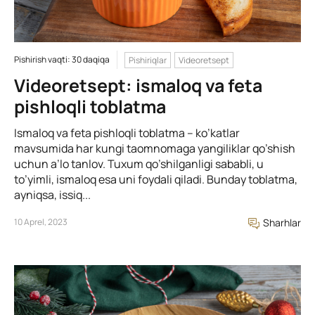
Pishirish vaqti: 30 daqiqa
Pishiriqlar
Videoretsept
Videoretsept: ismaloq va feta
pishloqli toblatma
Ismaloq va feta pishloqli toblatma – ko’katlar
mavsumida har kungi taomnomaga yangiliklar qo’shish
uchun a’lo tanlov. Tuxum qo’shilganligi sababli, u
to’yimli, ismaloq esa uni foydali qiladi. Bunday toblatma,
ayniqsa, issiq...
10 Aprel, 2023
Sharhlar