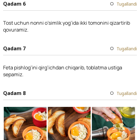
Qadam 6
Tugallandi
Tost uchun nonni o’simlik yog’ida ikki tomonini qizartirib
qovuramiz.
Qadam 7
Tugallandi
Feta pishlog’ini qirg’ichdan chiqarib, toblatma ustiga
sepamiz.
Qadam 8
Tugallandi