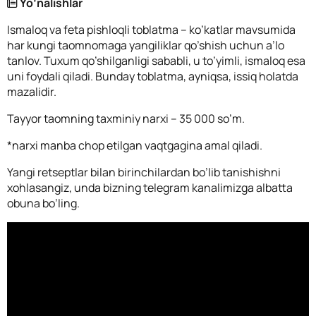
Yo’nalishlar
Ismaloq va feta pishloqli toblatma – ko’katlar mavsumida
har kungi taomnomaga yangiliklar qo’shish uchun a’lo
tanlov. Tuxum qo’shilganligi sababli, u to’yimli, ismaloq esa
uni foydali qiladi. Bunday toblatma, ayniqsa, issiq holatda
mazalidir.
Tayyor taomning taxminiy narxi – 35 000 so’m.
*narxi manba chop etilgan vaqtgagina amal qiladi.
Yangi retseptlar bilan birinchilardan bo’lib tanishishni
xohlasangiz, unda bizning telegram kanalimizga albatta
obuna bo’ling.