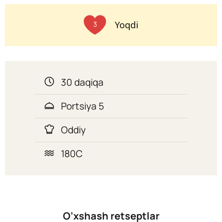
Yoqdi
3
30 daqiqa
Portsiya 5
Oddiy
180C
O’xshash retseptlar