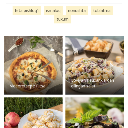
feta pishlog'i
ismaloq
nonushta
toblatma
tuxum
Loviya va suxariklardan
Videoretsept: Pitsa
qilingan salat