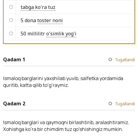
tabga ko'ra tuz
5 dona
toster noni
50 millilitr
o'simlik yog'i
Qadam 1
Tugallandi
Ismaloq barglarini yaxshilab yuvib, salfetka yordamida
quritib, katta qilib to’g’raymiz.
Qadam 2
Tugallandi
Ismaloq barglari va qaymoqni birlashtirib, aralashtiramiz.
Xohishga ko’ra bir chimdim tuz qo’shishingiz mumkin.