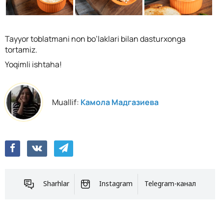
Tayyor toblatmani non bo’laklari bilan dasturxonga
tortamiz.
Yoqimli ishtaha!
Muallif:
Камола Мадгазиева
Sharhlar
Instagram
Telegram-канал