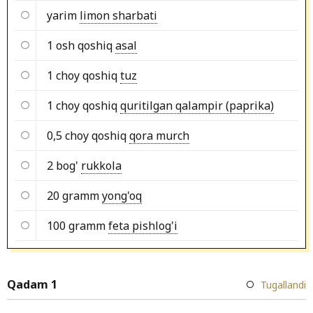
yarim
limon sharbati
1 osh qoshiq
asal
1 choy qoshiq
tuz
1 choy qoshiq
quritilgan qalampir (paprika)
0,5 choy qoshiq
qora murch
2 bog'
rukkola
20 gramm
yong'oq
100 gramm
feta pishlog'i
Qadam 1
Tugallandi