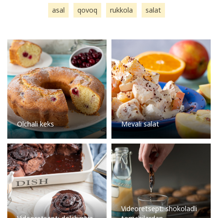
asal
qovoq
rukkola
salat
Olchali keks
Mevali salat
Videoretsept: shokoladli