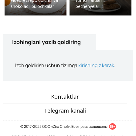
Videoretsept: dolchin va
tomchilardan
shokoladli bulochkalar
pechenyelar
Izohingizni yozib qoldiring
Izoh qoldirish uchun tizimga
kirishingiz kerak
.
Kontaktlar
Telegram kanali
© 2017-2025 ООО «Zira Chef». Все права защищены.
18+