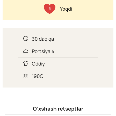
Yoqdi
5
30 daqiqa
Portsiya 4
Oddiy
190C
O’xshash retseptlar