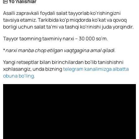
Yo’nalishlar
Asalli zapravkali foydali salat tayyorlab ko’rishingizni
tavsiya etamiz. Tarkibida ko’p miqdorda ko’kat va qovoq
borligi uchun salat ta’mi va tashqi ko’rinishi juda yorqindir.
Tayyor taomning taxminiy narxi – 30 000 so’m.
*
narxi manba chop etilgan vaqtgagina amal qiladi.
Yangi retseptlar bilan birinchilardan bo’lib tanishishni
xohlasangiz, unda bizning
telegram kanalimizga albatta
obuna bo’ling.