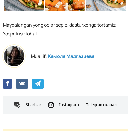
Maydalangan yong’oqlar sepib, dasturxonga tortamiz.
Yoqimli ishtaha!
Muallif:
Камола Мадгазиева
Sharhlar
Instagram
Telegram-канал