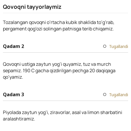
Qovoqni tayyorlaymiz
Tozalangan qovoqni o’rtacha kubik shaklida to’g’rab,
pergament qog’ozi solingan patnisga terib chiqamiz.
Qadam 2
Tugallandi
Qovoqni ustiga zaytun yog’i quyamiz, tuz va murch
sepamiz. 190 C gacha qizdirilgan pechga 20 daqiqaga
qo’yamiz.
Qadam 3
Tugallandi
Piyolada zaytun yog’i, ziravorlar, asal va limon sharbatini
aralashtiramiz.