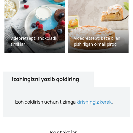
Videoretsept: shokoladli
Videoretsept: beze bilan
sirniklar
pishirilgan olmali pirog
Izohingizni yozib qoldiring
Izoh qoldirish uchun tizimga
kirishingiz kerak
.
Kontaktlar