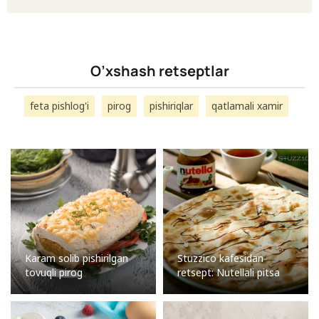
O’xshash retseptlar
feta pishlog'i
pirog
pishiriqlar
qatlamali xamir
Karam solib pishirilgan
Stuzzico kafesidan
tovuqli pirog
retsept: Nutellali pitsa