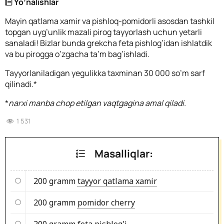
Yo’nalishlar
Mayin qatlama xamir va pishloq-pomidorli asosdan tashkil
topgan uyg’unlik mazali pirog tayyorlash uchun yetarli
sanaladi! Bizlar bunda grekcha feta pishlog’idan ishlatdik
va bu pirogga o’zgacha ta’m bag’ishladi.
Tayyorlaniladigan yegulikka taxminan 30 000 so’m sarf
qilinadi.*
*
narxi manba chop etilgan vaqtgagina amal qiladi.
1 531
Masalliqlar:
200 gramm
tayyor qatlama xamir
200 gramm
pomidor cherry
200 gramm
feta pishlog'i