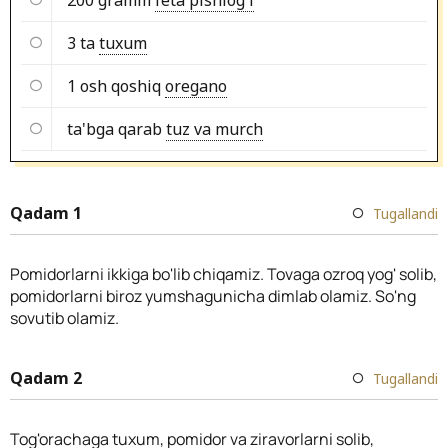
3 ta
tuxum
1 osh qoshiq
oregano
ta'bga qarab
tuz va murch
Qadam 1
Tugallandi
Pomidorlarni ikkiga bo'lib chiqamiz. Tovaga ozroq yog' solib,
pomidorlarni biroz yumshagunicha dimlab olamiz. So'ng
sovutib olamiz.
Qadam 2
Tugallandi
Tog'orachaga tuxum, pomidor va ziravorlarni solib,