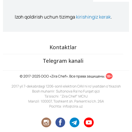
Izoh qoldirish uchun tizimga
kirishingiz kerak
.
Kontaktlar
Telegram kanali
© 2017-2025 ООО «Zira Chef». Все права защищены.
18+
2017 yil 7-dekabrdagi 1206-sonli elektron OAV ni ro'yxatdan o'tkazish
Bosh muharrir: Sultonova Ra’no Furqat qizi
Ta'sischi: "Zira Chef" MChJ
Manzil: 100007, Toshkent sh. Parkent ko'ch. 26A
Pochta: info@zira.uz