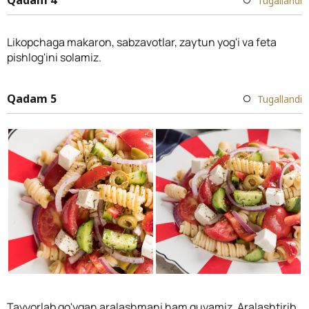
Tugallandi
Likopchaga makaron, sabzavotlar, zaytun yog'i va feta
pishlog'ini solamiz.
Qadam 5
Tugallandi
Tayyorlab qo'ygan aralashmani ham quyamiz. Aralashtirib,