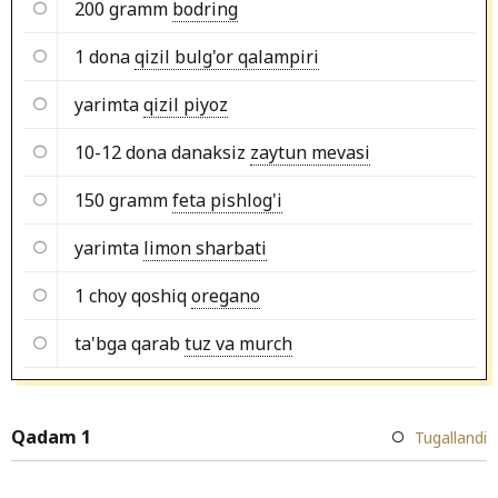
200 gramm
bodring
1 dona
qizil bulg'or qalampiri
yarimta
qizil piyoz
10-12 dona danaksiz
zaytun mevasi
150 gramm
feta pishlog'i
yarimta
limon sharbati
1 choy qoshiq
oregano
ta'bga qarab
tuz va murch
Qadam 1
Tugallandi