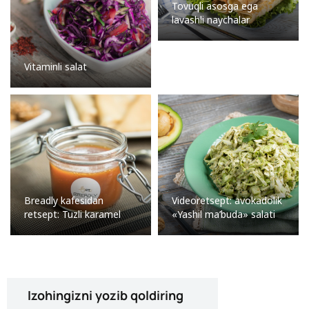
Tovuqli asosga ega
lavashli naychalar
Vitaminli salat
Breadly kafesidan
Videoretsept: avokadolik
retsept: Tuzli karamel
«Yashil ma’buda» salati
Izohingizni yozib qoldiring