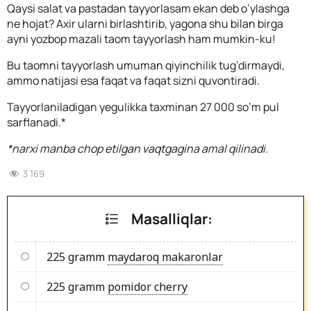
Qaysi salat va pastadan tayyorlasam ekan deb o’ylashga
ne hojat? Axir ularni birlashtirib, yagona shu bilan birga
ayni yozbop mazali taom tayyorlash ham mumkin-ku!
Bu taomni tayyorlash umuman qiyinchilik tug’dirmaydi,
ammo natijasi esa faqat va faqat sizni quvontiradi.
Tayyorlaniladigan yegulikka taxminan 27 000 so’m pul
sarflanadi.*
*narxi manba chop etilgan vaqtgagina amal qilinadi.
3 169
Masalliqlar:
225 gramm
maydaroq makaronlar
225 gramm
pomidor cherry