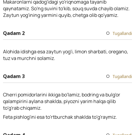
Makaronlarni qadog'idagi yo'riqnomaga tayanib
qaynatamiz. So'ng suvini to'kib, souq suvda chayib olamiz.
Zaytun yog'ining yarmini quyib, chetga olib qo'yamiz.
Qadam 2
Tugallandi
Alohida idishga esa zaytun yog'i, limon sharbati, oregano,
tuz va murchni solamiz.
Qadam 3
Tugallandi
Cherri pomidorlarini ikkiga bo'lamiz, bodring va bulg'or
qalampirini aylana shaklda, piyozni yarim halqa qilib
to'g'rab chiqamiz.
Feta pishlog'ini esa to'rtburchak shaklda to'g'raymiz.
Qadam 4