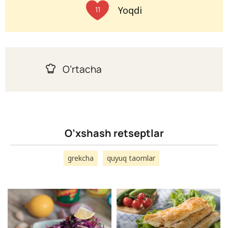
Yoqdi
11
O’rtacha
O’xshash retseptlar
grekcha
quyuq taomlar