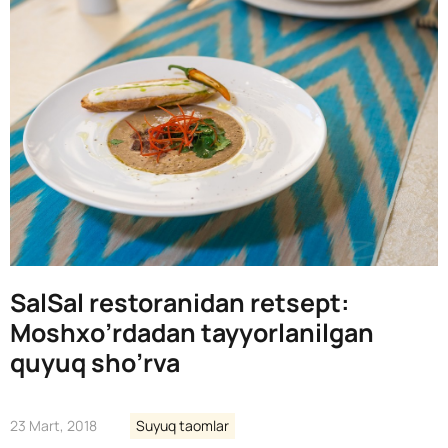
SalSal restoranidan retsept:
Moshxo’rdadan tayyorlanilgan
quyuq sho’rva
23 Mart, 2018
Suyuq taomlar