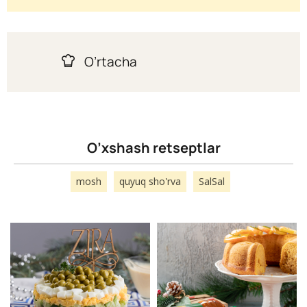
O’rtacha
O’xshash retseptlar
mosh
quyuq sho'rva
SalSal