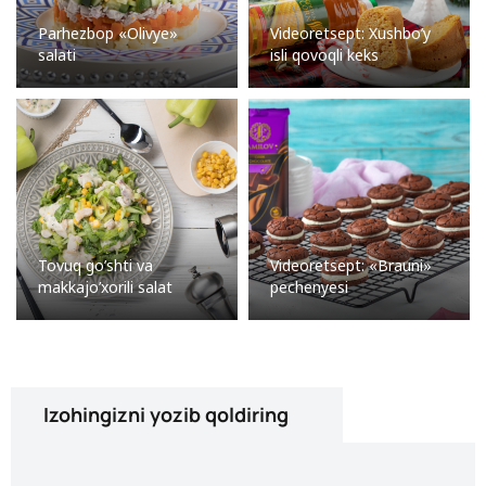
Parhezbop «Olivye»
Videoretsept: Xushbo’y
salati
isli qovoqli keks
Tovuq go’shti va
Videoretsept: «Brauni»
makkajo’xorili salat
pechenyesi
Izohingizni yozib qoldiring