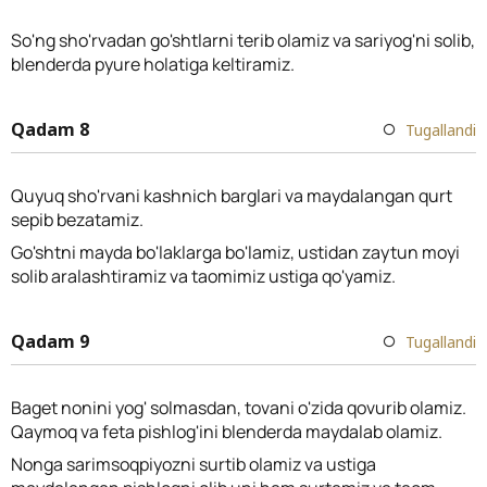
So'ng sho'rvadan go'shtlarni terib olamiz va sariyog'ni solib,
blenderda pyure holatiga keltiramiz.
Qadam 8
Tugallandi
Quyuq sho'rvani kashnich barglari va maydalangan qurt
sepib bezatamiz.
Go'shtni mayda bo'laklarga bo'lamiz, ustidan zaytun moyi
solib aralashtiramiz va taomimiz ustiga qo'yamiz.
Qadam 9
Tugallandi
Baget nonini yog' solmasdan, tovani o'zida qovurib olamiz.
Qaymoq va feta pishlog'ini blenderda maydalab olamiz.
Nonga sarimsoqpiyozni surtib olamiz va ustiga