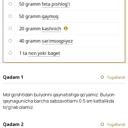
50 gramm
feta pishlog'i
50 gramm
qaymoq
20 gramm
kashnich
40 gramm
sarimsoqpiyoz
1 ta
non yoki baget
Qadam 1
Tugallandi
Mol go'shtidan bulyonni qaynatishga qo'yamiz. Bulyon
qaynagunicha barcha sabzavotlarni 0.5 sm kattalikda
to'g'rab olamiz.
Qadam 2
Tugallandi