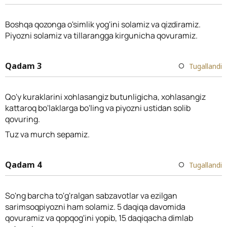
Boshqa qozonga o'simlik yog'ini solamiz va qizdiramiz.
Piyozni solamiz va tillarangga kirgunicha qovuramiz.
Qadam 3
Tugallandi
Qo'y kuraklarini xohlasangiz butunligicha, xohlasangiz
kattaroq bo'laklarga bo'ling va piyozni ustidan solib
qovuring.
Tuz va murch sepamiz.
Qadam 4
Tugallandi
So'ng barcha to'g'ralgan sabzavotlar va ezilgan
sarimsoqpiyozni ham solamiz. 5 daqiqa davomida
qovuramiz va qopqog'ini yopib, 15 daqiqacha dimlab