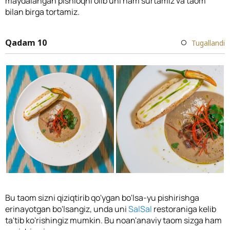
maydalangan pishloqni olib uni ham surtamiz va taom
bilan birga tortamiz.
Qadam 10
Tugallandi
Bu taom sizni qiziqtirib qo'ygan bo'lsa-yu pishirishga
erinayotgan bo'lsangiz, unda uni
SalSal
restoraniga kelib
ta'tib ko'rishingiz mumkin. Bu noan'anaviy taom sizga ham