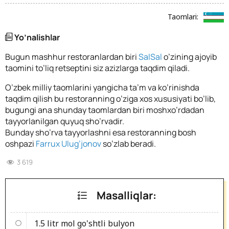
Taomlari:
Yo’nalishlar
Bugun mashhur restoranlardan biri
SalSal
o’zining ajoyib
taomini to’liq retseptini siz azizlarga taqdim qiladi.
O’zbek milliy taomlarini yangicha ta’m va ko’rinishda
taqdim qilish bu restoranning o’ziga xos xususiyati bo’lib,
bugungi ana shunday taomlardan biri moshxo’rdadan
tayyorlanilgan quyuq sho’rvadir.
Bunday sho’rva tayyorlashni esa restoranning bosh
oshpazi
Farrux Ulug’jonov
so’zlab beradi.
3 619
Masalliqlar:
1.5 litr
mol go'shtli bulyon