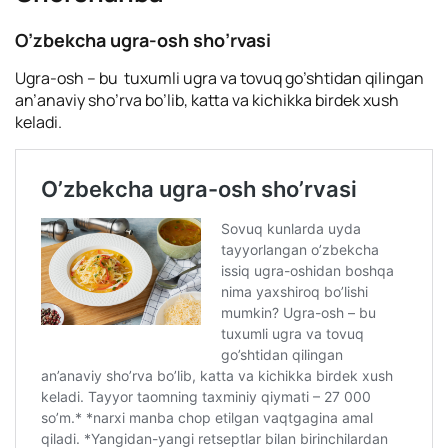
O’zbekcha ugra-osh sho’rvasi
Ugra-osh – bu tuxumli ugra va tovuq go’shtidan qilingan
an’anaviy sho’rva bo’lib, katta va kichikka birdek xush
keladi.