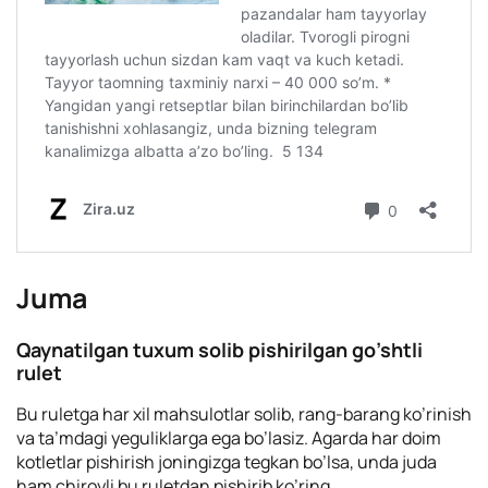
Juma
Qaynatilgan tuxum solib pishirilgan go’shtli
rulet
Bu ruletga har xil mahsulotlar solib, rang-barang ko’rinish
va ta’mdagi yeguliklarga ega bo’lasiz. Agarda har doim
kotletlar pishirish joningizga tegkan bo’lsa, unda juda
ham chiroyli bu ruletdan pishirib ko’ring.