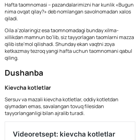
Hafta taomnomasi – pazandalarimizni har kunlik «Bugun
nima ovqat qilay?» deb nomlangan savolnomadan xalos
qiladi.
Oila a’zolaringiz esa taomnomadagi bunday xilma-
xillikdan mamnun bo’lib, siz tayyorlagan taomlarni mazza
qilib iste’mol qilishadi. Shunday ekan vaqtni zoya
ketkazmay tezroq yangi hafta uchun taomnomani qabul
qiling.
Dushanba
Kievcha kotletlar
Sersuv va mazali kievcha kotletlar, oddiy kotletdan
qiymadan emas, savalangan tovuq filesidan
tayyorlanganligi bilan ajralib turadi.