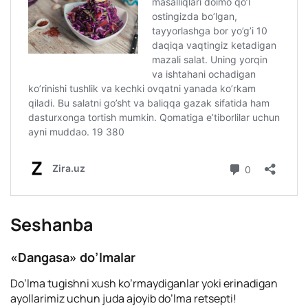
Seshanba
«Dangasa» do’lmalar
Do’lma tugishni xush ko’rmaydiganlar yoki erinadigan
ayollarimiz uchun juda ajoyib do’lma retsepti!