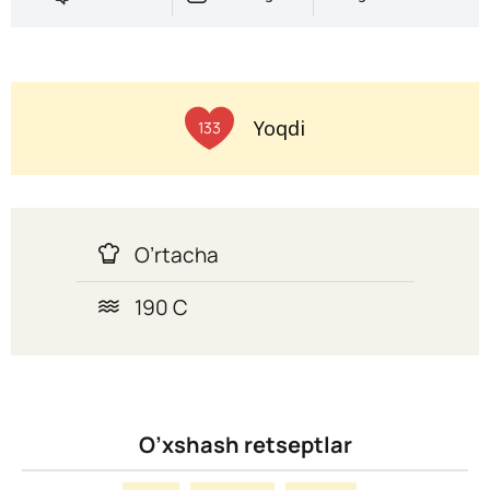
Yoqdi
133
O’rtacha
190 C
O’xshash retseptlar