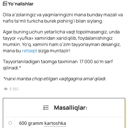
Yo’nalishlar
Oila a’zolaringiz va yaqinlaringizni mana bunday mazali va
nafis ta’mli turkcha burek pishirig’i bilan siylang.
Agar buning uchun yetarlicha vaqt topolmasangiz, unda
tayyor «yufka» xamiridan xarid qilib, foydalanishingiz
mumkin. Yo’q, xamirni ham o’zim tayyorlayman desangiz,
mana bu
retsept
sizga muntazir!
Tayyorlaniladigan taomga taxminan 17 000 so’m sarf
qilinadi.*
*narxi manba chop etilgan vaqtgagina amal qiladi.
5 551
Masalliqlar:
600 gramm
kartoshka