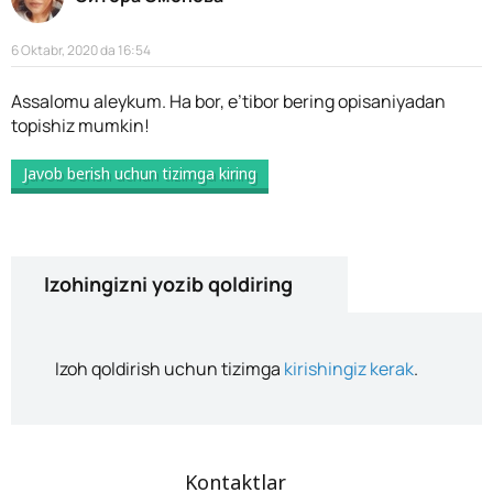
6 Oktabr, 2020 da 16:54
Assalomu aleykum. Ha bor, e’tibor bering opisaniyadan
topishiz mumkin!
Javob berish uchun tizimga kiring
Izohingizni yozib qoldiring
Izoh qoldirish uchun tizimga
kirishingiz kerak
.
Kontaktlar