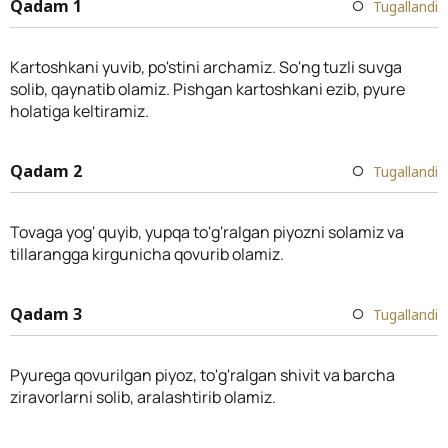
Qadam 1
Tugallandi
Kartoshkani yuvib, po'stini archamiz. So'ng tuzli suvga
solib, qaynatib olamiz. Pishgan kartoshkani ezib, pyure
holatiga keltiramiz.
Qadam 2
Tugallandi
Tovaga yog' quyib, yupqa to'g'ralgan piyozni solamiz va
tillarangga kirgunicha qovurib olamiz.
Qadam 3
Tugallandi
Pyurega qovurilgan piyoz, to'g'ralgan shivit va barcha
ziravorlarni solib, aralashtirib olamiz.