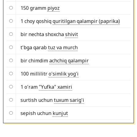
150 gramm
piyoz
1 choy qoshiq
quritilgan qalampir (paprika)
bir nechta shoxcha
shivit
t'bga qarab
tuz va murch
bir chimdim
achchiq qalampir
100 millilitr
o'simlik yog'i
1 o'ram
"Yufka" xamiri
surtish uchun
tuxum sarig'i
sepish uchun
kunjut