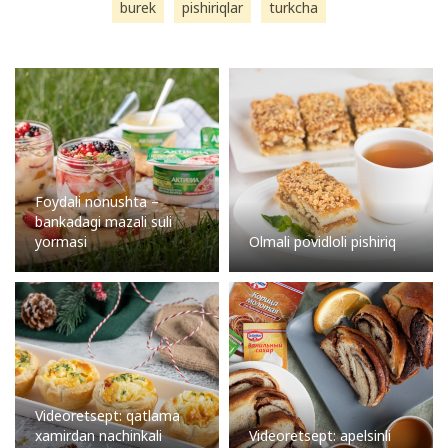
burek
pishiriqlar
turkcha
Foydali nonushta –
bankadagi mazali suli
yormasi
Olmali povidloli pishiriq
Videoretsept: qatlama
xamirdan nachinkali
Videoretsept: apelsinli