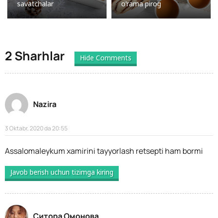
savatchalar
o’rama pirog
2 Sharhlar
Hide Comments
Nazira
3 Oktabr, 2020 da 20:55
Assalomaleykum xamirini tayyorlash retsepti ham bormi
Javob berish uchun tizimga kiring
Ситора Омонова