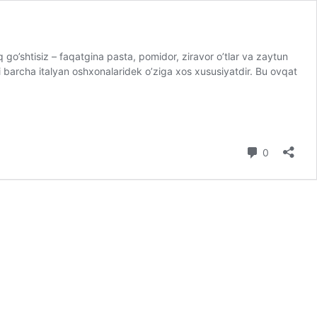
 go’shtisiz – faqatgina pasta, pomidor, ziravor o’tlar va zaytun
i barcha italyan oshxonalaridek o’ziga xos xususiyatdir. Bu ovqat
0