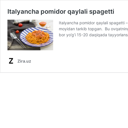
Italyancha pomidor qaylali spagetti
Italyancha pomidor qaylali spagetti –
moyidan tarkib topgan. Bu ovqatning «
bor yo’g’i 15-20 daqiqada tayyorlan
Zira.uz