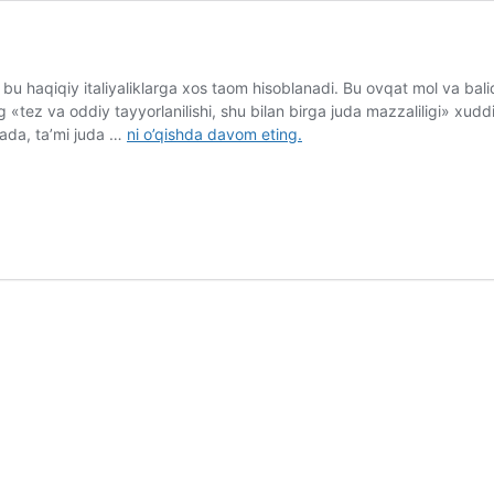
 bu haqiqiy italiyaliklarga xos taom hisoblanadi. Bu ovqat mol va baliq
tez va oddiy tayyorlanilishi, shu bilan birga juda mazzaliligi» xudd
sada, ta’mi juda …
ni o’qishda davom eting.