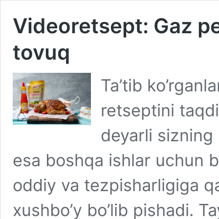
Videoretsept: Gaz pe
tovuq
Ta’tib ko’rganl
retseptini taq
deyarli sizning 
esa boshqa ishlar uchun b
oddiy va tezpisharligiga 
xushbo’y bo’lib pishadi. 