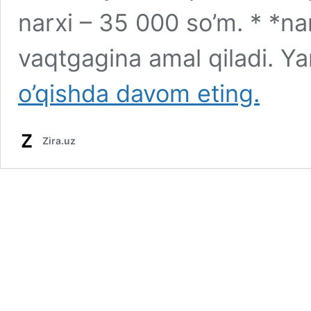
narxi – 35 000 so’m. * *n
vaqtgagina amal qiladi. Y
o’qishda davom eting.
Zira.uz