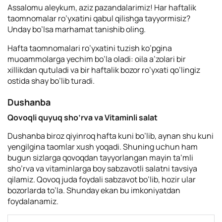
Assalomu aleykum, aziz pazandalarimiz! Har haftalik
taomnomalar ro’yxatini qabul qilishga tayyormisiz?
Unday bo’lsa marhamat tanishib oling.
Hafta taomnomalari ro’yxatini tuzish ko’pgina
muoammolarga yechim bo’la oladi: oila a’zolari bir
xillikdan qutuladi va bir haftalik bozor ro’yxati qo’lingiz
ostida shay bo’lib turadi.
Dushanba
Qovoqli quyuq sho’rva va Vitaminli salat
Dushanba biroz qiyinroq hafta kuni bo’lib, aynan shu kuni
yengilgina taomlar xush yoqadi. Shuning uchun ham
bugun sizlarga qovoqdan tayyorlangan mayin ta’mli
sho’rva va vitaminlarga boy sabzavotli salatni tavsiya
qilamiz. Qovoq juda foydali sabzavot bo’lib, hozir ular
bozorlarda to’la. Shunday ekan bu imkoniyatdan
foydalanamiz.