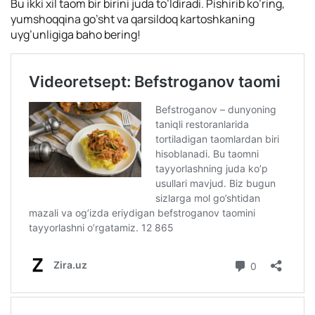
Bu ikki xil taom bir birini juda to’ldiradi. Pishirib ko’ring,
yumshoqqina go’sht va qarsildoq kartoshkaning
uyg’unligiga baho bering!