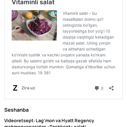
Seshanba
Videoretsept: Lag’mon va Hyatt Regency
mehmonxonasidan «Toshkent» salati