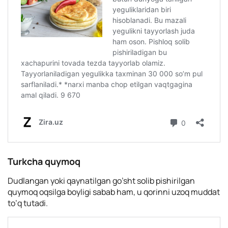
Turkcha quymoq
Dudlangan yoki qaynatilgan go’sht solib pishirilgan
quymoq oqsilga boyligi sabab ham, u qorinni uzoq muddat
to’q tutadi.