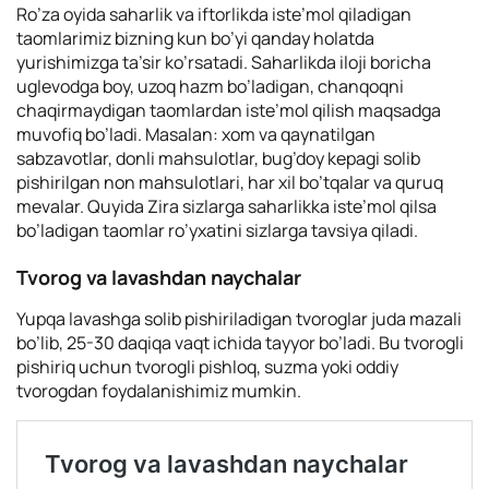
Ro’za oyida saharlik va iftorlikda iste’mol qiladigan
taomlarimiz bizning kun bo’yi qanday holatda
yurishimizga ta’sir ko’rsatadi. Saharlikda iloji boricha
uglevodga boy, uzoq hazm bo’ladigan, chanqoqni
chaqirmaydigan taomlardan iste’mol qilish maqsadga
muvofiq bo’ladi. Masalan: xom va qaynatilgan
sabzavotlar, donli mahsulotlar, bug’doy kepagi solib
pishirilgan non mahsulotlari, har xil bo’tqalar va quruq
mevalar. Quyida Zira sizlarga saharlikka iste’mol qilsa
bo’ladigan taomlar ro’yxatini sizlarga tavsiya qiladi.
Tvorog va lavashdan naychalar
Yupqa lavashga solib pishiriladigan tvoroglar juda mazali
bo’lib, 25-30 daqiqa vaqt ichida tayyor bo’ladi. Bu tvorogli
pishiriq uchun tvorogli pishloq, suzma yoki oddiy
tvorogdan foydalanishimiz mumkin.