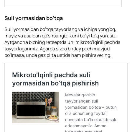
Suli yormasidan bo’tqa
Suli yormasidan bo’tqa tayyorlang va ichiga yong’oq,
mayiz va asaldan qo’shsangiz, kuni bo’yi to’q yurasiz.
Aytgancha bizning retseptda uni mikroto’lqinli pechda
tayyorlaganmiz. Agarda sizda bnday pech mavjud
bo’lmasa, unda gaz plita ustida ham pishiravering.