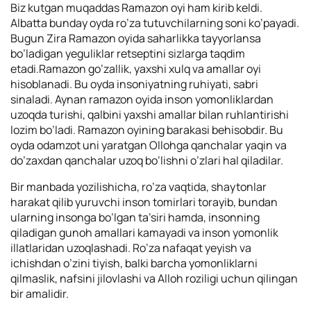
Biz kutgan muqaddas Ramazon oyi ham kirib keldi.
Albatta bunday oyda ro’za tutuvchilarning soni ko’payadi.
Bugun Zira Ramazon oyida saharlikka tayyorlansa
bo’ladigan yeguliklar retseptini sizlarga taqdim
etadi.
Ramazon go’zallik, yaxshi xulq va amallar oyi
hisoblanadi. Bu oyda insoniyatning ruhiyati, sabri
sinaladi. Aynan ramazon oyida inson yomonliklardan
uzoqda turishi, qalbini yaxshi amallar bilan ruhlantirishi
lozim bo’ladi. Ramazon oyining barakasi behisobdir. Bu
oyda odamzot uni yaratgan Ollohga qanchalar yaqin va
do’zaxdan qanchalar uzoq bo’lishni o’zlari hal qiladilar.
Bir manbada yozilishicha, ro’za vaqtida, shaytonlar
harakat qilib yuruvchi inson tomirlari torayib, bundan
ularning insonga bo’lgan ta’siri hamda, insonning
qiladigan gunoh amallari kamayadi va inson yomonlik
illatlaridan uzoqlashadi. Ro’za nafaqat yeyish va
ichishdan o’zini tiyish, balki barcha yomonliklarni
qilmaslik, nafsini jilovlashi va Alloh roziligi uchun qilingan
bir amalidir.