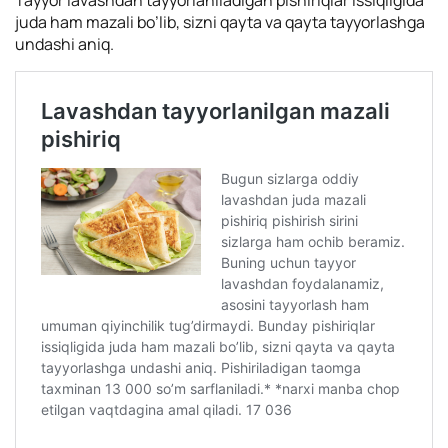
Tayyor lavashdan tayyorlaniladigan pishiriqlar issiqligida
juda ham mazali bo’lib, sizni qayta va qayta tayyorlashga
undashi aniq.