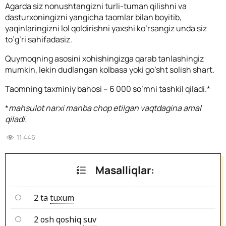
Agarda siz nonushtangizni turli-tuman qilishni va
dasturxoningizni yangicha taomlar bilan boyitib,
yaqinlaringizni lol qoldirishni yaxshi ko’rsangiz unda siz
to’g’ri sahifadasiz.
Quymoqning asosini xohishingizga qarab tanlashingiz
mumkin, lekin dudlangan kolbasa yoki go’sht solish shart.
Taomning taxminiy bahosi – 6 000 so’mni tashkil qiladi.*
*
mahsulot narxi manba chop etilgan vaqtdagina amal
qiladi.
11 446
Masalliqlar:
2 ta
tuxum
2 osh qoshiq
suv