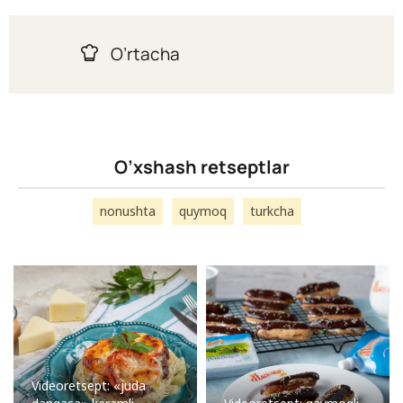
O’rtacha
O’xshash retseptlar
nonushta
quymoq
turkcha
Videoretsept: «juda