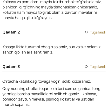
Kolbasa va pomidorni mayda to'rtburchak to'g'rab olamiz,
pishloqni qirg'ichning mayda tishchasidan chiqaramiz,
ko'katni ham mayda to'g'rab olamiz, zaytun mevalarini
mayda halqa qilib to'g'raymiz.
Qadam 2
Tugallandi
Kosaga ikkta tuxumni chaqib solamiz, suv va tuz solamiz,
sanchiq bilan aralashtiramiz.
Qadam 3
Tugallandi
O'rtacha katalikdagi tovaga yog'ni solib, qizdiramiz.
Quymoqning chetlari oqarib, o'rtasi xom qolganida, teng
yarmiga barcha masalliqlarni solib chiqamiz – kolbasa,
pomidor, zaytun mevasi, pishloq, ko'katlar va ustidan
murch sepamiz.