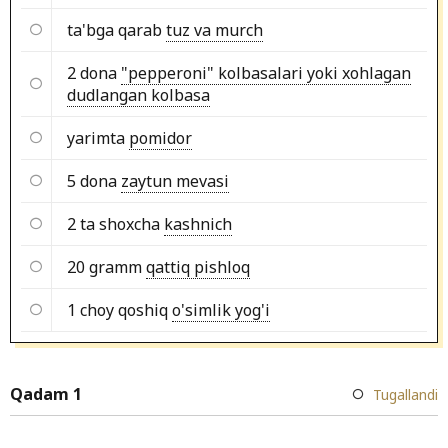
ta'bga qarab
tuz va murch
2 dona
"pepperoni" kolbasalari yoki xohlagan
dudlangan kolbasa
yarimta
pomidor
5 dona
zaytun mevasi
2 ta shoxcha
kashnich
20 gramm
qattiq pishloq
1 choy qoshiq
o'simlik yog'i
Qadam 1
Tugallandi