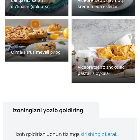
dangasa» karamli
Videoretsept: qaymoqli
do’lmalar (golubtsi)
kremga ega eklerlar
Olma-sitrus mevali pirog
Videoretsept: shokolad
pastali sloykalar
Izohingizni yozib qoldiring
Izoh qoldirish uchun tizimga
kirishingiz kerak
.