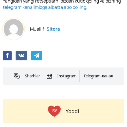
Yangidan yangi retseptlarni bizdan kutib qoling va bizning
telegram kanalimizga albatta a'zo bo'ling.
Muallif:
Sitora
Sharhlar
Instagram
Telegram-канал
Yoqdi
136