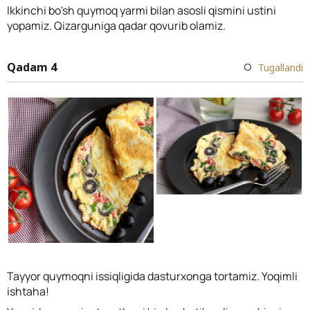
Ikkinchi bo'sh quymoq yarmi bilan asosli qismini ustini
yopamiz. Qizarguniga qadar qovurib olamiz.
Qadam 4
Tugallandi
Tayyor quymoqni issiqligida dasturxonga tortamiz. Yoqimli
ishtaha!