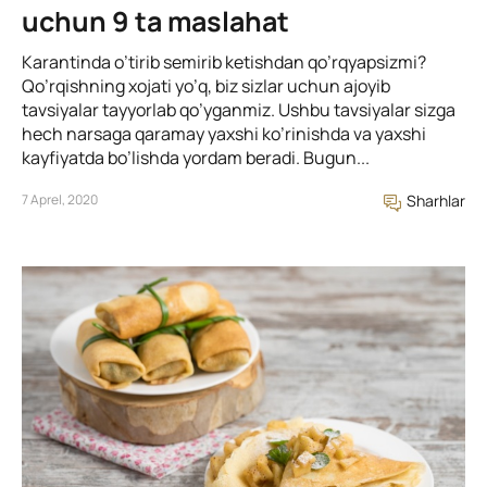
uchun 9 ta maslahat
Karantinda o’tirib semirib ketishdan qo’rqyapsizmi?
Qo’rqishning xojati yo’q, biz sizlar uchun ajoyib
tavsiyalar tayyorlab qo’yganmiz. Ushbu tavsiyalar sizga
hech narsaga qaramay yaxshi ko’rinishda va yaxshi
kayfiyatda bo’lishda yordam beradi. Bugun...
7 Aprel, 2020
Sharhlar