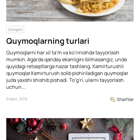
Qiziqarli
Quymoqlarning turlari
Quymoqlarni har xil ta’m va ko’rinishda tayyorlash
mumkin. Agarda qanday ekanligini bilmasangiz, unda
quyidagi retseptlarga nazar tashlang. Xamirturushli
quymoqlarXamirturush solib pishiriladigan quymoqlar
juda yaxshi shishib pishadi. To’g’ri, ularni tayyorlash
uchun...
6 Mart, 2019
Sharhlar