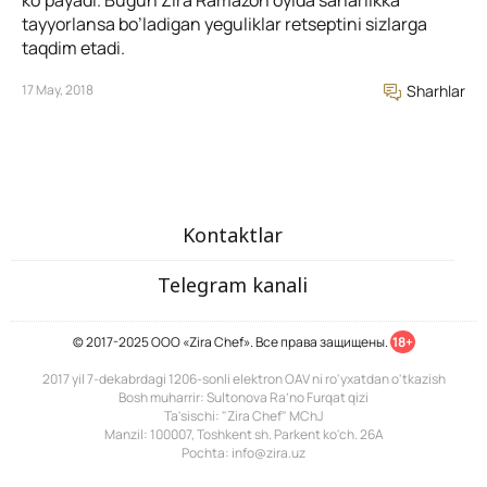
ko’payadi. Bugun Zira Ramazon oyida saharlikka
tayyorlansa bo’ladigan yeguliklar retseptini sizlarga
taqdim etadi.
17 May, 2018
Sharhlar
Kontaktlar
Telegram kanali
© 2017-2025 ООО «Zira Chef». Все права защищены.
18+
2017 yil 7-dekabrdagi 1206-sonli elektron OAV ni ro'yxatdan o'tkazish
Bosh muharrir: Sultonova Ra’no Furqat qizi
Ta'sischi: "Zira Chef" MChJ
Manzil: 100007, Toshkent sh. Parkent ko'ch. 26A
Pochta: info@zira.uz