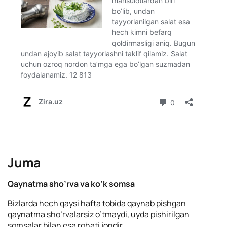
Juma
Qaynatma sho’rva va ko’k somsa
Bizlarda hech qaysi hafta tobida qaynab pishgan
qaynatma sho’rvalarsiz o’tmaydi, uyda pishirilgan
somsalar bilan esa rohati jondir.