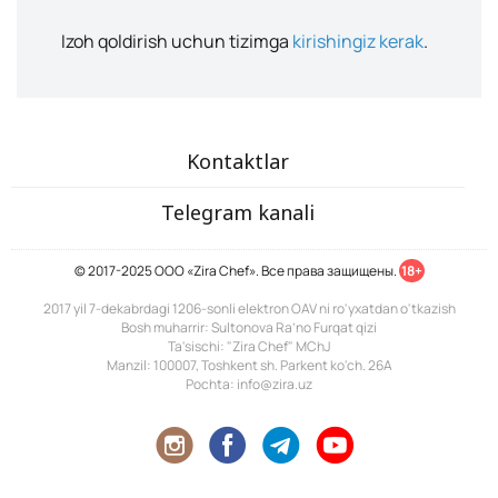
Izoh qoldirish uchun tizimga
kirishingiz kerak
.
Kontaktlar
Telegram kanali
© 2017-2025 ООО «Zira Chef». Все права защищены.
18+
2017 yil 7-dekabrdagi 1206-sonli elektron OAV ni ro'yxatdan o'tkazish
Bosh muharrir: Sultonova Ra’no Furqat qizi
Ta'sischi: "Zira Chef" MChJ
Manzil: 100007, Toshkent sh. Parkent ko'ch. 26A
Pochta: info@zira.uz