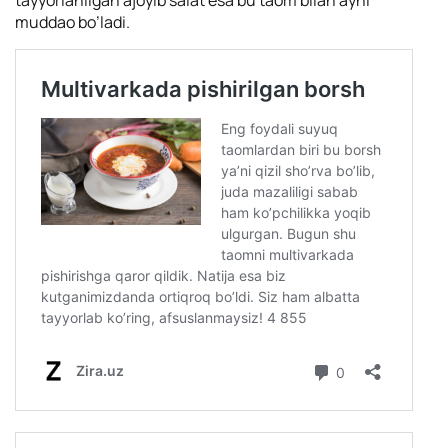
tayyorlanilgan ajoyib salat esa bu taom bilan ayni
muddao bo’ladi.