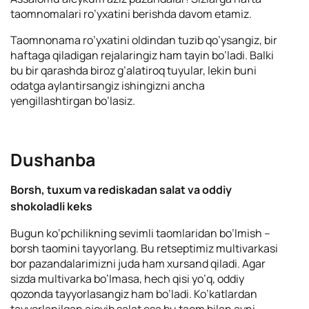
taomnomalari ro’yxatini berishda davom etamiz.
Taomnonama ro’yxatini oldindan tuzib qo’ysangiz, bir
haftaga qiladigan rejalaringiz ham tayin bo’ladi. Balki
bu bir qarashda biroz g’alatiroq tuyular, lekin buni
odatga aylantirsangiz ishingizni ancha
yengillashtirgan bo’lasiz.
Dushanba
Borsh, tuxum va rediskadan salat va oddiy
shokoladli keks
Bugun ko’pchilikning sevimli taomlaridan bo’lmish –
borsh taomini tayyorlang. Bu retseptimiz multivarkasi
bor pazandalarimizni juda ham xursand qiladi. Agar
sizda multivarka bo’lmasa, hech qisi yo’q, oddiy
qozonda tayyorlasangiz ham bo’ladi. Ko’katlardan