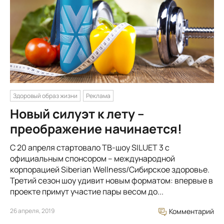
Здоровый образ жизни
Реклама
Новый силуэт к лету –
преображение начинается!
С 20 апреля стартовало ТВ-шоу SILUET 3 с
официальным спонсором – международной
корпорацией Siberian Wellness/Сибирское здоровье.
Третий сезон шоу удивит новым форматом: впервые в
проекте примут участие пары весом до...
26 апреля, 2019
Комментарий