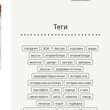
Теги
instagram
ЗОЖ
быстро
в духовке
видео
вкусно
второе блюдо
вторые блюда
выпечка
десерт
завтрак
завтраки
закуски
здоровое питание
здоровый образ жизни
интересное
интересное на полках
интересное о еде
картофель
кекс
курица
к чаю
меню недели
мясо
новинка
овощи
печенье
пирог
подборка