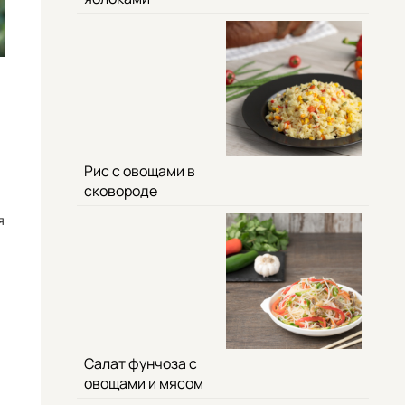
Рис с овощами в
сковороде
я
Салат фунчоза с
овощами и мясом