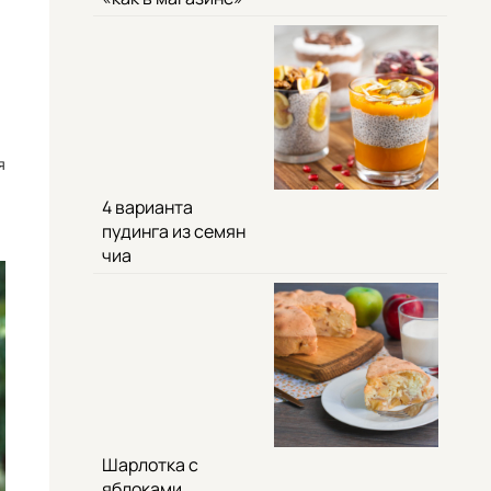
я
4 варианта
пудинга из семян
чиа
Шарлотка с
яблоками