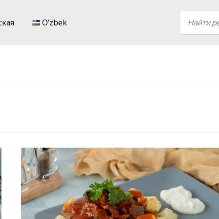
ская
Oʻzbek