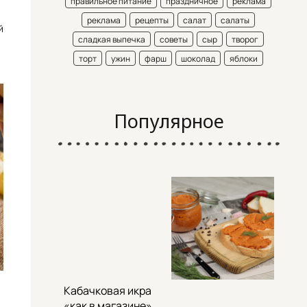
правильное питание
праздничное
реклама
реклама
рецепты
салат
салаты
й
сладкая выпечка
советы
сыр
творог
торт
ужин
фарш
шоколад
яблоки
Популярное
Кабачковая икра
«как в магазине»