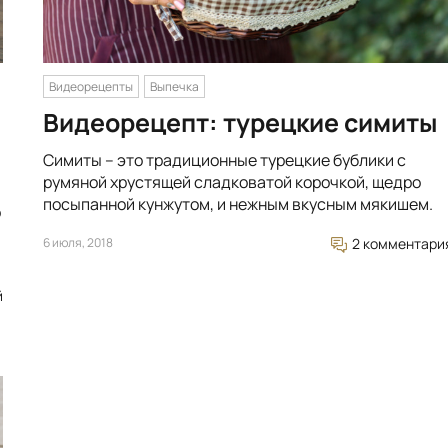
Видеорецепты
Выпечка
Видеорецепт: турецкие симиты
Симиты – это традиционные турецкие бублики с
румяной хрустящей сладковатой корочкой, щедро
посыпанной кунжутом, и нежным вкусным мякишем.
о
6 июля, 2018
2 комментари
й