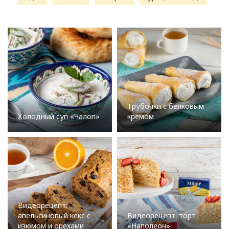
Трубочки с белковым
Холодный суп «Чалоп»
кремом
Видеорецепт:
апельсиновый кекс с
Видеорецепт: торт
изюмом и орехами
«Наполеон»