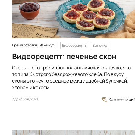
Время готовки: 50 минут
Видеорецепты
Выпечка
Видеорецепт: печенье скон
Сконы — это традиционная английская выпечка, что-
то типа быстрого бездрожжевого хлеба. По вкусу,
сконы это нечто среднее между сдобной булочкой,
хлебом и кексом.
7 декабря, 2021
Комментари