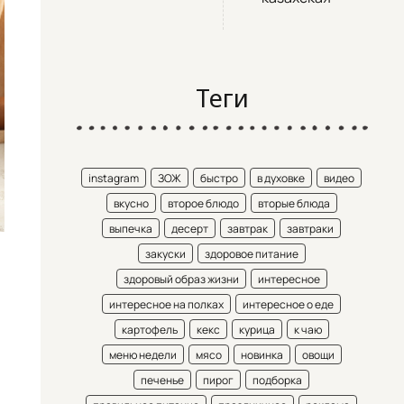
Теги
instagram
ЗОЖ
быстро
в духовке
видео
вкусно
второе блюдо
вторые блюда
выпечка
десерт
завтрак
завтраки
закуски
здоровое питание
здоровый образ жизни
интересное
интересное на полках
интересное о еде
картофель
кекс
курица
к чаю
меню недели
мясо
новинка
овощи
печенье
пирог
подборка