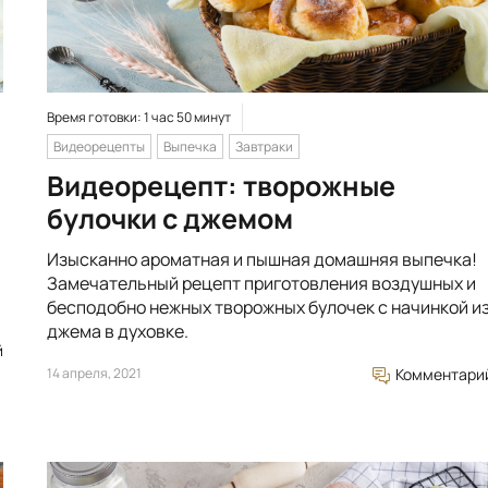
Время готовки: 1 час 50 минут
Видеорецепты
Выпечка
Завтраки
Видеорецепт: творожные
булочки с джемом
Изысканно ароматная и пышная домашняя выпечка!
Замечательный рецепт приготовления воздушных и
бесподобно нежных творожных булочек с начинкой и
джема в духовке.
й
14 апреля, 2021
Комментари