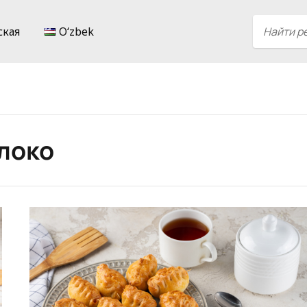
ская
Oʻzbek
локо