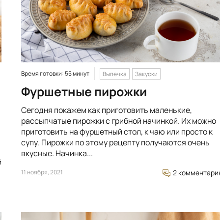
Время готовки: 55 минут
Выпечка
Закуски
Фуршетные пирожки
Сегодня покажем как приготовить маленькие,
рассыпчатые пирожки с грибной начинкой. Их можно
приготовить на фуршетный стол, к чаю или просто к
супу. Пирожки по этому рецепту получаются очень
вкусные. Начинка...
й
11 ноября, 2021
2 комментари