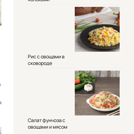
Рис с овощами в
сковороде
з
й
Салат фунчоза с
овощами и мясом