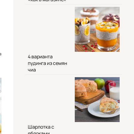
в
4 варианта
пудинга из семян
чиа
Шарлотка с
яблоками