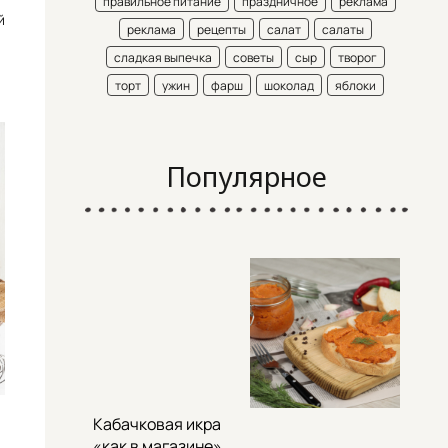
правильное питание
праздничное
реклама
й
реклама
рецепты
салат
салаты
сладкая выпечка
советы
сыр
творог
торт
ужин
фарш
шоколад
яблоки
Популярное
Кабачковая икра
«как в магазине»