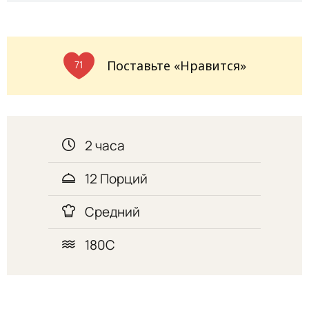
Поставьте «Нравится»
71
2 часа
12 Порций
Средний
180С