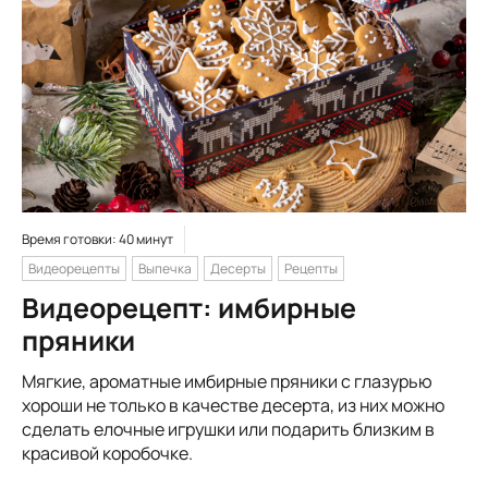
Время готовки: 40 минут
Видеорецепты
Выпечка
Десерты
Рецепты
Видеорецепт: имбирные
пряники
Мягкие, ароматные имбирные пряники с глазурью
хороши не только в качестве десерта, из них можно
сделать елочные игрушки или подарить близким в
красивой коробочке.