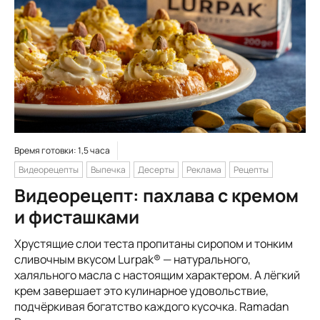
Время готовки: 1,5 часа
Видеорецепты
Выпечка
Десерты
Реклама
Рецепты
Видеорецепт: пахлава с кремом
и фисташками
Хрустящие слои теста пропитаны сиропом и тонким
сливочным вкусом Lurpak® — натурального,
халяльного масла с настоящим характером. А лёгкий
крем завершает это кулинарное удовольствие,
подчёркивая богатство каждого кусочка. Ramadan