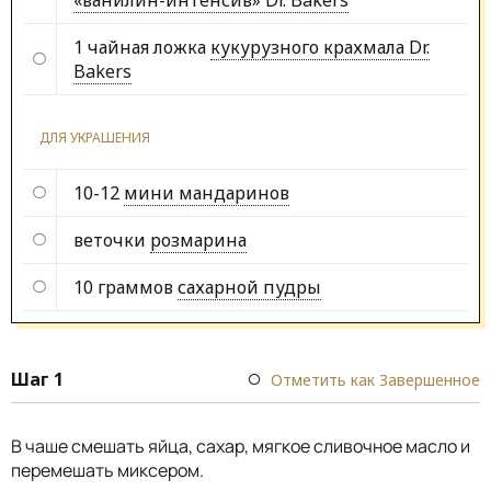
«ванилин-интенсив» Dr. Bakers
1 чайная ложка
кукурузного крахмала Dr.
Bakers
ДЛЯ УКРАШЕНИЯ
10-12
мини мандаринов
веточки
розмарина
10 граммов
сахарной пудры
Шаг 1
Отметить как Завершенное
В чаше смешать яйца, сахар, мягкое сливочное масло и
перемешать миксером.