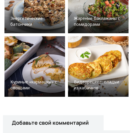
Энергетические
Жареные баклажаны с
батончики
помидорами
Куриные «кармашки» с
Видеорецепт: оладьи
овощами
из кабачков
Добавьте свой комментарий