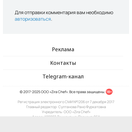
Для отправки комментария вам необходимо
авторизоваться
.
Реклама
Контакты
Telegram-канал
© 2017-2025 ООО «Zira Chef». Все права защищены.
18+
Регистрация электронного СМИ №1206 от 7 декабря 2017
Главный редактор: Султанова Рано Фуркатовна
Учредитель: ООО «Zira Chef»
Адрес: 100007, Ташкент, ул. Паркент, 26А
Почта: info@zira.uz