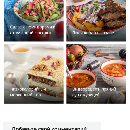
Салат с помидорами и
стручковой фасолью
Люля-кебаб в казане
Низкокалорийный
Видеорецепт: пряный
морковный торт
суп с курицей
Добавьте свой комментарий