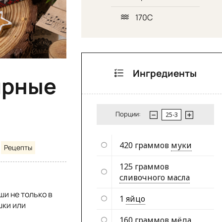
170С
Ингредиенты
ирные
Порции:
420 граммов
муки
Рецепты
125 граммов
сливочного масла
и не только в
1
яйцо
шки или
160 граммов
мёда