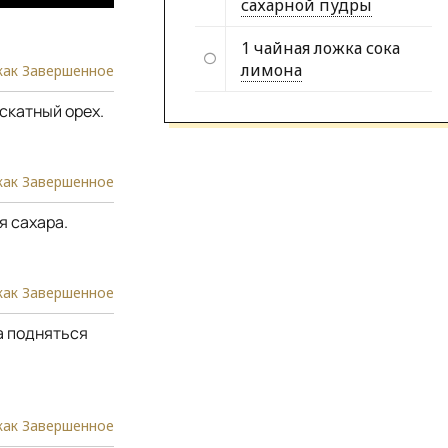
сахарной пудры
1 чайная ложка сока
лимона
как Завершенное
ускатный орех.
как Завершенное
я сахара.
как Завершенное
а подняться
как Завершенное