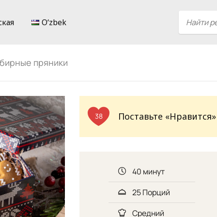
ская
Oʻzbek
мбирные пряники
Поставьте «Нравится»
38
40 минут
25 Порций
Средний