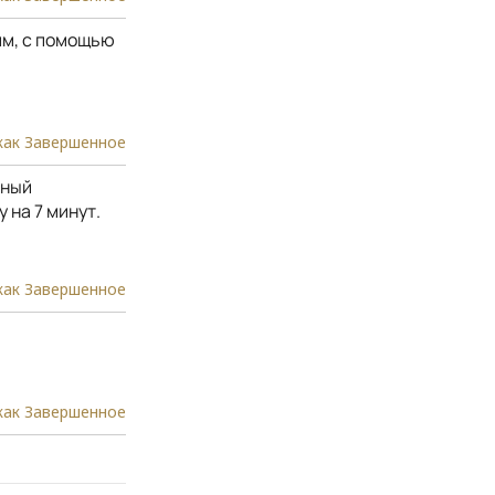
мм, с помощью
как Завершенное
нный
 на 7 минут.
как Завершенное
как Завершенное