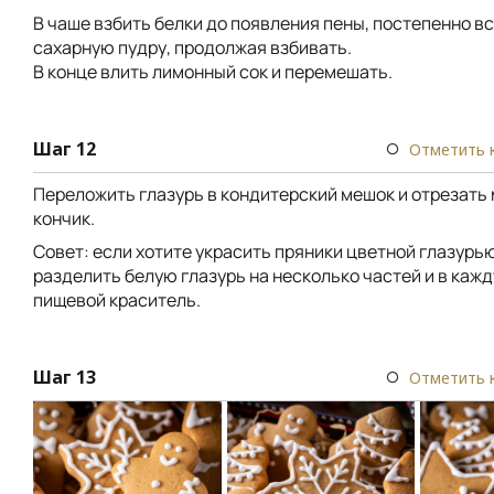
В чаше взбить белки до появления пены, постепенно в
сахарную пудру, продолжая взбивать.
В конце влить лимонный сок и перемешать.
Шаг 12
Отметить 
Переложить глазурь в кондитерский мешок и отрезать
кончик.
Совет: если хотите украсить пряники цветной глазурью
разделить белую глазурь на несколько частей и в каж
пищевой краситель.
Шаг 13
Отметить 