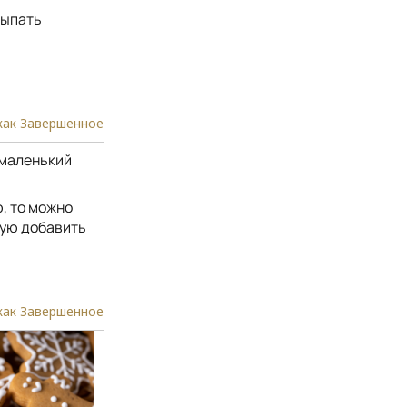
сыпать
как Завершенное
 маленький
, то можно
дую добавить
как Завершенное