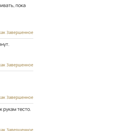
ивать, пока
как Завершенное
инут.
как Завершенное
как Завершенное
к рукам тесто.
как Завершенное