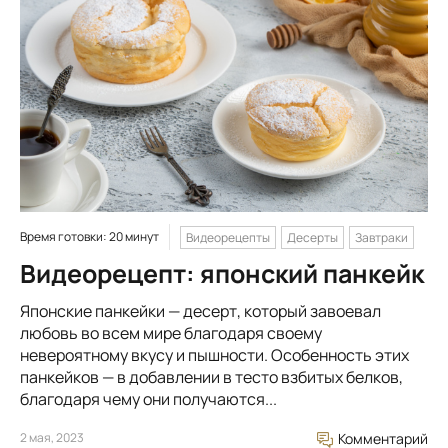
Время готовки: 20 минут
Видеорецепты
Десерты
Завтраки
Видеорецепт: японский панкейк
Японские панкейки — десерт, который завоевал
любовь во всем мире благодаря своему
невероятному вкусу и пышности. Особенность этих
панкейков — в добавлении в тесто взбитых белков,
благодаря чему они получаются...
2 мая, 2023
Комментарий