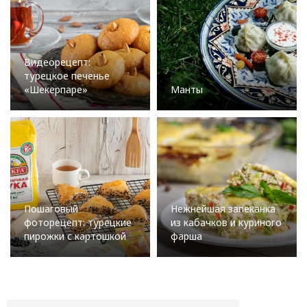
Видеорецепт:
турецкое печенье
«Шекерпаре»
Манты
Пошаговый
Нежнейшая запеканка
фоторецепт: турецкие
из кабачков и куриного
пирожки с картошкой
фарша