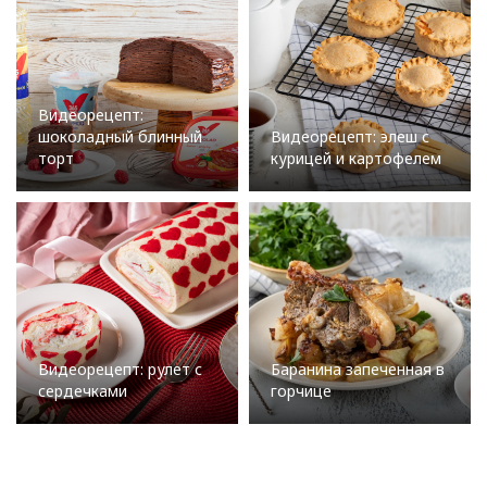
Видеорецепт:
шоколадный блинный
Видеорецепт: элеш с
торт
курицей и картофелем
Видеорецепт: рулет с
Баранина запеченная в
сердечками
горчице