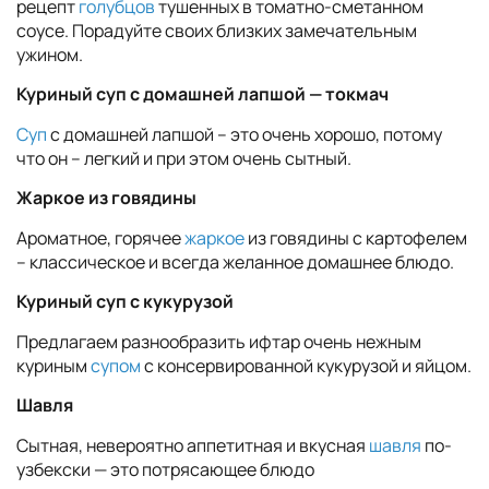
рецепт
голубцов
тушенных в томатно-сметанном
соусе. Порадуйте своих близких замечательным
ужином.
Куриный суп с домашней лапшой — токмач
Суп
с домашней лапшой – это очень хорошо, потому
что он – легкий и при этом очень сытный.
Жаркое из говядины
Ароматное, горячее
жаркое
из говядины с картофелем
– классическое и всегда желанное домашнее блюдо.
Куриный суп с кукурузой
Предлагаем разнообразить ифтар очень нежным
куриным
супом
с консервированной кукурузой и яйцом.
Шавля
Сытная, невероятно аппетитная и вкусная
шавля
по-
узбекски — это потрясающее блюдо