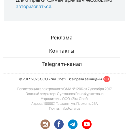
Для отправки комментария вам необходимо
авторизоваться
.
Реклама
Контакты
Telegram-канал
© 2017-2025 ООО «Zira Chef». Все права защищены.
18+
Регистрация электронного СМИ №1206 от 7 декабря 2017
Главный редактор: Султанова Рано Фуркатовна
Учредитель: ООО «Zira Chef»
Адрес: 100007, Ташкент, ул. Паркент, 26А
Почта: info@zira.uz