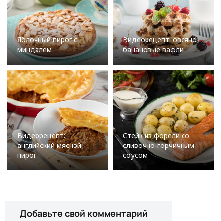
Яблочный пирог с
Видеорецепт: овсяно-
миндалем
банановые вафли
Видеорецепт:
Стейк из форели со
английский мясной
сливочно-горчичным
пирог
соусом
Добавьте свой комментарий