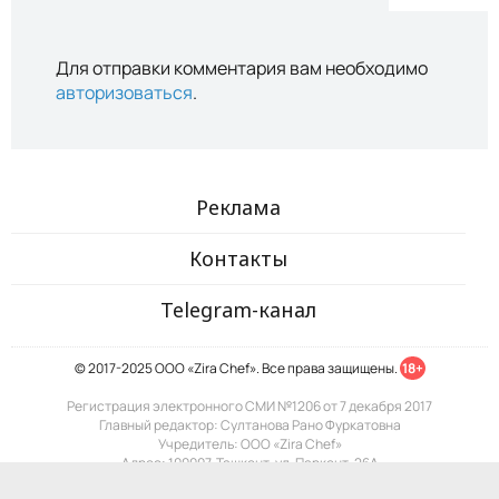
Для отправки комментария вам необходимо
авторизоваться
.
Реклама
Контакты
Telegram-канал
© 2017-2025 ООО «Zira Chef». Все права защищены.
18+
Регистрация электронного СМИ №1206 от 7 декабря 2017
Главный редактор: Султанова Рано Фуркатовна
Учредитель: ООО «Zira Chef»
Адрес: 100007, Ташкент, ул. Паркент, 26А
Почта: info@zira.uz