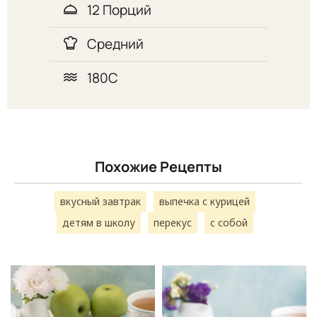
12 Порций
Средний
180С
Похожие Рецепты
вкусный завтрак
выпечка с курицей
детям в школу
перекус
с собой