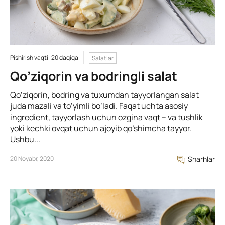
Pishirish vaqti: 20 daqiqa
Salatlar
Qo’ziqorin va bodringli salat
Qo’ziqorin, bodring va tuxumdan tayyorlangan salat
juda mazali va to’yimli bo’ladi. Faqat uchta asosiy
ingredient, tayyorlash uchun ozgina vaqt – va tushlik
yoki kechki ovqat uchun ajoyib qo’shimcha tayyor.
Ushbu...
20 Noyabr, 2020
Sharhlar