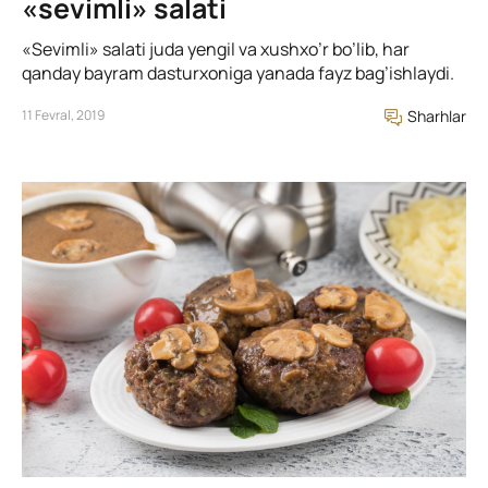
«sevimli» salati
«Sevimli» salati juda yengil va xushxo’r bo’lib, har
qanday bayram dasturxoniga yanada fayz bag’ishlaydi.
11 Fevral, 2019
Sharhlar