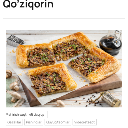
Qo’ziqorin
Pishirish vaqti: 45 daqiqa
Gazaklar
Pishiriqlar
Quyuq taomlar
Videoretsept