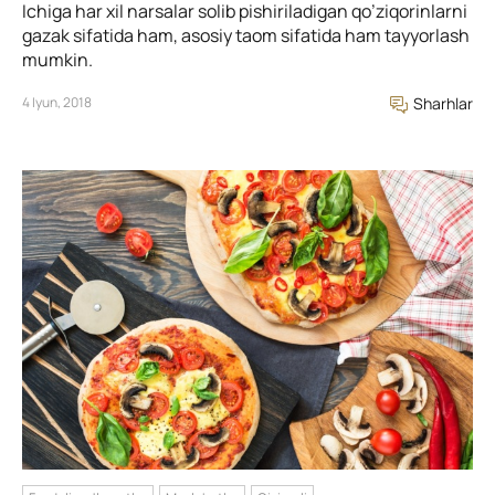
Ichiga har xil narsalar solib pishiriladigan qo’ziqorinlarni
gazak sifatida ham, asosiy taom sifatida ham tayyorlash
mumkin.
4 Iyun, 2018
Sharhlar