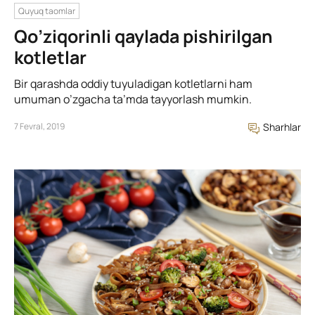
Quyuq taomlar
Qo’ziqorinli qaylada pishirilgan
kotletlar
Bir qarashda oddiy tuyuladigan kotletlarni ham
umuman o’zgacha ta’mda tayyorlash mumkin.
7 Fevral, 2019
Sharhlar