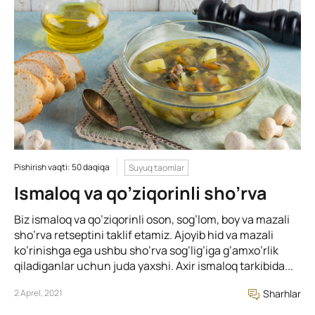
Pishirish vaqti: 50 daqiqa
Suyuq taomlar
Ismaloq va qo’ziqorinli sho’rva
Biz ismaloq va qo’ziqorinli oson, sog’lom, boy va mazali
sho’rva retseptini taklif etamiz. Ajoyib hid va mazali
ko’rinishga ega ushbu sho’rva sog’lig’iga g’amxo’rlik
qiladiganlar uchun juda yaxshi. Axir ismaloq tarkibida...
2 Aprel, 2021
Sharhlar