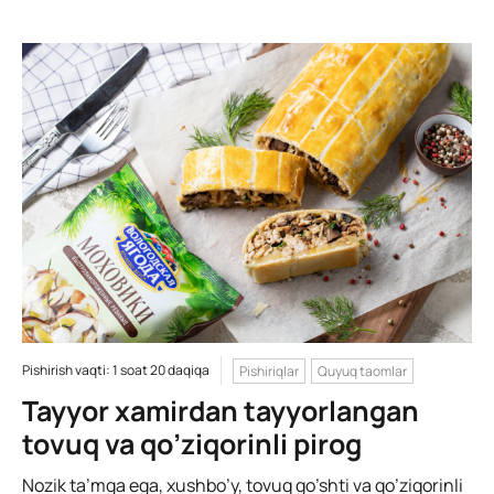
Pishirish vaqti: 1 soat 20 daqiqa
Pishiriqlar
Quyuq taomlar
Tayyor xamirdan tayyorlangan
tovuq va qo’ziqorinli pirog
Nozik ta’mga ega, xushbo’y, tovuq go’shti va qo’ziqorinli