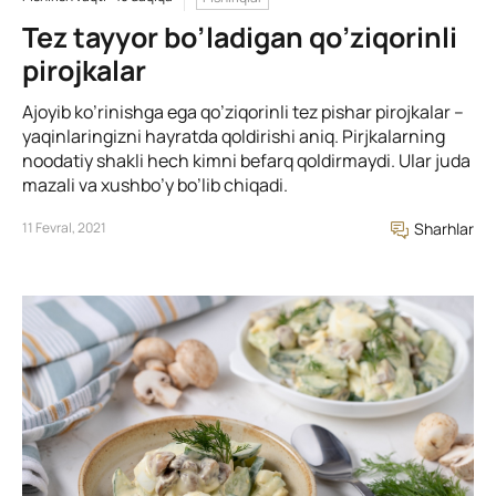
Tez tayyor bo’ladigan qo’ziqorinli
pirojkalar
Ajoyib ko’rinishga ega qo’ziqorinli tez pishar pirojkalar –
yaqinlaringizni hayratda qoldirishi aniq. Pirjkalarning
noodatiy shakli hech kimni befarq qoldirmaydi. Ular juda
mazali va xushbo’y bo’lib chiqadi.
11 Fevral, 2021
Sharhlar