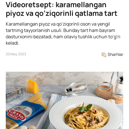
Videoretsept: karamellangan
piyoz va qo’ziqorinli qatlama tart
Karamellangan piyoz va qo’ziqorinli oson va yengil
tartning tayyorlanish usuli. Bunday tart ham bayram
dasturxonini bezatadi, ham oilaviy tushlik uchun to’g’ri
keladi.
20 May, 2023
Sharhlar