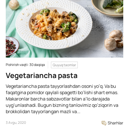
Pishirish vaqti: 30 daqiqa
Quyuq taomlar
Vegetariancha pasta
Vegetariancha pasta tayyorlashdan osoni yo’q. Va bu
faqatgina pomidor qaylali spagetti bo’lishi shart emas.
Makaronlar barcha sabzavotlar bilan a’lo darajada
uyg’unlashadi. Bugun bizning tanlovimiz qo’ziqorin va
brokkolidan tayyorlangan mazli va...
3 Avgu, 2020
Sharhlar