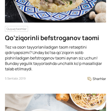
Quyuq taomlar
Qo’ziqorinli befstroganov taomi
Tez va oson tayyorlaniladigan taom retseptini
qidiriyapsizmi? Unday bo’lsa qo’ziqorin solib
pishiriladigan befstroganov taomi aynan siz uchun!
Bunday yegulik tayyorlashda unchalik ko’p masalliqlar
talab etilmaydi.
5 Sentabr, 2019
Sharhlar