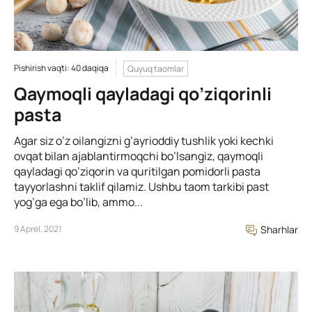
Pishirish vaqti: 40 daqiqa
Quyuq taomlar
Qaymoqli qayladagi qo’ziqorinli
pasta
Agar siz o’z oilangizni g’ayrioddiy tushlik yoki kechki
ovqat bilan ajablantirmoqchi bo’lsangiz, qaymoqli
qayladagi qo’ziqorin va quritilgan pomidorli pasta
tayyorlashni taklif qilamiz. Ushbu taom tarkibi past
yog’ga ega bo’lib, ammo...
9 Aprel, 2021
Sharhlar