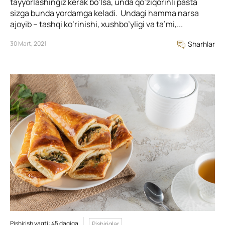
tayyorlashingiz kerak bo’lsa, unda qo’ziqorinli pasta
sizga bunda yordamga keladi. Undagi hamma narsa
ajoyib – tashqi ko’rinishi, xushbo’yligi va ta’mi,...
30 Mart, 2021
Sharhlar
Pishirish vaqti: 45 daqiqa
Pishiriqlar