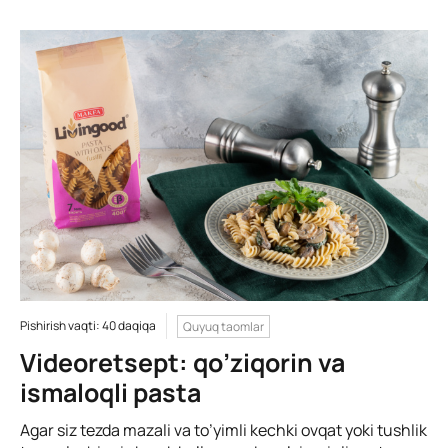
Pishirish vaqti: 40 daqiqa
Quyuq taomlar
Videoretsept: qo’ziqorin va
ismaloqli pasta
Agar siz tezda mazali va to’yimli kechki ovqat yoki tushlik