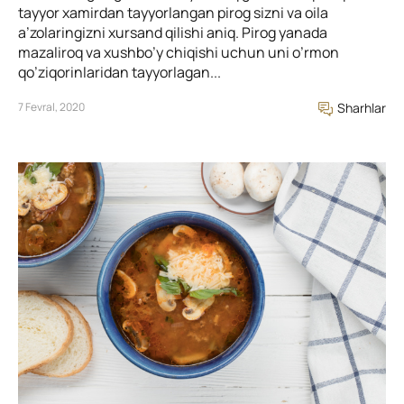
tayyor xamirdan tayyorlangan pirog sizni va oila
a’zolaringizni xursand qilishi aniq. Pirog yanada
mazaliroq va xushbo’y chiqishi uchun uni o’rmon
qo’ziqorinlaridan tayyorlagan...
7 Fevral, 2020
Sharhlar