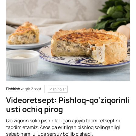
Pishirish vaqti: 2 soat
Pishiriqlar
Videoretsept: Pishloq-qo’ziqorinli
usti ochiq pirog
Qo’ziqorin solib pishiriladigan ajoyib taom retseptini
taqdim etamiz. Asosiga eritilgan pishloq solinganligi
sabab ham, u juda sersuv bo’lib pishadi.