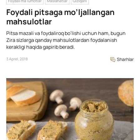
Foydali ma'lumotlar
Maslahatlar
Qiziqarli
Foydali pitsaga mo’ljallangan
mahsulotlar
Pitsa mazali va foydaliroq bo’lishi uchun ham, bugun
Zira sizlarga qanday mahsulotlardan foydalanish
kerakligi haqida gapirib beradi.
3 Aprel, 2018
Sharhlar