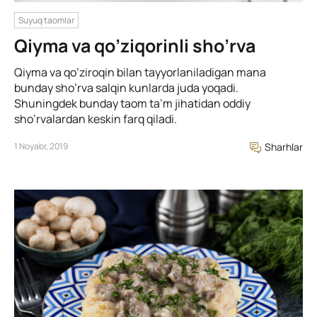
Suyuq taomlar
Qiyma va qo’ziqorinli sho’rva
Qiyma va qo’ziroqin bilan tayyorlaniladigan mana
bunday sho’rva salqin kunlarda juda yoqadi.
Shuningdek bunday taom ta’m jihatidan oddiy
sho’rvalardan keskin farq qiladi.
1 Noyabr, 2019
Sharhlar