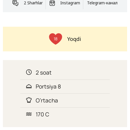
2 Sharhlar
Instagram
Telegram-канал
Yoqdi
18
2 soat
Portsiya 8
O’rtacha
170 C