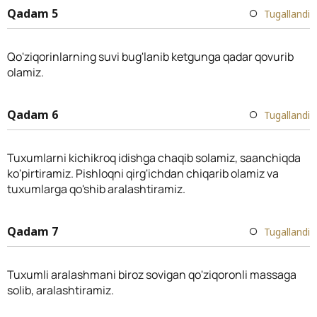
Qadam 5
Tugallandi
Qo'ziqorinlarning suvi bug'lanib ketgunga qadar qovurib
olamiz.
Qadam 6
Tugallandi
Tuxumlarni kichikroq idishga chaqib solamiz, saanchiqda
ko'pirtiramiz. Pishloqni qirg'ichdan chiqarib olamiz va
tuxumlarga qo'shib aralashtiramiz.
Qadam 7
Tugallandi
Tuxumli aralashmani biroz sovigan qo'ziqoronli massaga
solib, aralashtiramiz.