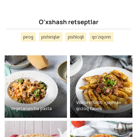
O’xshash retseptlar
pirog
pishiriqlar
pishloqli
qo'ziqorin
Videoretsept: «Jayma»
Vegetariancha pasta
qozoq taomi