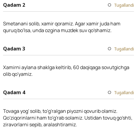
Qadam 2
Tugallandi
Smetanani solib, xamir qoramiz. Agar xamir juda ham
quruq bo'lsa, unda ozgina muzdek suv qo'shamiz.
Qadam 3
Tugallandi
Xamirni aylana shaklga keltirib, 60 daqiqaga sovutgichga
olib qo'yamiz.
Qadam 4
Tugallandi
Tovaga yog' solib, to'g'ralgan piyozni qovurib olamiz.
Qo'ziqorinlarni ham to'g'rab solamiz. Ustidan tovuq go'shti,
ziravorlarni sepib, aralashtiramiz.