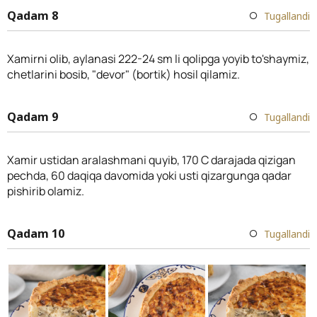
Qadam 8
Tugallandi
Xamirni olib, aylanasi 222-24 sm li qolipga yoyib to'shaymiz,
chetlarini bosib, "devor" (bortik) hosil qilamiz.
Qadam 9
Tugallandi
Xamir ustidan aralashmani quyib, 170 C darajada qizigan
pechda, 60 daqiqa davomida yoki usti qizargunga qadar
pishirib olamiz.
Qadam 10
Tugallandi