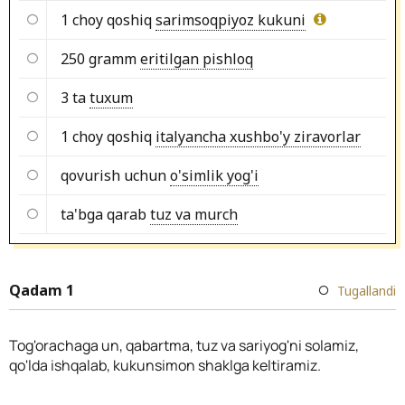
1 choy qoshiq
sarimsoqpiyoz kukuni
250 gramm
eritilgan pishloq
3 ta
tuxum
1 choy qoshiq
italyancha xushbo'y ziravorlar
qovurish uchun
o'simlik yog'i
ta'bga qarab
tuz va murch
Qadam 1
Tugallandi
Tog'orachaga un, qabartma, tuz va sariyog'ni solamiz,
qo'lda ishqalab, kukunsimon shaklga keltiramiz.