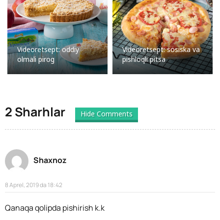
Videoretsept: oddiy
Videoretsept: sosiska va
olmali pirog
pishloqli pitsa
2 Sharhlar
Hide Comments
Shaxnoz
8 Aprel, 2019 da 18:42
Qanaqa qolipda pishirish k.k