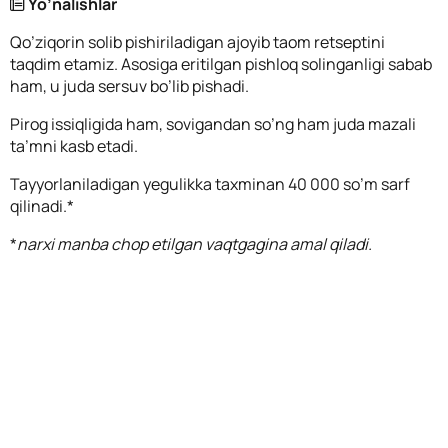
Yo’nalishlar
Qo’ziqorin solib pishiriladigan ajoyib taom retseptini
taqdim etamiz. Asosiga eritilgan pishloq solinganligi sabab
ham, u juda sersuv bo’lib pishadi.
Pirog issiqligida ham, sovigandan so’ng ham juda mazali
ta’mni kasb etadi.
Tayyorlaniladigan yegulikka taxminan 40 000 so’m sarf
qilinadi.*
*
narxi manba chop etilgan vaqtgagina amal qiladi.