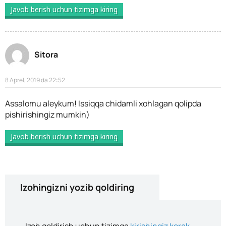
Javob berish uchun tizimga kiring
Sitora
8 Aprel, 2019 da 22:52
Assalomu aleykum! Issiqqa chidamli xohlagan qolipda
pishirishingiz mumkin)
Javob berish uchun tizimga kiring
Izohingizni yozib qoldiring