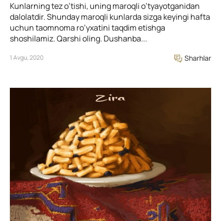
Kunlarning tez o’tishi, uning maroqli o’tyayotganidan
dalolatdir. Shunday maroqli kunlarda sizga keyingi hafta
uchun taomnoma ro’yxatini taqdim etishga
shoshilamiz. Qarshi oling. Dushanba...
1 Avgu, 2020
Sharhlar