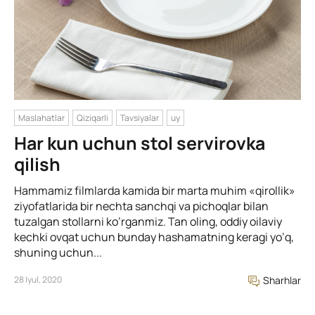
Maslahatlar
Qiziqarli
Tavsiyalar
uy
Har kun uchun stol servirovka
qilish
Hammamiz filmlarda kamida bir marta muhim «qirollik»
ziyofatlarida bir nechta sanchqi va pichoqlar bilan
tuzalgan stollarni ko’rganmiz. Tan oling, oddiy oilaviy
kechki ovqat uchun bunday hashamatning keragi yo’q,
shuning uchun...
28 Iyul, 2020
Sharhlar