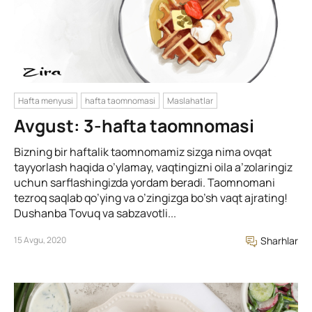
Hafta menyusi
hafta taomnomasi
Maslahatlar
Avgust: 3-hafta taomnomasi
Bizning bir haftalik taomnomamiz sizga nima ovqat
tayyorlash haqida o’ylamay, vaqtingizni oila a’zolaringiz
uchun sarflashingizda yordam beradi. Taomnomani
tezroq saqlab qo’ying va o’zingizga bo’sh vaqt ajrating!
Dushanba Tovuq va sabzavotli...
15 Avgu, 2020
Sharhlar