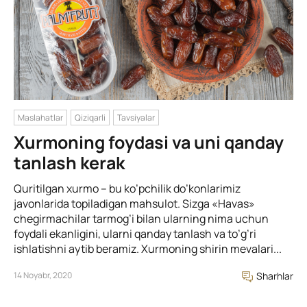
Maslahatlar
Qiziqarli
Tavsiyalar
Xurmoning foydasi va uni qanday
tanlash kerak
Quritilgan xurmo – bu ko’pchilik do’konlarimiz
javonlarida topiladigan mahsulot. Sizga «Havas»
chegirmachilar tarmog’i bilan ularning nima uchun
foydali ekanligini, ularni qanday tanlash va to’g’ri
ishlatishni aytib beramiz. Xurmoning shirin mevalari...
14 Noyabr, 2020
Sharhlar