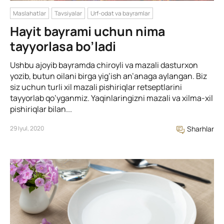
Maslahatlar
Tavsiyalar
Urf-odat va bayramlar
Hayit bayrami uchun nima
tayyorlasa bo’ladi
Ushbu ajoyib bayramda chiroyli va mazali dasturxon
yozib, butun oilani birga yig’ish an’anaga aylangan. Biz
siz uchun turli xil mazali pishiriqlar retseptlarini
tayyorlab qo’yganmiz. Yaqinlaringizni mazali va xilma-xil
pishiriqlar bilan...
29 Iyul, 2020
Sharhlar