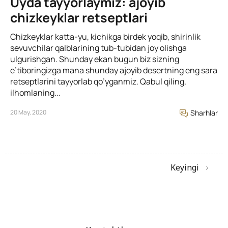
Uyda tayyorlaymiz: ajoyib
chizkeyklar retseptlari
Chizkeyklar katta-yu, kichikga birdek yoqib, shirinlik
sevuvchilar qalblarining tub-tubidan joy olishga
ulgurishgan. Shunday ekan bugun biz sizning
e’tiboringizga mana shunday ajoyib desertning eng sara
retseptlarini tayyorlab qo’yganmiz. Qabul qiling,
ilhomlaning...
20 May, 2020
Sharhlar
Keyingi