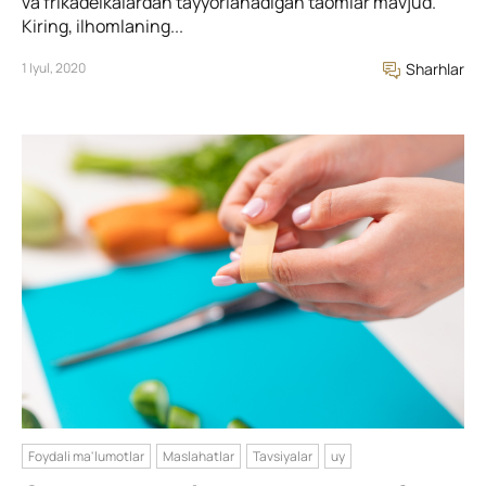
va frikadelkalardan tayyorlanadigan taomlar mavjud.
Kiring, ilhomlaning...
1 Iyul, 2020
Sharhlar
Foydali ma'lumotlar
Maslahatlar
Tavsiyalar
uy