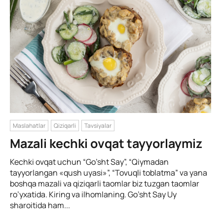
Maslahatlar
Qiziqarli
Tavsiyalar
Mazali kechki ovqat tayyorlaymiz
Kechki ovqat uchun “Go’sht Say”, “Qiymadan
tayyorlangan «qush uyasi»”, “Tovuqli toblatma” va yana
boshqa mazali va qiziqarli taomlar biz tuzgan taomlar
ro’yxatida. Kiring va ilhomlaning. Go’sht Say Uy
sharoitida ham...