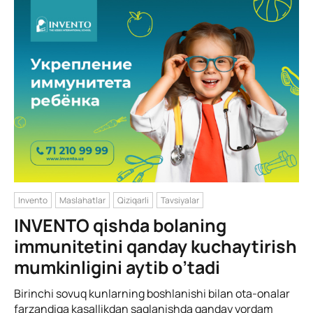
Invento
Maslahatlar
Qiziqarli
Tavsiyalar
INVENTO qishda bolaning
immunitetini qanday kuchaytirish
mumkinligini aytib o’tadi
Birinchi sovuq kunlarning boshlanishi bilan ota-onalar
farzandiga kasallikdan saqlanishda qanday yordam