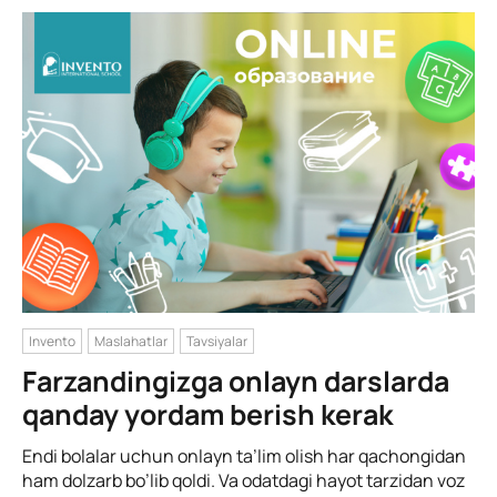
Invento
Maslahatlar
Tavsiyalar
Farzandingizga onlayn darslarda
qanday yordam berish kerak
Endi bolalar uchun onlayn ta’lim olish har qachongidan
ham dolzarb bo’lib qoldi. Va odatdagi hayot tarzidan voz