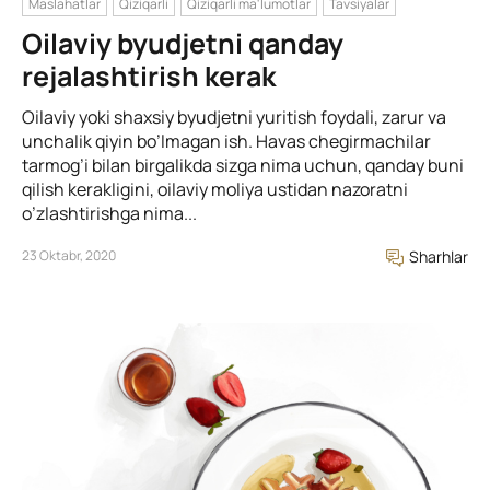
Maslahatlar
Qiziqarli
Qiziqarli ma'lumotlar
Tavsiyalar
Oilaviy byudjetni qanday
rejalashtirish kerak
Oilaviy yoki shaxsiy byudjetni yuritish foydali, zarur va
unchalik qiyin bo’lmagan ish. Havas chegirmachilar
tarmog’i bilan birgalikda sizga nima uchun, qanday buni
qilish kerakligini, oilaviy moliya ustidan nazoratni
o’zlashtirishga nima...
23 Oktabr, 2020
Sharhlar