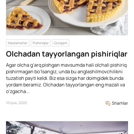
Maslahatlar
Pishiriqlar
Qiziqarli
Olchadan tayyorlangan pishiriqlar
Agar olcha g’arq pishgan mavsumda hali olchali pishiriq
pishirmagan bo’lsangiz, unda bu anglashilmovchilikni
tuzatish payti keldi. Biz esa sizga har doimgidek bunda
yordam beramiz. Olchadan tayyorlangan eng mazali va
o’zgacha...
10 Iyun, 2020
Sharhlar