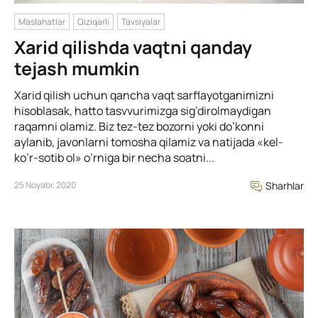
Maslahatlar
Qiziqarli
Tavsiyalar
Xarid qilishda vaqtni qanday
tejash mumkin
Xarid qilish uchun qancha vaqt sarflayotganimizni
hisoblasak, hatto tasvvurimizga sig’dirolmaydigan
raqamni olamiz. Biz tez-tez bozorni yoki do’konni
aylanib, javonlarni tomosha qilamiz va natijada «kel-
ko’r-sotib ol» o’rniga bir necha soatni...
25 Noyabr, 2020
Sharhlar