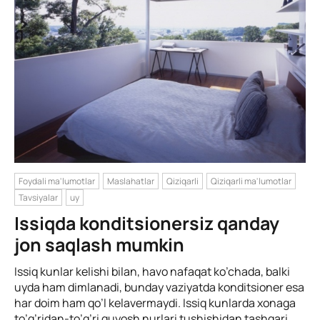
Foydali ma'lumotlar
Maslahatlar
Qiziqarli
Qiziqarli ma'lumotlar
Tavsiyalar
uy
Issiqda konditsionersiz qanday
jon saqlash mumkin
Issiq kunlar kelishi bilan, havo nafaqat ko’chada, balki
uyda ham dimlanadi, bunday vaziyatda konditsioner esa
har doim ham qo’l kelavermaydi. Issiq kunlarda xonaga
to’g’ridan-to’g’ri quyosh nurlari tushishidan tashqari,