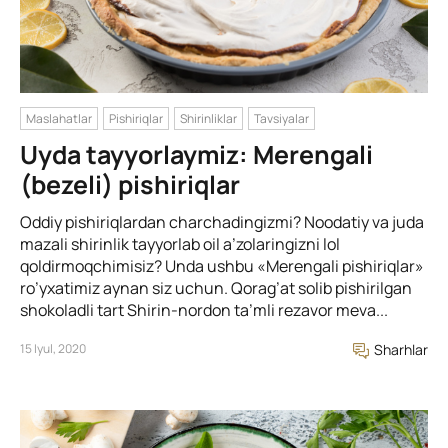
Maslahatlar
Pishiriqlar
Shirinliklar
Tavsiyalar
Uyda tayyorlaymiz: Merengali
(bezeli) pishiriqlar
Oddiy pishiriqlardan charchadingizmi? Noodatiy va juda
mazali shirinlik tayyorlab oil a’zolaringizni lol
qoldirmoqchimisiz? Unda ushbu «Merengali pishiriqlar»
ro’yxatimiz aynan siz uchun. Qorag’at solib pishirilgan
shokoladli tart Shirin-nordon ta’mli rezavor meva...
15 Iyul, 2020
Sharhlar