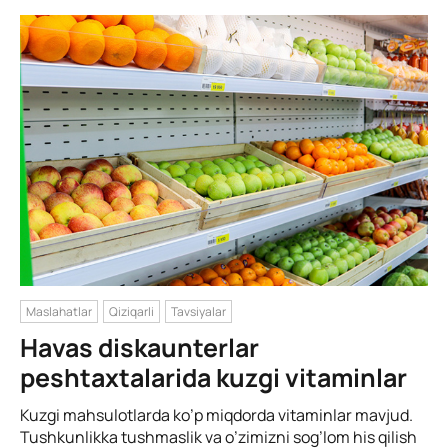
Maslahatlar
Qiziqarli
Tavsiyalar
Havas diskaunterlar
peshtaxtalarida kuzgi vitaminlar
Kuzgi mahsulotlarda ko’p miqdorda vitaminlar mavjud.
Tushkunlikka tushmaslik va o’zimizni sog’lom his qilish