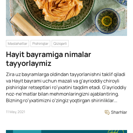
Maslahatlar
Pishiriqlar
Qiziqarli
Hayit bayramiga nimalar
tayyorlaymiz
Zira uz bayramlarga oldindan tayyorlanishni taklif qiladi
va Hayit bayrami uchun mazali va g’ayrioddiy chiroyli
pishiriqlar retseptlari ro’yxatini taqdim etadi. G’ayrioddiy
noz-ne’matlar bilan mehmonlaringizni ajablantiring.
Bizning ro’yxatimizni o’zingiz yoqtirgan shirinliklar...
11 May, 2021
Sharhlar