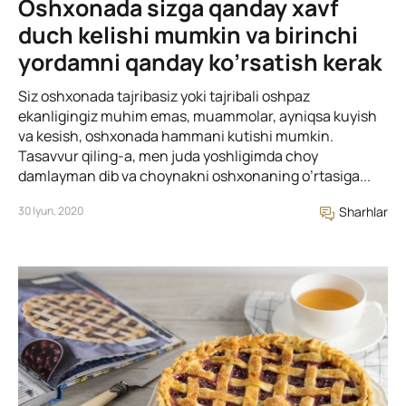
Oshxonada sizga qanday xavf
duch kelishi mumkin va birinchi
yordamni qanday ko’rsatish kerak
Siz oshxonada tajribasiz yoki tajribali oshpaz
ekanligingiz muhim emas, muammolar, ayniqsa kuyish
va kesish, oshxonada hammani kutishi mumkin.
Tasavvur qiling-a, men juda yoshligimda choy
damlayman dib va choynakni oshxonaning o’rtasiga...
30 Iyun, 2020
Sharhlar