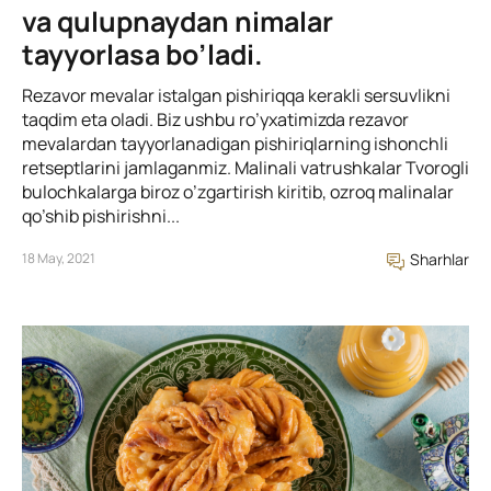
va qulupnaydan nimalar
tayyorlasa bo’ladi.
Rezavor mevalar istalgan pishiriqqa kerakli sersuvlikni
taqdim eta oladi. Biz ushbu ro’yxatimizda rezavor
mevalardan tayyorlanadigan pishiriqlarning ishonchli
retseptlarini jamlaganmiz. Malinali vatrushkalar Tvorogli
bulochkalarga biroz o’zgartirish kiritib, ozroq malinalar
qo’shib pishirishni...
18 May, 2021
Sharhlar