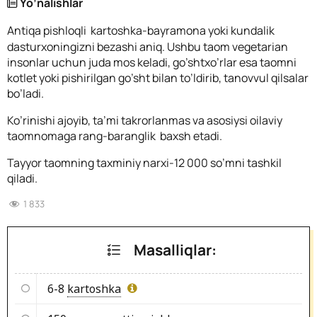
Yo’nalishlar
Antiqa p
ishloqli kartoshka-bayramona yoki kundalik
dasturxoningizni bezashi aniq. Ushbu taom vegetarian
insonlar uchun juda mos keladi, go’shtxo’rlar esa taomni
kotlet yoki pishirilgan go’sht bilan to’ldirib, tanovvul qilsalar
bo’ladi.
Ko’rinishi ajoyib, ta’mi takrorlanmas va asosiysi oilaviy
taomnomaga rang-baranglik baxsh etadi.
Tayyor taomning taxminiy narxi-12 000 so’mni tashkil
qiladi.
1 833
Masalliqlar:
6-8
kartoshka