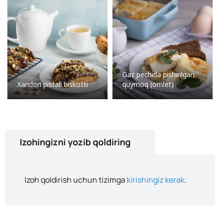
Gaz pechida pishirilgan
Xandon pistali biskotti
quymoq (omlet)
Izohingizni yozib qoldiring
Izoh qoldirish uchun tizimga
kirishingiz kerak
.