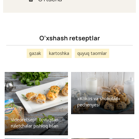
O’xshash retseptlar
gazak
kartoshka
quyuq taomlar
«Kokos va shokolad»
pechenyesi
Videoretsept: tovuqdan
ruletchalar pishloq bilan