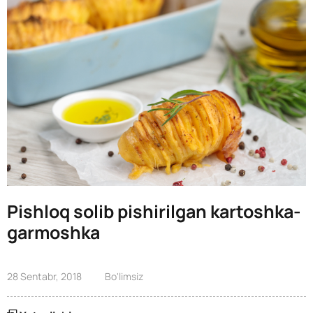
Pishloq solib pishirilgan kartoshka-
garmoshka
28 Sentabr, 2018
Bo'limsiz