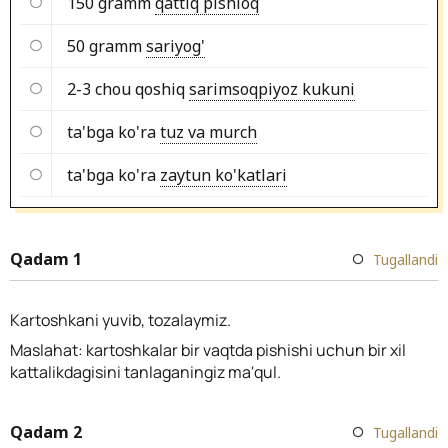
150 gramm
qattiq pishloq
50 gramm
sariyog'
2-3 chou qoshiq
sarimsoqpiyoz kukuni
ta'bga ko'ra
tuz va murch
ta'bga ko'ra
zaytun ko'katlari
Qadam 1
Tugallandi
Kartoshkani yuvib, tozalaymiz.
Maslahat: kartoshkalar bir vaqtda pishishi uchun bir xil
kattalikdagisini tanlaganingiz ma'qul.
Qadam 2
Tugallandi