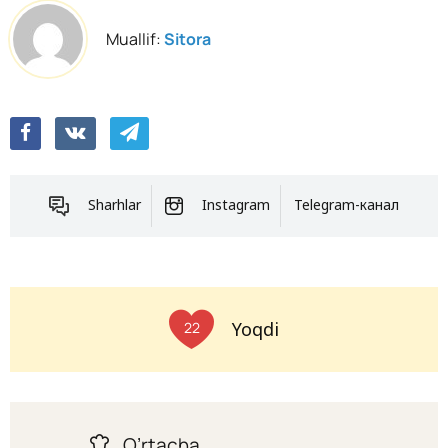
Muallif:
Sitora
Sharhlar
Instagram
Telegram-канал
Yoqdi
22
O’rtacha