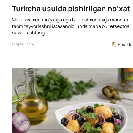
Turkcha usulda pishirilgan no’xat
Mazali va xushbo’y isga ega turk oshxonasiga mansub
taom tayyorlashni istasangiz, unda mana bu retseptga
nazar tashlang.
17 Aprel, 2019
Sharhla