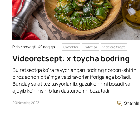
Pishirish vaqti: 40 daqiqa
Gazaklar
Salatlar
Videoretsept
Videoretsept: xitoycha bodring
Bu retseptga ko’ra tayyorlangan bodring nordon-shirin,
biroz achchiq ta’mga va ziravorlar iforiga ega bo’ladi.
Bunday salat tez tayyorlanib, gazak o’rnini bosadi va
ajoyib ko’rinishi bilan dasturxonni bezatadi.
20 Noyabr, 2023
Sharhla