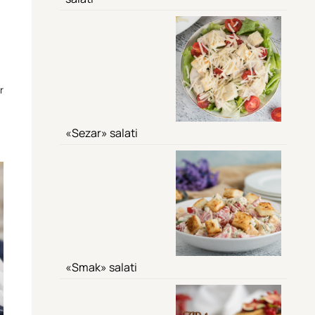
r
«Sezar» salati
«Smak» salati