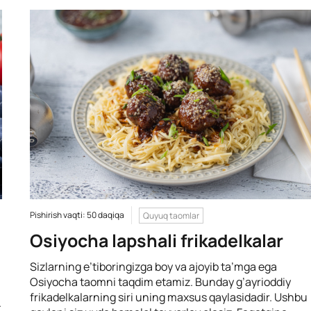
Pishirish vaqti: 50 daqiqa
Quyuq taomlar
Osiyocha lapshali frikadelkalar
Sizlarning e’tiboringizga boy va ajoyib ta’mga ega
Osiyocha taomni taqdim etamiz. Bunday g’ayrioddiy
frikadelkalarning siri uning maxsus qaylasidadir. Ushbu
.