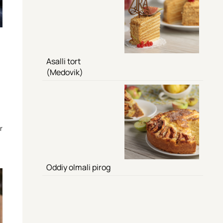
Asalli tort
(Medovik)
r
Oddiy olmali pirog