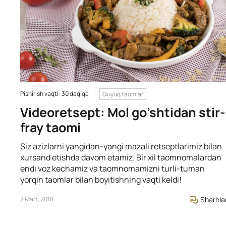
Pishirish vaqti: 30 daqiqa
Quyuq taomlar
Videoretsept: Mol go’shtidan stir-
fray taomi
Siz azizlarni yangidan-yangi mazali retseptlarimiz bilan
xursand etishda davom etamiz. Bir xil taomnomalardan
endi voz kechamiz va taomnomamizni turli-tuman
yorqin taomlar bilan boyitishning vaqti keldi!
2 Mart, 2018
Sharhla