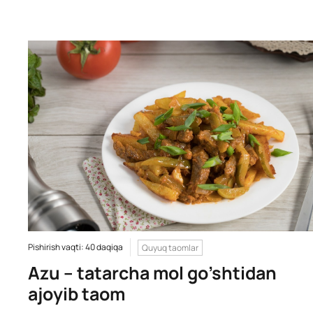
Pishirish vaqti: 40 daqiqa
Quyuq taomlar
Azu – tatarcha mol go’shtidan
ajoyib taom