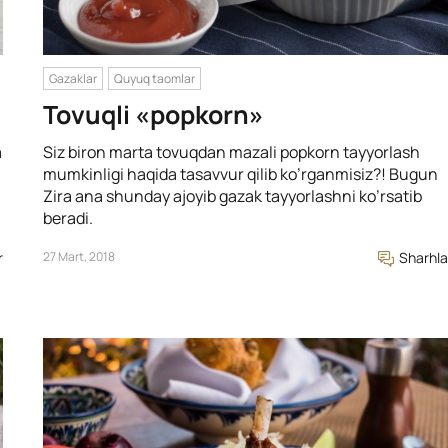
Gazaklar
Quyuq taomlar
Tovuqli «popkorn»
a
Siz biron marta tovuqdan mazali popkorn tayyorlash
mumkinligi haqida tasavvur qilib ko’rganmisiz?! Bugun
Zira ana shunday ajoyib gazak tayyorlashni ko’rsatib
beradi.
r
27 Mart, 2018
Sharhla