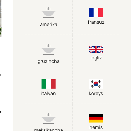
fransuz
amerika
ingliz
gruzincha
m
italyan
koreys
r
nemis
meksikancha