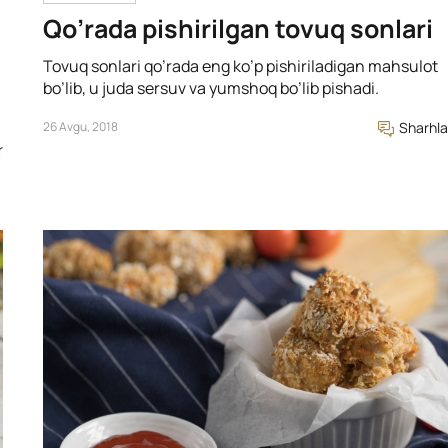
Qo’rada pishirilgan tovuq sonlari
Tovuq sonlari qo’rada eng ko’p pishiriladigan mahsulot
bo’lib, u juda sersuv va yumshoq bo’lib pishadi.
26 Avgu, 2018
Sharhla
r