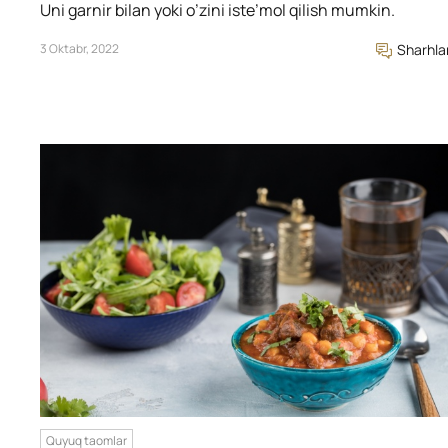
Uni garnir bilan yoki o’zini iste’mol qilish mumkin.
3 Oktabr, 2022
Sharhla
Quyuq taomlar