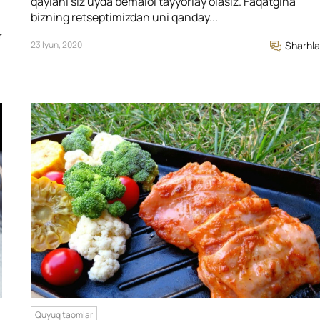
qaylani siz uyda bemalol tayyorlay olasiz. Faqatgina
bizning retseptimizdan uni qanday...
r
23 Iyun, 2020
Sharhla
Quyuq taomlar