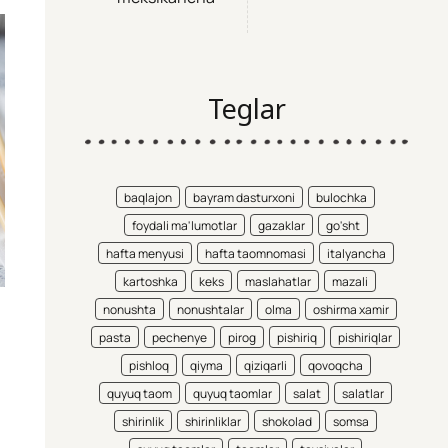
Teglar
baqlajon
bayram dasturxoni
bulochka
foydali ma'lumotlar
gazaklar
go'sht
hafta menyusi
hafta taomnomasi
italyancha
kartoshka
keks
maslahatlar
mazali
nonushta
nonushtalar
olma
oshirma xamir
pasta
pechenye
pirog
pishiriq
pishiriqlar
pishloq
qiyma
qiziqarli
qovoqcha
quyuq taom
quyuq taomlar
salat
salatlar
shirinlik
shirinliklar
shokolad
somsa