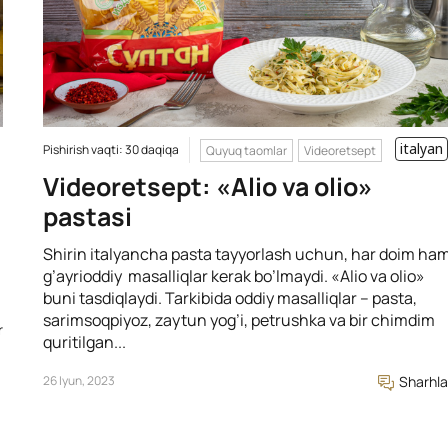
italyan
Pishirish vaqti: 30 daqiqa
Quyuq taomlar
Videoretsept
Videoretsept: «Alio va olio»
pastasi
Shirin italyancha pasta tayyorlash uchun, har doim ha
g’ayrioddiy masalliqlar kerak bo’lmaydi. «Alio va olio»
buni tasdiqlaydi. Tarkibida oddiy masalliqlar – pasta,
sarimsoqpiyoz, zaytun yog’i, petrushka va bir chimdim
r
quritilgan...
26 Iyun, 2023
Sharhla