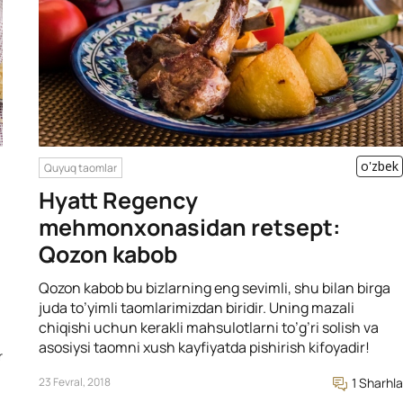
o'zbek
Quyuq taomlar
Hyatt Regency
mehmonxonasidan retsept:
Qozon kabob
Qozon kabob bu bizlarning eng sevimli, shu bilan birga
juda to’yimli taomlarimizdan biridir. Uning mazali
chiqishi uchun kerakli mahsulotlarni to’g’ri solish va
asosiysi taomni xush kayfiyatda pishirish kifoyadir!
r
23 Fevral, 2018
1 Sharhla