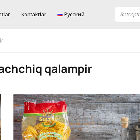
ptlar
Kontaktlar
Русский
ir
achchiq qalampir