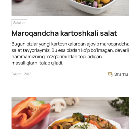
Salatlar
Maroqandcha kartoshkali salat
Bugun bizlar yangi kartoshkalardan ajoyib maroqandch
salat tayyorlaymiz. Bu esa bizdan ko’p bo’lmagan, deyarli
hammamizning ro’zg’orimizdan topiladigan
masalliqlarni talab qiladi.
9 Aprel, 2018
Sharhla