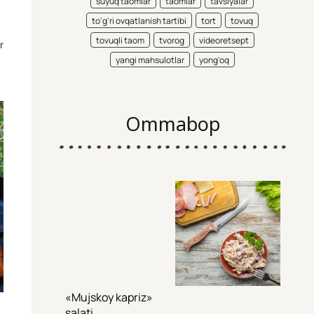
suyuq taomlar
taomlar
tavsiyalar
to'g'ri ovqatlanish tartibi
tort
tovuq
tovuqli taom
tvorog
videoretsept
r
yangi mahsulotlar
yong'oq
Ommabop
«Mujskoy kapriz»
salati