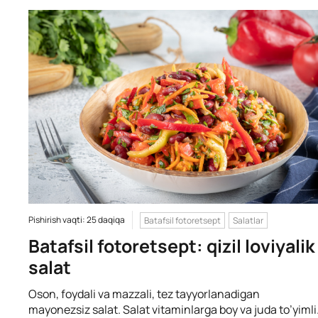
Pishirish vaqti: 25 daqiqa
Batafsil fotoretsept
Salatlar
Batafsil fotoretsept: qizil loviyalik
salat
Oson, foydali va mazzali, tez tayyorlanadigan
mayonezsiz salat. Salat vitaminlarga boy va juda to’yimli