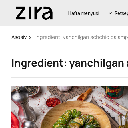
Hafta menyusi
Retse
Asosiy
Ingredient:
yanchilgan achchiq qalamp
Ingredient:
yanchilgan 