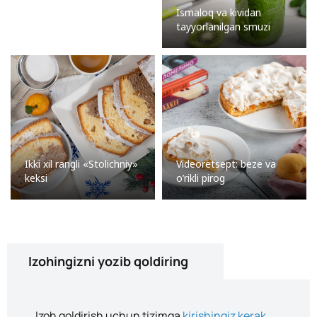
Ismaloq va kividan
tayyorlanilgan smuzi
Ikki xil rangli «Stolichniy»
Videoretsept: beze va
keksi
o’rikli pirog
Izohingizni yozib qoldiring
Izoh qoldirish uchun tizimga
kirishingiz kerak
.