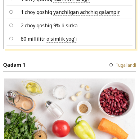
1 choy qoshiq
yanchilgan achchiq qalampir
2 choy qoshiq
9% li sirka
80 millilitr
o'simlik yog'i
Qadam 1
Tugallandi