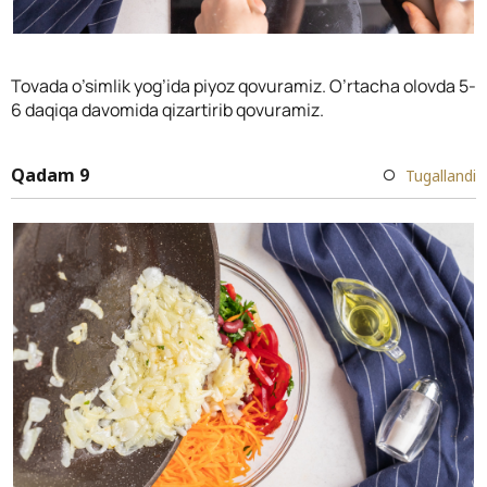
Tovada o’simlik yog’ida piyoz qovuramiz. O’rtacha olovda 5-
6 daqiqa davomida qizartirib qovuramiz.
Qadam 9
Tugallandi