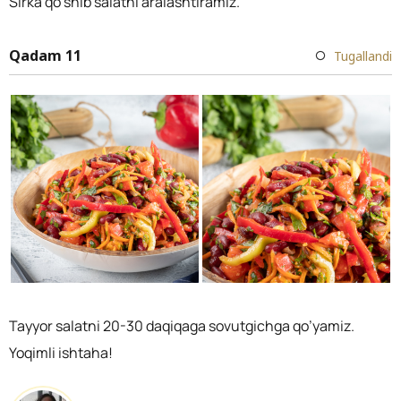
Sirka qo’shib salatni aralashtiramiz.
Qadam 11
Tugallandi
Tayyor salatni 20-30 daqiqaga sovutgichga qo’yamiz.
Yoqimli ishtaha!