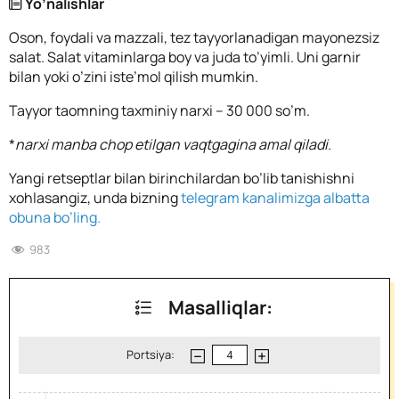
Yo’nalishlar
Oson, foydali va mazzali, tez tayyorlanadigan mayonezsiz
salat. Salat vitaminlarga boy va juda to’yimli. Uni garnir
bilan yoki o’zini iste’mol qilish mumkin.
Tayyor taomning taxminiy narxi – 30 000 so’m.
*
narxi manba chop etilgan vaqtgagina amal qiladi.
Yangi retseptlar bilan birinchilardan bo’lib tanishishni
xohlasangiz, unda bizning
telegram kanalimizga albatta
obuna bo’ling.
983
Masalliqlar:
Portsiya: