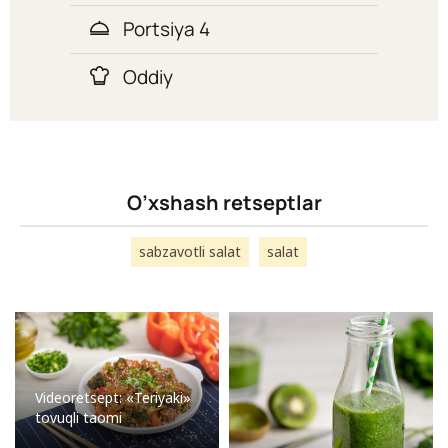
Portsiya 4
Oddiy
O’xshash retseptlar
sabzavotli salat
salat
Videoretsept: «Teriyaki»
tovuqli taomi