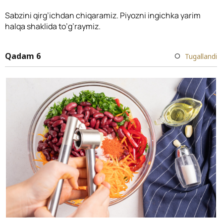
Sabzini qirg’ichdan chiqaramiz. Piyozni ingichka yarim
halqa shaklida to’g’raymiz.
Qadam 6
Tugallandi