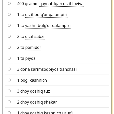
400 gramm
qaynatilgan qizil loviya
1 ta
qizil bulg'or qalampiri
1 ta
yashil bulg'or qalampiri
2 ta
qizil sabzi
2 ta
pomidor
1 ta
piyoz
3 dona
sarimsoqpiyoz tishchasi
1 bog'
kashnich
3 choy qoshiq
tuz
2 choy qoshiq
shakar
1 choy qoshiq
kashnich urug'i