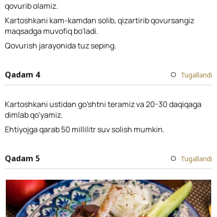
qovurib olamiz.
Kartoshkani kam-kamdan solib, qizartirib qovursangiz
maqsadga muvofiq bo'ladi.
Qovurish jarayonida tuz seping.
Qadam 4
Tugallandi
Kartoshkani ustidan go'shtni teramiz va 20-30 daqiqaga
dimlab qo'yamiz.
Ehtiyojga qarab 50 millilitr suv solish mumkin.
Qadam 5
Tugallandi