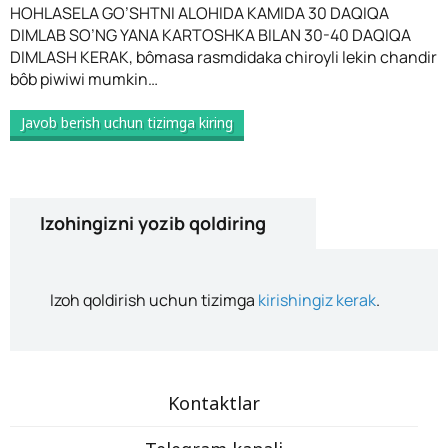
HOHLASELA GO’SHTNI ALOHIDA KAMIDA 30 DAQIQA
DIMLAB SO’NG YANA KARTOSHKA BILAN 30-40 DAQIQA
DIMLASH KERAK, bômasa rasmdidaka chiroyli lekin chandir
bôb piwiwi mumkin…
Javob berish uchun tizimga kiring
Izohingizni yozib qoldiring
Izoh qoldirish uchun tizimga
kirishingiz kerak
.
Kontaktlar