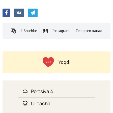
1 Sharhlar
Instagram
Telegram-канал
Yoqdi
247
Portsiya 4
O’rtacha