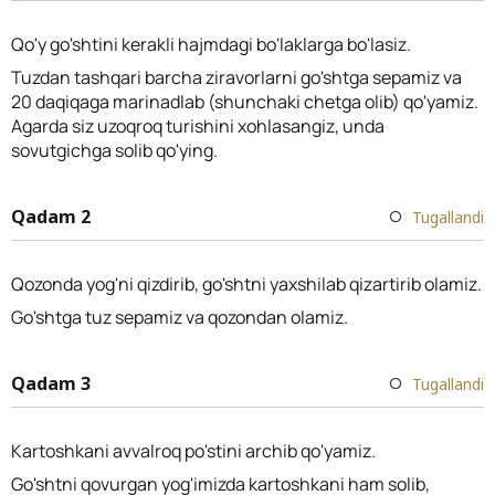
Qo'y go'shtini kerakli hajmdagi bo'laklarga bo'lasiz.
Tuzdan tashqari barcha ziravorlarni go'shtga sepamiz va
20 daqiqaga marinadlab (shunchaki chetga olib) qo'yamiz.
Agarda siz uzoqroq turishini xohlasangiz, unda
sovutgichga solib qo'ying.
Qadam 2
Tugallandi
Qozonda yog'ni qizdirib, go'shtni yaxshilab qizartirib olamiz.
Go'shtga tuz sepamiz va qozondan olamiz.
Qadam 3
Tugallandi
Kartoshkani avvalroq po'stini archib qo'yamiz.
Go'shtni qovurgan yog'imizda kartoshkani ham solib,