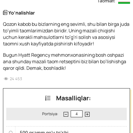
Taomlari:
Yo’nalishlar
Qozon kabob bu bizlarning eng sevimli, shu bilan birga juda
to’yimli taomlarimizdan biridir. Uning mazali chiqishi
uchun kerakli mahsulotlarni to’g’ri solish va asosiysi
taomni xush kayfiyatda pishirish kifoyadir!
Bugun Hyatt Regency mehmonxonasining bosh oshpazi
ana shunday mazali taom retseptini biz bilan bo’lishishga
qaror qildi. Demak, boshladik!
24 453
Masalliqlar:
Portsiya:
500 gramm
qo'y to'shi