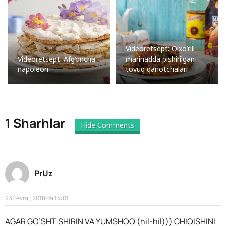
Videoretsept: Olxo’rili
Videoretsept: Afg’oncha
marinadda pishirilgan
napoleon
tovuq qanotchalari
1 Sharhlar
Hide Comments
PrUz
23 Fevral, 2018 da 14:01
AGAR GO’SHT SHIRIN VA YUMSHOQ (hil-hil))) CHIQISHINI