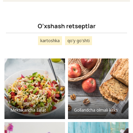
O’xshash retseptlar
kartoshka
qo'y go'shti
Meksikancha salat
Gollandcha olmali keks