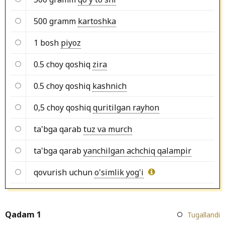
500 gramm
kartoshka
1 bosh
piyoz
0.5 choy qoshiq
zira
0.5 choy qoshiq
kashnich
0,5 choy qoshiq
quritilgan rayhon
ta'bga qarab
tuz va murch
ta'bga qarab
yanchilgan achchiq qalampir
qovurish uchun
o'simlik yog'i
Qadam 1
Tugallandi