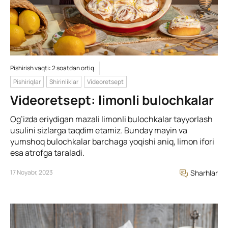
Pishirish vaqti: 2 soatdan ortiq
Pishiriqlar
Shirinliklar
Videoretsept
Videoretsept: limonli bulochkalar
Og’izda eriydigan mazali limonli bulochkalar tayyorlash
usulini sizlarga taqdim etamiz. Bunday mayin va
yumshoq bulochkalar barchaga yoqishi aniq, limon ifori
esa atrofga taraladi.
17 Noyabr, 2023
Sharhlar