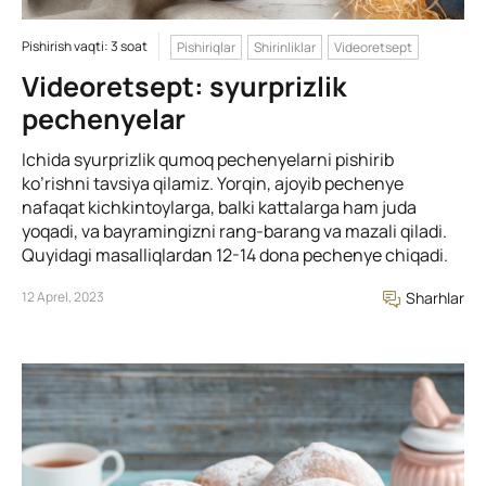
Pishirish vaqti: 3 soat
Pishiriqlar
Shirinliklar
Videoretsept
Videoretsept: syurprizlik
pechenyelar
Ichida syurprizlik qumoq pechenyelarni pishirib
ko’rishni tavsiya qilamiz. Yorqin, ajoyib pechenye
nafaqat kichkintoylarga, balki kattalarga ham juda
yoqadi, va bayramingizni rang-barang va mazali qiladi.
Quyidagi masalliqlardan 12-14 dona pechenye chiqadi.
12 Aprel, 2023
Sharhlar