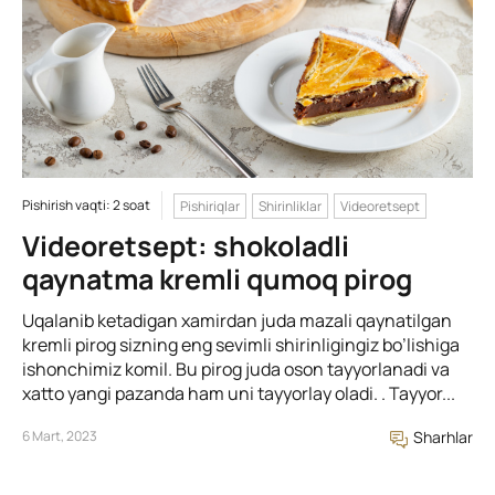
Pishirish vaqti: 2 soat
Pishiriqlar
Shirinliklar
Videoretsept
Videoretsept: shokoladli
qaynatma kremli qumoq pirog
Uqalanib ketadigan xamirdan juda mazali qaynatilgan
kremli pirog sizning eng sevimli shirinligingiz bo’lishiga
ishonchimiz komil. Bu pirog juda oson tayyorlanadi va
xatto yangi pazanda ham uni tayyorlay oladi. . Tayyor...
6 Mart, 2023
Sharhlar