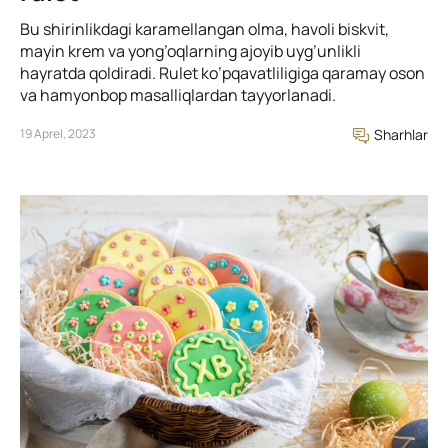
Bu shirinlikdagi karamellangan olma, havoli biskvit,
mayin krem va yong’oqlarning ajoyib uyg’unlikli
hayratda qoldiradi. Rulet ko’pqavatliligiga qaramay oson
va hamyonbop masalliqlardan tayyorlanadi.
19 Aprel, 2023
Sharhlar