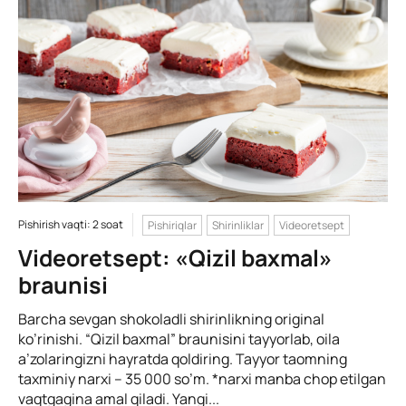
Pishirish vaqti: 2 soat
Pishiriqlar
Shirinliklar
Videoretsept
Videoretsept: «Qizil baxmal»
braunisi
Barcha sevgan shokoladli shirinlikning original
ko’rinishi. “Qizil baxmal” braunisini tayyorlab, oila
a’zolaringizni hayratda qoldiring. Tayyor taomning
taxminiy narxi – 35 000 so’m. *narxi manba chop etilgan
vaqtgagina amal qiladi. Yangi...