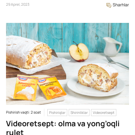
29 Aprel, 2023
Sharhlar
Pishirish vaqti: 2 soat
Pishiriqlar
Shirinliklar
Videoretsept
Videoretsept: olma va yong’oqli
rulet