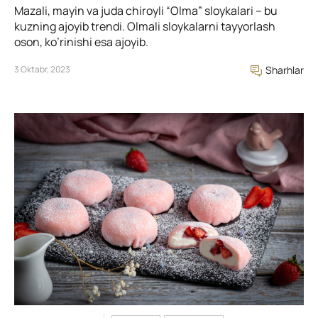
Mazali, mayin va juda chiroyli “Olma” sloykalari – bu
kuzning ajoyib trendi. Olmali sloykalarni tayyorlash
oson, ko’rinishi esa ajoyib.
3 Oktabr, 2023
Sharhlar