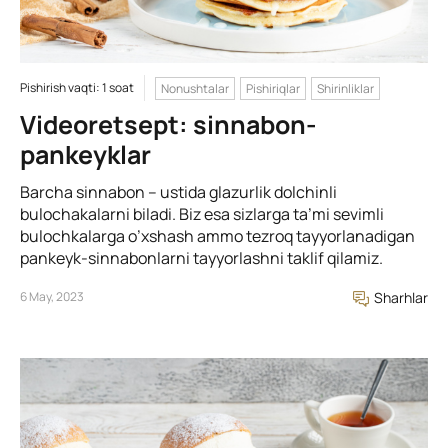
Pishirish vaqti: 1 soat
Nonushtalar
Pishiriqlar
Shirinliklar
Videoretsept: sinnabon-
pankeyklar
Barcha sinnabon – ustida glazurlik dolchinli
bulochakalarni biladi. Biz esa sizlarga ta’mi sevimli
bulochkalarga o’xshash ammo tezroq tayyorlanadigan
pankeyk-sinnabonlarni tayyorlashni taklif qilamiz.
6 May, 2023
Sharhlar