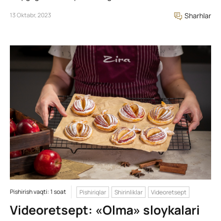
13 Oktabr, 2023
Sharhlar
Pishirish vaqti: 1 soat
Pishiriqlar
Shirinliklar
Videoretsept
Videoretsept: «Olma» sloykalari