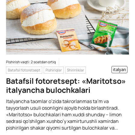
Pishirish vaqti: 2 soatdan ortiq
italyan
Batafsil fotoretsept
Pishiriqlar
Shirinliklar
Batafsil fotoretsept: «Maritotso»
italyancha bulochkalari
Italyancha taomlar o’zida takrorlanmas ta’m va
tayyorlash usuli osonligini ajoyib holda birlashtiradi.
«Maritotso» bulochkalari ham xuddi shunday – limon
sedrasi qo’shilgan xushbo’y xamirturushli xamirdan
pishirilgan shakar qiyomi surtilgan bulochkalar va...