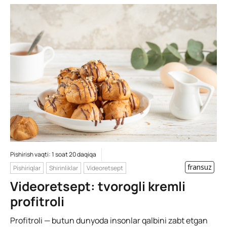
Pishirish vaqti: 1 soat 20 daqiqa
fransuz
Pishiriqlar
Shirinliklar
Videoretsept
Videoretsept: tvorogli kremli
profitroli
Profitroli — butun dunyoda insonlar qalbini zabt etgan