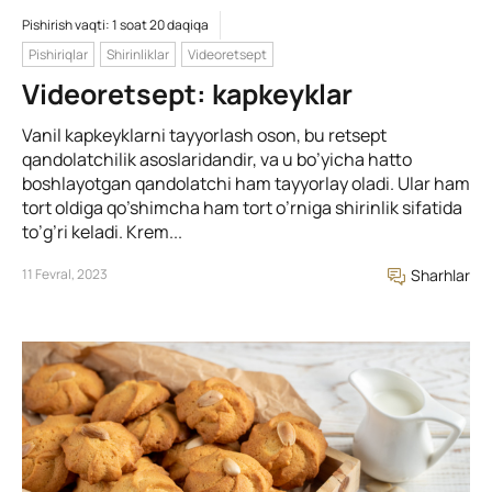
Pishirish vaqti: 1 soat 20 daqiqa
Pishiriqlar
Shirinliklar
Videoretsept
Videoretsept: kapkeyklar
Vanil kapkeyklarni tayyorlash oson, bu retsept
qandolatchilik asoslaridandir, va u bo’yicha hatto
boshlayotgan qandolatchi ham tayyorlay oladi. Ular ham
tort oldiga qo’shimcha ham tort o’rniga shirinlik sifatida
to’g’ri keladi. Krem...
11 Fevral, 2023
Sharhlar