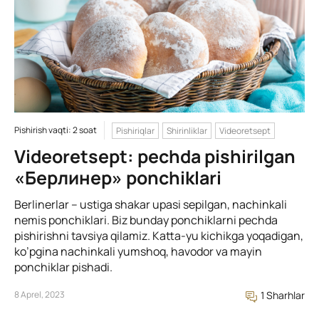
Pishirish vaqti: 2 soat
Pishiriqlar
Shirinliklar
Videoretsept
Videoretsept: pechda pishirilgan
«Берлинер» ponchiklari
Berlinerlar – ustiga shakar upasi sepilgan, nachinkali
nemis ponchiklari. Biz bunday ponchiklarni pechda
pishirishni tavsiya qilamiz. Katta-yu kichikga yoqadigan,
ko’pgina nachinkali yumshoq, havodor va mayin
ponchiklar pishadi.
8 Aprel, 2023
1 Sharhlar