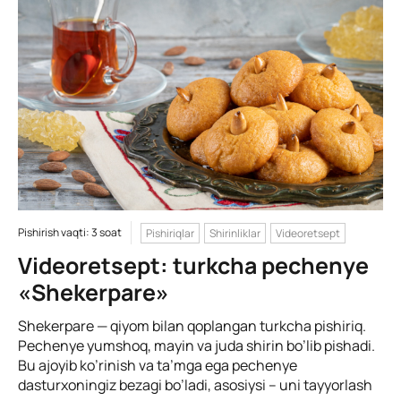
Pishirish vaqti: 3 soat
Pishiriqlar
Shirinliklar
Videoretsept
Videoretsept: turkcha pechenye
«Shekerpare»
Shekerpare — qiyom bilan qoplangan turkcha pishiriq.
Pechenye yumshoq, mayin va juda shirin bo’lib pishadi.
Bu ajoyib ko’rinish va ta’mga ega pechenye
dasturxoningiz bezagi bo’ladi, asosiysi – uni tayyorlash