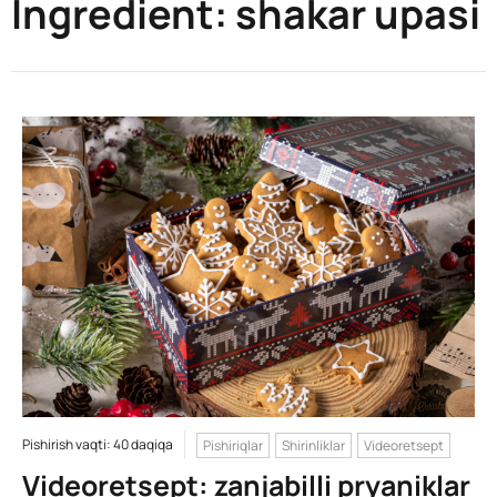
Ingredient:
shakar upasi
Pishirish vaqti: 40 daqiqa
Pishiriqlar
Shirinliklar
Videoretsept
Videoretsept: zanjabilli pryaniklar