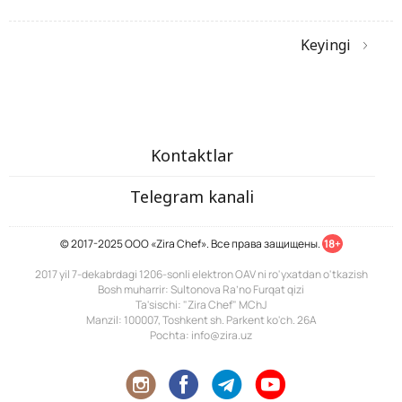
Keyingi
Kontaktlar
Telegram kanali
© 2017-2025 ООО «Zira Chef». Все права защищены.
18+
2017 yil 7-dekabrdagi 1206-sonli elektron OAV ni ro'yxatdan o'tkazish
Bosh muharrir: Sultonova Ra’no Furqat qizi
Ta'sischi: "Zira Chef" MChJ
Manzil: 100007, Toshkent sh. Parkent ko'ch. 26A
Pochta: info@zira.uz