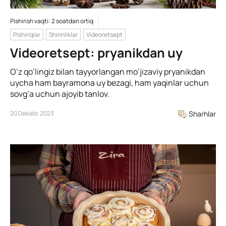
Pishirish vaqti: 2 soatdan ortiq
Pishiriqlar
Shirinliklar
Videoretsept
Videoretsept: pryanikdan uy
O’z qo’lingiz bilan tayyorlangan mo’jizaviy pryanikdan
uycha ham bayramona uy bezagi, ham yaqinlar uchun
sovg’a uchun ajoyib tanlov.
20 Dekabr, 2023
Sharhlar