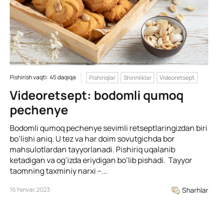
Pishirish vaqti: 45 daqiqa
Pishiriqlar
Shirinliklar
Videoretsept
Videoretsept: bodomli qumoq
pechenye
Bodomli qumoq pechenye sevimli retseptlaringizdan biri
bo’lishi aniq. U tez va har doim sovutgichda bor
mahsulotlardan tayyorlanadi. Pishiriq uqalanib
ketadigan va og’izda eriydigan bo’lib pishadi. Tayyor
taomning taxminiy narxi –...
16 Yanvar, 2023
Sharhlar