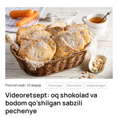
Pishirish vaqti: 50 daqiqa
Pishiriqlar
Shirinliklar
Videoretsept
Videoretsept: oq shokolad va
bodom qo’shilgan sabzili
pechenye