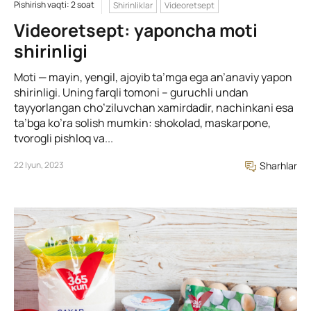
Pishirish vaqti: 2 soat
Shirinliklar
Videoretsept
Videoretsept: yaponcha moti
shirinligi
Moti — mayin, yengil, ajoyib ta’mga ega an’anaviy yapon
shirinligi. Uning farqli tomoni – guruchli undan
tayyorlangan cho’ziluvchan xamirdadir, nachinkani esa
ta’bga ko’ra solish mumkin: shokolad, maskarpone,
tvorogli pishloq va...
22 Iyun, 2023
Sharhlar