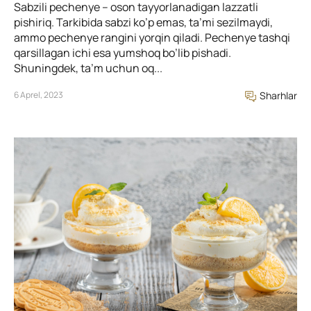
Sabzili pechenye – oson tayyorlanadigan lazzatli
pishiriq. Tarkibida sabzi ko’p emas, ta’mi sezilmaydi,
ammo pechenye rangini yorqin qiladi. Pechenye tashqi
qarsillagan ichi esa yumshoq bo’lib pishadi.
Shuningdek, ta’m uchun oq...
6 Aprel, 2023
Sharhlar