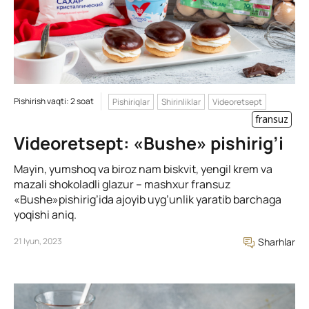
Pishirish vaqti: 2 soat
Pishiriqlar
Shirinliklar
Videoretsept
fransuz
Videoretsept: «Bushe» pishirig’i
Mayin, yumshoq va biroz nam biskvit, yengil krem va
mazali shokoladli glazur – mashxur fransuz
«Bushe»pishirig’ida ajoyib uyg’unlik yaratib barchaga
yoqishi aniq.
21 Iyun, 2023
Sharhlar